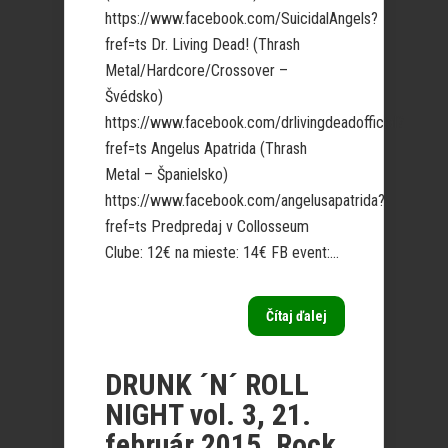
https://www.facebook.com/SuicidalAngels?
fref=ts Dr. Living Dead! (Thrash
Metal/Hardcore/Crossover –
Švédsko)
https://www.facebook.com/drlivingdeadofficial?
fref=ts Angelus Apatrida (Thrash
Metal – Španielsko)
https://www.facebook.com/angelusapatrida?
fref=ts Predpredaj v Collosseum
Clube: 12€ na mieste: 14€ FB event:...
Čítaj ďalej
DRUNK ´N´ ROLL
NIGHT vol. 3, 21.
február 2015, Rock