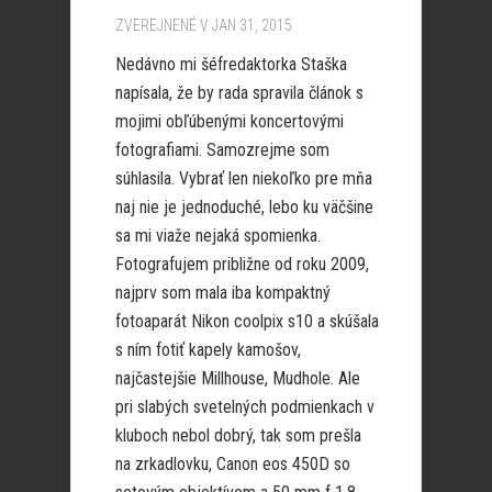
ZVEREJNENÉ V JAN 31, 2015
Nedávno mi šéfredaktorka Staška
napísala, že by rada spravila článok s
mojimi obľúbenými koncertovými
fotografiami. Samozrejme som
súhlasila. Vybrať len niekoľko pre mňa
naj nie je jednoduché, lebo ku väčšine
sa mi viaže nejaká spomienka.
Fotografujem približne od roku 2009,
najprv som mala iba kompaktný
fotoaparát Nikon coolpix s10 a skúšala
s ním fotiť kapely kamošov,
najčastejšie Millhouse, Mudhole. Ale
pri slabých svetelných podmienkach v
kluboch nebol dobrý, tak som prešla
na zrkadlovku, Canon eos 450D so