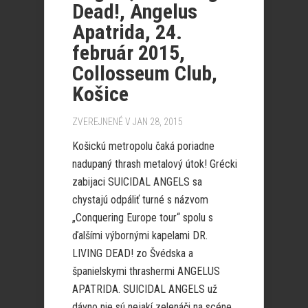
Dead!, Angelus
Apatrida, 24.
február 2015,
Collosseum Club,
Košice
ZVEREJNENÉ V JAN 28, 2015
Košickú metropolu čaká poriadne
nadupaný thrash metalový útok! Grécki
zabijaci SUICIDAL ANGELS sa
chystajú odpáliť turné s názvom
„Conquering Europe tour“ spolu s
ďalšími výbornými kapelami DR.
LIVING DEAD! zo Švédska a
španielskymi thrashermi ANGELUS
APATRIDA. SUICIDAL ANGELS už
dávno nie sú nejakí zelenáči na scéne,