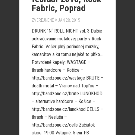
Fabric, Poprad
ZVEREJNENÉ V JAN 28, 2015
DRUNK ´N´ ROLL NIGHT vol. 3 Dalšie
pokračovanie metalovej párty v Rock
Fabric. Večer plný poriadnej muziky,
kamarátov a ku tomu nejaké to pifko…
Potvrdené kapely: WASTAGE –
thrash-hardcore – Košice –
http://bandzone.cz/wastage BRUTE –
death metal – Vranov nad Topľou –
http://bandzone.cz/brute LUNOKHOD
– alternative hardcore – Košice –
http://bandzone.cz/lunokhod CELLS –
thrash – Nesluša –
http://bandzone.cz/cells Začiatok
akcie: 19:00 Vstupné: 5 eur FB