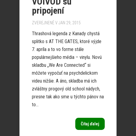
VOIVOD sú
pripojení
ZVEREJNENÉ V JAN 29, 2015
Thrashová legenda z Kanady chystá
splitko s AT THE GATES, ktoré výjde
7. apríla a to vo forme stále
populárnejšieho média – vinylu. Novú
skladbu „We Are Connected“ si
môžete vypočuť na psychdelickom
videu nižšie. A áno, skladba má ich
zvláštny progový old school nádych,
presne tak ako sme u týchto pánov na
to...
Čítaj ďalej