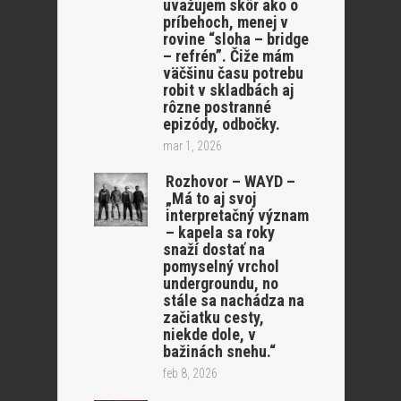
uvažujem skôr ako o
príbehoch, menej v
rovine “sloha – bridge
– refrén”. Čiže mám
väčšinu času potrebu
robit v skladbách aj
rôzne postranné
epizódy, odbočky.
mar 1, 2026
Rozhovor – WAYD –
„Má to aj svoj
interpretačný význam
– kapela sa roky
snaží dostať na
pomyselný vrchol
undergroundu, no
stále sa nachádza na
začiatku cesty,
niekde dole, v
bažinách snehu.“
feb 8, 2026