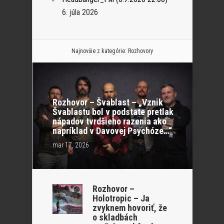
6. júla 2026
Najnovšie z kategórie:
Rozhovory
Rozhovor – Švablast – „Vznik
Švablastu bol v podstate pretlak
nápadov tvrdšieho razenia ako
napríklad v Davovej Psychóze…“
mar 17, 2026
Rozhovor –
Holotropic – Ja
zvyknem hovoriť, že
o skladbách