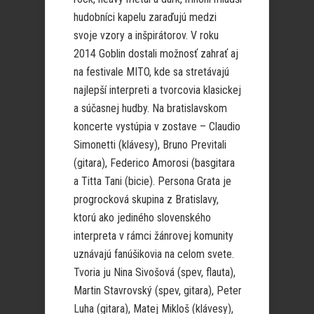
hudobníci kapelu zaraďujú medzi
svoje vzory a inšpirátorov. V roku
2014 Goblin dostali možnosť zahrať aj
na festivale MITO, kde sa stretávajú
najlepší interpreti a tvorcovia klasickej
a súčasnej hudby. Na bratislavskom
koncerte vystúpia v zostave – Claudio
Simonetti (klávesy), Bruno Previtali
(gitara), Federico Amorosi (basgitara
a Titta Tani (bicie). Persona Grata je
progrocková skupina z Bratislavy,
ktorú ako jediného slovenského
interpreta v rámci žánrovej komunity
uznávajú fanúšikovia na celom svete.
Tvoria ju Nina Sivošová (spev, flauta),
Martin Stavrovský (spev, gitara), Peter
Luha (gitara), Matej Mikloš (klávesy),