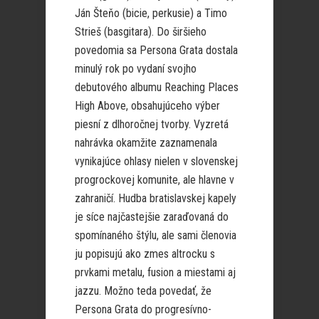
Ján Šteňo (bicie, perkusie) a Timo
Strieš (basgitara). Do širšieho
povedomia sa Persona Grata dostala
minulý rok po vydaní svojho
debutového albumu Reaching Places
High Above, obsahujúceho výber
piesní z dlhoročnej tvorby. Vyzretá
nahrávka okamžite zaznamenala
vynikajúce ohlasy nielen v slovenskej
progrockovej komunite, ale hlavne v
zahraničí. Hudba bratislavskej kapely
je síce najčastejšie zaraďovaná do
spomínaného štýlu, ale sami členovia
ju popisujú ako zmes altrocku s
prvkami metalu, fusion a miestami aj
jazzu. Možno teda povedať, že
Persona Grata do progresívno-