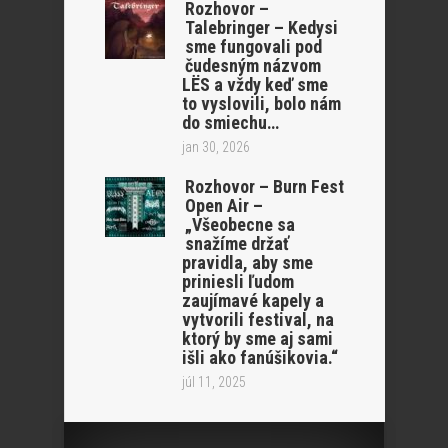
Rozhovor –
Talebringer – Kedysi
sme fungovali pod
čudesným názvom
LËS a vždy keď sme
to vyslovili, bolo nám
do smiechu…
jan 30, 2026
Rozhovor – Burn Fest
Open Air –
„Všeobecne sa
snažíme držať
pravidla, aby sme
priniesli ľudom
zaujímavé kapely a
vytvorili festival, na
ktorý by sme aj sami
išli ako fanúšikovia.“
júl 11, 2025