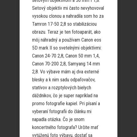
setovým objektívom a 50 mm f 1,8.
Setový objektív mi často nevyhovoval
vysokou clonou a nahradila som ho za
Tamron 17-50 2,8 so stabilizáciou
obrazu. Teraz je ten fotoaparát, ako
môj náhradný a používam Canon eos
5D mark II so svetelnými objektívmi:
Canon 24-70 2,8, Canon 50 mm 1,4,
Canon 70-200 2,8, Samyang 14 mm
2,8. Vo výbave mám aj dva externé
blesky a k nim sadu odpaľovačov,
statívov a rozptylových bielych
dáždnikov, čo je super napríklad na
promo fotografie kapiel. Pri písaní a
vyberaní fotografii do článku mi
napadla otázka. Čo je snom
koncertného fotografa? Určite mať
vytúženú foto výbavu, dostať sa