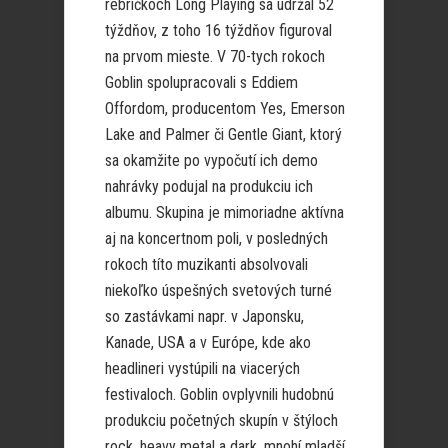
rebríčkoch Long Playing sa udržal 52
týždňov, z toho 16 týždňov figuroval
na prvom mieste. V 70-tych rokoch
Goblin spolupracovali s Eddiem
Offordom, producentom Yes, Emerson
Lake and Palmer či Gentle Giant, ktorý
sa okamžite po vypočutí ich demo
nahrávky podujal na produkciu ich
albumu. Skupina je mimoriadne aktívna
aj na koncertnom poli, v posledných
rokoch títo muzikanti absolvovali
niekoľko úspešných svetových turné
so zastávkami napr. v Japonsku,
Kanade, USA a v Európe, kde ako
headlineri vystúpili na viacerých
festivaloch. Goblin ovplyvnili hudobnú
produkciu početných skupín v štýloch
rock, heavy metal a dark, mnohí mladší