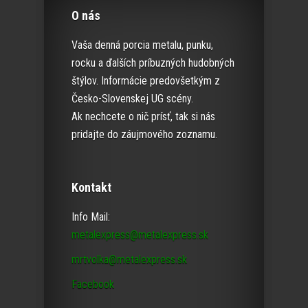
O nás
Vaša denná porcia metalu, punku,
rocku a ďalších príbuzných hudobných
štýlov. Informácie predovšetkým z
Česko-Slovenskej UG scény.
Ak nechcete o nič prísť, tak si nás
pridajte do záujmového zoznamu.
Kontakt
Info Mail:
metalexpress@metalexpress.sk
mrtvolka@metalexpress.sk
Facebook