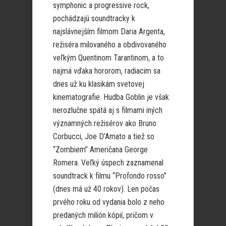
symphonic a progressive rock,
pochádzajú soundtracky k
najslávnejším filmom Daria Argenta,
režiséra milovaného a obdivovaného
veľkým Quentinom Tarantinom, a to
najmä vďaka hororom, radiacim sa
dnes už ku klasikám svetovej
kinematografie. Hudba Goblin je však
nerozlučne spätá aj s filmami iných
významných režisérov ako Bruno
Corbucci, Joe D’Amato a tiež so
“Zombiem” Američana George
Romera. Veľký úspech zaznamenal
soundtrack k filmu “Profondo rosso”
(dnes má už 40 rokov). Len počas
prvého roku od vydania bolo z neho
predaných milión kópií, pričom v