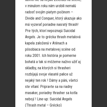
v minulom roku nám urobili nemalú
radosť svojím piatym počinom –
Divide and Conquer, ktorý ukazuje ako
má vyzerať poriadne nasratý thrash!
Pre tých, ktorí nepoznajú Suicidal
Angels. Je to grécka thrash metalová
kapela založená v Aténach a
pôsobiaca na metalovej scéne od
roku 2001. Ich história je pomerne
bohatá a tak si môžeme naživo užiť aj
skladby, na ktorých si thrasheri
rozbíjajú svoje vlasaté palice už
nejaký ten rok ! Dámy a páni, všetci
ste vítaní. Pripravte sa na riadny
masaker, poriadny thrasher sa kotla
nebojí ! Line-up: Suicidal Angels
(Thrash metal – Grécko)