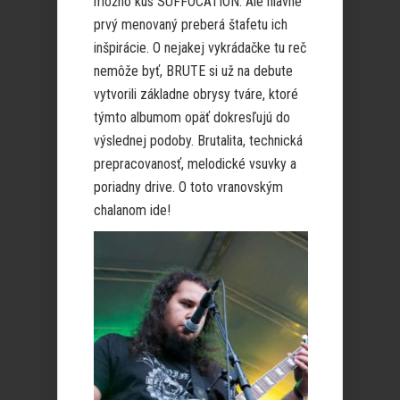
možno kus SUFFOCATION. Ale hlavne
prvý menovaný preberá štafetu ich
inšpirácie. O nejakej vykrádačke tu reč
nemôže byť, BRUTE si už na debute
vytvorili základne obrysy tváre, ktoré
týmto albumom opäť dokresľujú do
výslednej podoby. Brutalita, technická
prepracovanosť, melodické vsuvky a
poriadny drive. O toto vranovským
chalanom ide!