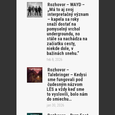
Rozhovor – WAYD –
„Má to aj svoj
interpretačný význam
– kapela sa roky
snaží dostať na
pomyselný vrchol
undergroundu, no
stále sa nachádza na
začiatku cesty,
niekde dole, v
bažinách snehu.“
feb 8, 2026
Rozhovor –
Talebringer – Kedysi
sme fungovali pod
čudesným názvom
LËS a vždy keď sme
to vyslovili, bolo nám
do smiechu…
jan 30, 2026