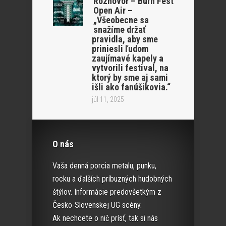
Rozhovor – Burn Fest
Open Air –
„Všeobecne sa
snažíme držať
pravidla, aby sme
priniesli ľudom
zaujímavé kapely a
vytvorili festival, na
ktorý by sme aj sami
išli ako fanúšikovia.“
júl 11, 2025
O nás
Vaša denná porcia metalu, punku,
rocku a ďalších príbuzných hudobných
štýlov. Informácie predovšetkým z
Česko-Slovenskej UG scény.
Ak nechcete o nič prísť, tak si nás