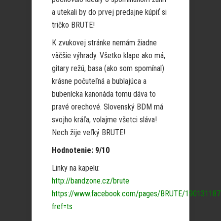
a utekali by do prvej predajne kúpiť si
tričko BRUTE!
K zvukovej stránke nemám žiadne
väčšie výhrady. Všetko klape ako má,
gitary režú, basa (ako som spomínal)
krásne počuteľná a bublajúca a
bubenícka kanonáda tomu dáva to
pravé orechové. Slovenský BDM má
svojho kráľa, volajme všetci sláva!
Nech žije veľký BRUTE!
Hodnotenie: 9/10
Linky na kapelu:
http://bandzone.cz/brute
https://www.facebook.com/pages/BRUTE/19013118
fref=ts