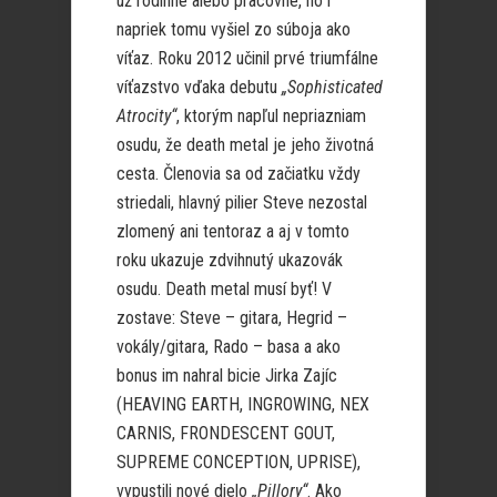
už rodinné alebo pracovné, no i
napriek tomu vyšiel zo súboja ako
víťaz. Roku 2012 učinil prvé triumfálne
víťazstvo vďaka debutu
„Sophisticated
Atrocity“
, ktorým napľul nepriazniam
osudu, že death metal je jeho životná
cesta. Členovia sa od začiatku vždy
striedali, hlavný pilier Steve nezostal
zlomený ani tentoraz a aj v tomto
roku ukazuje zdvihnutý ukazovák
osudu. Death metal musí byť! V
zostave: Steve – gitara, Hegrid –
vokály/gitara, Rado – basa a ako
bonus im nahral bicie Jirka Zajíc
(HEAVING EARTH, INGROWING, NEX
CARNIS, FRONDESCENT GOUT,
SUPREME CONCEPTION, UPRISE),
vypustili nové dielo
„Pillory“
. Ako