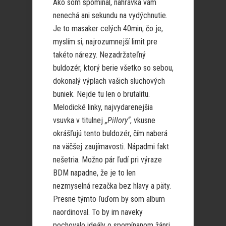
Ako som spomínal, nahrávka vám
nenechá ani sekundu na vydýchnutie.
Je to masaker celých 40min, čo je,
myslím si, najrozumnejší limit pre
takéto nárezy. Nezadržateľný
buldozér, ktorý berie všetko so sebou,
dokonalý výplach vašich sluchových
buniek. Nejde tu len o brutalitu.
Melodické linky, najvydarenejšia
vsuvka v titulnej
„Pillory“
, vkusne
okrášľujú tento buldozér, čím naberá
na väčšej zaujímavosti. Nápadmi fakt
nešetria. Možno pár ľudí pri výraze
BDM napadne, že je to len
nezmyselná rezačka bez hlavy a päty.
Presne týmto ľuďom by som album
naordinoval. To by im naveky
pochovalo ideály o spomínanom žánri