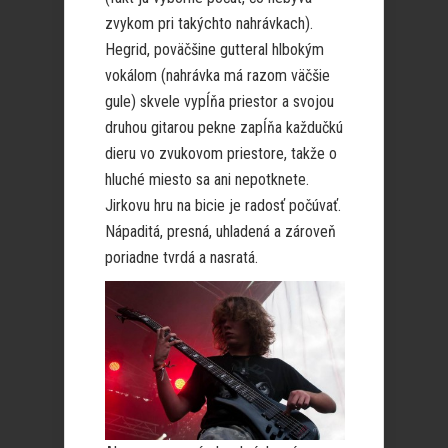
zvykom pri takýchto nahrávkach).
Hegrid, poväčšine gutteral hlbokým
vokálom (nahrávka má razom väčšie
gule) skvele vypĺňa priestor a svojou
druhou gitarou pekne zapĺňa každučkú
dieru vo zvukovom priestore, takže o
hluché miesto sa ani nepotknete.
Jirkovu hru na bicie je radosť počúvať.
Nápaditá, presná, uhladená a zároveň
poriadne tvrdá a nasratá.