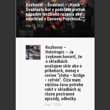
Rozhovor – Švablast – „Vznik
Švablastu bol v podstate pretlak
nápadov tvrdšieho razenia ako
napríklad v Davovej Psychóze…“
mar 17, 2026
Rozhovor –
Holotropic – Ja
zvyknem hovoriť, že
o skladbách
uvažujem skôr ako o
príbehoch, menej v
rovine “sloha – bridge
– refrén”. Čiže mám
väčšinu času potrebu
robit v skladbách aj
rôzne postranné
epizódy, odbočky.
mar 1, 2026