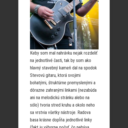
Keby som mal nahrávku nejak rozdeliť
na jednotlivé časti, tak by som ako
hlavný stavebný kameň dal na spodok
Stevovú gitaru, ktorá svojimi
bohatými, štruktúrne premyslenými a
dôrazne zahranými linkami (nezabúda
ani na melodickú stránku alebo na
sólo) tvoria stred kruhu a okolo neho
sa vrstvia všetky nástroje. Radova
basa krásne dopĺňa jednotlivé linky
(fakt ju výborne počuť, čo nebýva