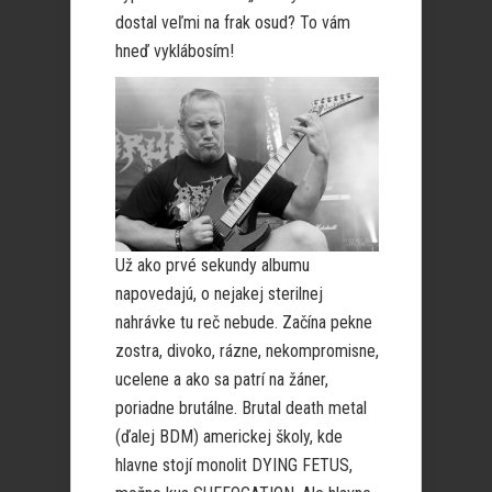
dostal veľmi na frak osud? To vám
hneď vyklábosím!
Už ako prvé sekundy albumu
napovedajú, o nejakej sterilnej
nahrávke tu reč nebude. Začína pekne
zostra, divoko, rázne, nekompromisne,
ucelene a ako sa patrí na žáner,
poriadne brutálne. Brutal death metal
(ďalej BDM) americkej školy, kde
hlavne stojí monolit DYING FETUS,