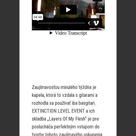
Zaujímavosťou minulého týždňa je
kapela, ktorá to vzdala s gitarami a
rozhodla sa používať iba basgitari.
EXTINCTION LEVEL EVENT a ich
skladba „Layers Of My Flesh“ je pre
poslucháča perfektným vstupom do
tvorby tohoto zaujímavého uskupenia.