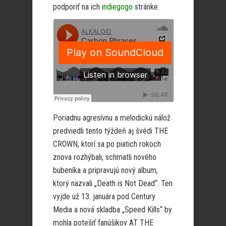
podporiť na ich
indiegogo
stránke.
Poriadnu agresívnu a melodickú nálož
predviedli tento týždeň aj švédi THE
CROWN, ktorí sa po piatich rokoch
znova rozhýbali, schmatli nového
bubeníka a pripravujú nový album,
ktorý nazvali „Death is Not Dead“. Ten
vyjde už 13. januára pod Century
Media a nová skladba „Speed Kills“ by
mohla potešiť fanúšikov AT THE