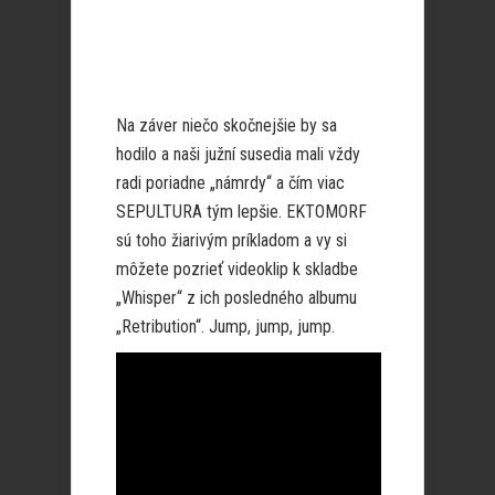
Na záver niečo skočnejšie by sa
hodilo a naši južní susedia mali vždy
radi poriadne „námrdy“ a čím viac
SEPULTURA tým lepšie. EKTOMORF
sú toho žiarivým príkladom a vy si
môžete pozrieť videoklip k skladbe
„Whisper“ z ich posledného albumu
„Retribution“. Jump, jump, jump.