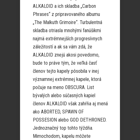
ALKALOID a ich skladba „Carbon
Phrases“ z pripravovaného albumu
„The Malkuth Grimoire“. Turbulentná
skladba otriasla mnohými fanúšikmi
najmä extrémnejších progresívnych
záležitostí a ak sa vám zdá, že
ALKALOID znejú akosi povedomo,
bude to práve tým, že veľká časť
členov tejto kapely pôsobila v inej
významnej extrémnej kapele, ktorá
počuje na meno OBSCURA. List
bývalých alebo súčasných kapiel
členov ALKALOID však zahŕňa aj mená
ako ABORTED, SPAWN OF
POSSESION alebo GOD DETHRONED.
Jednoznačný top tohto týždňa.
Mimochodom, kapelu môžete