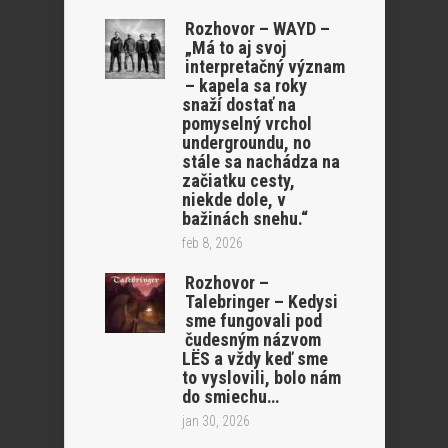
Rozhovor – WAYD –
„Má to aj svoj
interpretačný význam
– kapela sa roky
snaží dostať na
pomyselný vrchol
undergroundu, no
stále sa nachádza na
začiatku cesty,
niekde dole, v
bažinách snehu.“
feb 8, 2026
Rozhovor –
Talebringer – Kedysi
sme fungovali pod
čudesným názvom
LËS a vždy keď sme
to vyslovili, bolo nám
do smiechu…
jan 30, 2026