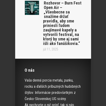
Rozhovor – Burn Fest
Open Air –
„Všeobecne sa
snažíme držať
pravidla, aby sme
priniesli ľudom
zaujímavé kapely a
vytvorili festival, na
ktorý by sme aj sami
išli ako fanúšikovia.“
júl 11, 2025
O nás
Vaša denná porcia metalu, punku,
rocku a ďalších príbuzných hudobných
štýlov. Informácie predovšetkým z
Česko-Slovenskej UG scény.
Ak nechcete o nič prísť, tak si nás