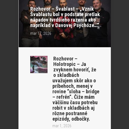
Rozhovor – Švablast – „Vznik
Švablastu bol v podstate pretlak
nápadov tvrdšieho razenia ako
napríklad v Davovej Psychóze…“
mar 17, 2026
Rozhovor –
Holotropic – Ja
zvyknem hovoriť, že
o skladbách
uvažujem skôr ako o
príbehoch, menej v
rovine “sloha – bridge
– refrén”. Čiže mám
väčšinu času potrebu
robit v skladbách aj
rôzne postranné
epizódy, odbočky.
mar 1, 2026