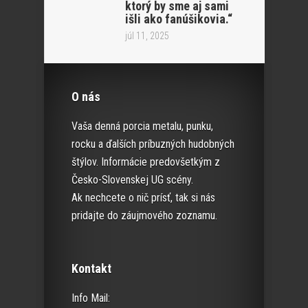
ktorý by sme aj sami
išli ako fanúšikovia.“
júl 11, 2025
O nás
Vaša denná porcia metalu, punku,
rocku a ďalších príbuzných hudobných
štýlov. Informácie predovšetkým z
Česko-Slovenskej UG scény.
Ak nechcete o nič prísť, tak si nás
pridajte do záujmového zoznamu.
Kontakt
Info Mail: