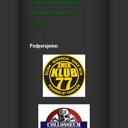
metalexpress@metalexpress.sk
mrtvolka@metalexpress.sk
Facebook
Podporujeme: