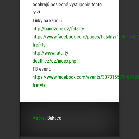
odohrajú posledné vystúpenie tento
rok!
Linky na kapelu:
http://bandzone.cz/fatality
https://www.facebook.com/pages/Fatality/15851762
fref=ts
http://www.fatality-
death.cz/cz/index.php
FB event:
https://www.facebook.com/events/307315579463196
fref=ts
Autor:
Bukaco