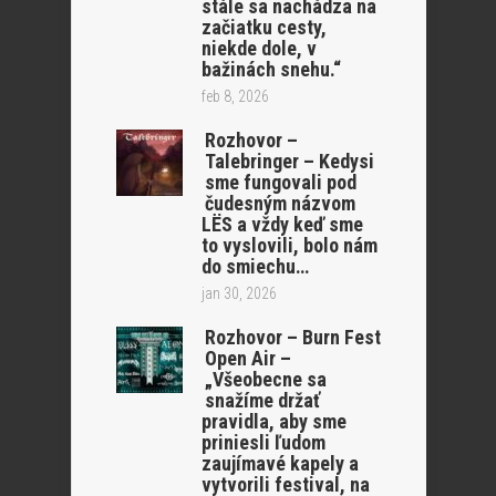
stále sa nachádza na
začiatku cesty,
niekde dole, v
bažinách snehu.“
feb 8, 2026
Rozhovor –
Talebringer – Kedysi
sme fungovali pod
čudesným názvom
LËS a vždy keď sme
to vyslovili, bolo nám
do smiechu…
jan 30, 2026
Rozhovor – Burn Fest
Open Air –
„Všeobecne sa
snažíme držať
pravidla, aby sme
priniesli ľudom
zaujímavé kapely a
vytvorili festival, na