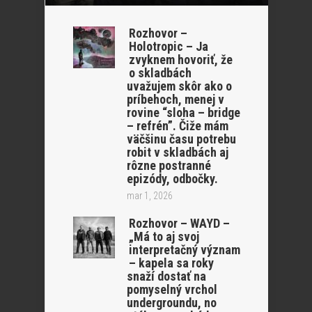
Rozhovor –
Holotropic – Ja
zvyknem hovoriť, že
o skladbách
uvažujem skôr ako o
príbehoch, menej v
rovine “sloha – bridge
– refrén”. Čiže mám
väčšinu času potrebu
robit v skladbách aj
rôzne postranné
epizódy, odbočky.
mar 1, 2026
Rozhovor – WAYD –
„Má to aj svoj
interpretačný význam
– kapela sa roky
snaží dostať na
pomyselný vrchol
undergroundu, no