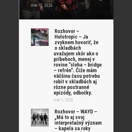
mar 17, 2026
Rozhovor –
Holotropic – Ja
zvyknem hovoriť, že
o skladbách
uvažujem skôr ako o
príbehoch, menej v
rovine “sloha – bridge
– refrén”. Čiže mám
väčšinu času potrebu
robit v skladbách aj
rôzne postranné
epizódy, odbočky.
mar 1, 2026
Rozhovor – WAYD –
„Má to aj svoj
interpretačný význam
– kapela sa roky