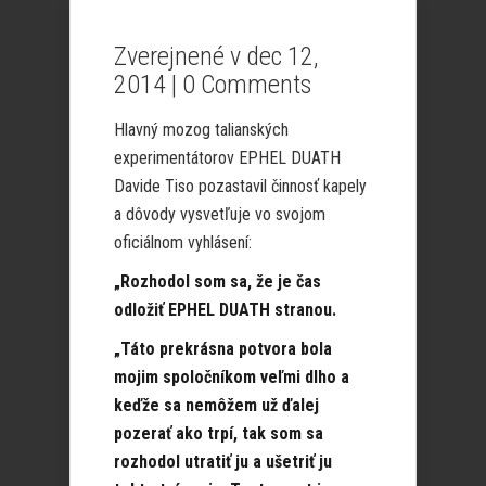
Zverejnené v dec 12,
2014 |
0 Comments
Hlavný mozog talianských
experimentátorov EPHEL DUATH
Davide Tiso pozastavil činnosť kapely
a dôvody vysvetľuje vo svojom
oficiálnom vyhlásení:
„Rozhodol som sa, že je čas
odložiť EPHEL DUATH stranou.
„Táto prekrásna potvora bola
mojim spoločníkom veľmi dlho a
keďže sa nemôžem už ďalej
pozerať ako trpí, tak som sa
rozhodol utratiť ju a ušetriť ju