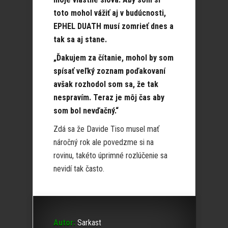
toto mohol vážiť aj v budúcnosti,
EPHEL DUATH musí zomrieť dnes a
tak sa aj stane.
„Ďakujem za čítanie, mohol by som
spísať veľký zoznam poďakovaní
avšak rozhodol som sa, že tak
nespravím. Teraz je môj čas aby
som bol nevďačný.“
Zdá sa že Davide Tiso musel mať
náročný rok ale povedzme si na
rovinu, takéto úprimné rozlúčenie sa
nevidí tak často.
Autor:
Sarkast