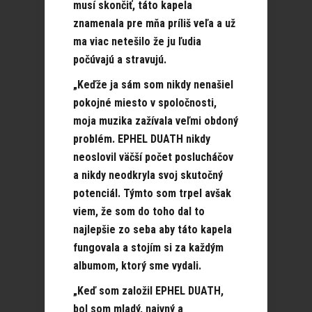
musí skončiť, táto kapela
znamenala pre mňa príliš veľa a už
ma viac netešilo že ju ľudia
počúvajú a stravujú.
„Keďže ja sám som nikdy nenašiel
pokojné miesto v spoločnosti,
moja muzika zažívala veľmi obdoný
problém. EPHEL DUATH nikdy
neoslovil väčší počet poslucháčov
a nikdy neodkryla svoj skutočný
potenciál. Týmto som trpel avšak
viem, že som do toho dal to
najlepšie zo seba aby táto kapela
fungovala a stojím si za každým
albumom, ktorý sme vydali.
„Keď som založil EPHEL DUATH,
bol som mladý, naivný a