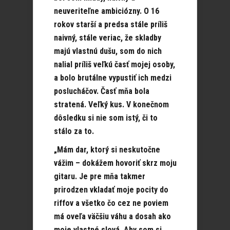
neuveriteľne ambiciózny. O 16
rokov starší a predsa stále príliš
naivný, stále veriac, že skladby
majú vlastnú dušu, som do nich
nalial príliš veľkú časť mojej osoby,
a bolo brutálne vypustiť ich medzi
poslucháčov. Časť mňa bola
stratená. Veľký kus. V konečnom
dôsledku si nie som istý, či to
stálo za to.
„Mám dar, ktorý si neskutočne
vážim – dokážem hovoriť skrz moju
gitaru. Je pre mňa takmer
prirodzen vkladať moje pocity do
riffov a všetko čo cez ne poviem
má oveľa väčšiu váhu a dosah ako
moje vlastné slová. Aby som si