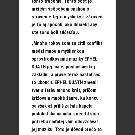
tohto trápenia. Tento post je
určitým spôsobom snahou o
strávenie tejto myšlinky a zároveň
je to aj spôsob, ako docieliť aby
ste toho boli súćasťou.
„Mnoho rokov som sa cítil konflikt
medzi mnou a myšlienkou
sprostredkovania muziky EPHEL
DUATH jej malej poslucháčskej
základni, a práve teraz nastal čas
to ukončiť. EPHEL DUATH zmenil
tvar a farbu mnoho krát, pričom
križovala mnohé žánre, ku koncu
sa však až príliš začala kapela
podobať iba na mňa a necítil som
potrebu naďalej vám odovzdávať
jej muziku. Toto je dôvod prečo to