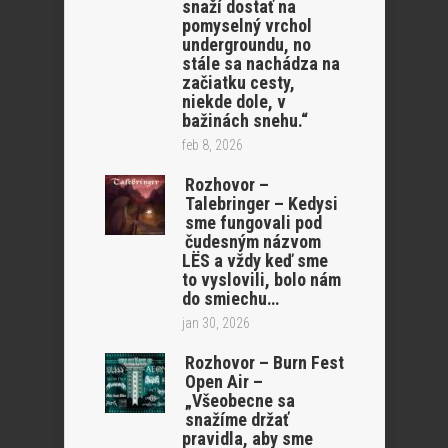
snaží dostať na
pomyselný vrchol
undergroundu, no
stále sa nachádza na
začiatku cesty,
niekde dole, v
bažinách snehu.“
feb 8, 2026
Rozhovor –
Talebringer – Kedysi
sme fungovali pod
čudesným názvom
LËS a vždy keď sme
to vyslovili, bolo nám
do smiechu…
jan 30, 2026
Rozhovor – Burn Fest
Open Air –
„Všeobecne sa
snažíme držať
pravidla, aby sme