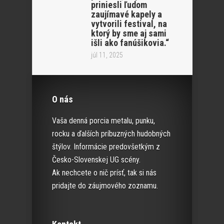
priniesli ľudom
zaujímavé kapely a
vytvorili festival, na
ktorý by sme aj sami
išli ako fanúšikovia.“
júl 11, 2025
O nás
Vaša denná porcia metalu, punku,
rocku a ďalších príbuzných hudobných
štýlov. Informácie predovšetkým z
Česko-Slovenskej UG scény.
Ak nechcete o nič prísť, tak si nás
pridajte do záujmového zoznamu.