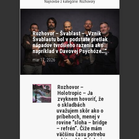
Najnovšie z kategórie:
Rozhovory
Rozhovor – Švablast – „Vznik
Švablastu bol v podstate pretlak
nápadov tvrdšieho razenia ako
napríklad v Davovej Psychóze…“
mar 17, 2026
Rozhovor –
Holotropic – Ja
zvyknem hovoriť, že
o skladbách
uvažujem skôr ako o
príbehoch, menej v
rovine “sloha – bridge
– refrén”. Čiže mám
väčšinu času potrebu