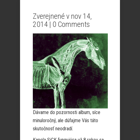
Zverejnené v nov 14,
2014 |
0 Comments
Dávame do pozornosti album, síce
minuloročný, ale dúfajme Vás táto
skutočnosť neodradí.
Kapela SiCK fungujúca už 8 rokov sa