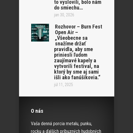
to vyslovili, bolo nám
do smiechu…
jan 30, 2026
Rozhovor – Burn Fest
Open Air –
„Všeobecne sa
snažíme držať
pravidla, aby sme
priniesli ľudom
zaujímavé kapely a
vytvorili festival, na
ktorý by sme aj sami
išli ako fanúšikovia.“
júl 11, 2025
O nás
Vaša denná porcia metalu, punku,
rocku a ďalších príbuzných hudobných