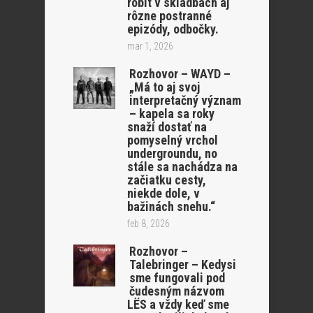
robit v skladbách aj
rôzne postranné
epizódy, odbočky.
mar 1, 2026
Rozhovor – WAYD –
„Má to aj svoj
interpretačný význam
– kapela sa roky
snaží dostať na
pomyselný vrchol
undergroundu, no
stále sa nachádza na
začiatku cesty,
niekde dole, v
bažinách snehu.“
feb 8, 2026
Rozhovor –
Talebringer – Kedysi
sme fungovali pod
čudesným názvom
LËS a vždy keď sme