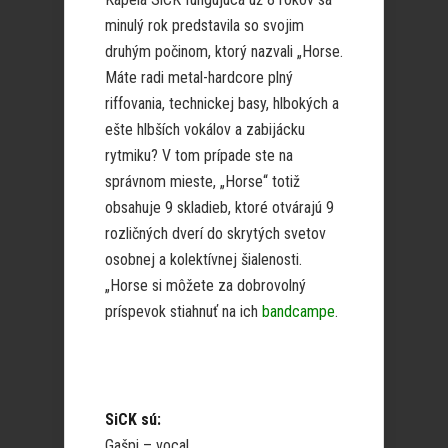
minulý rok predstavila so svojim
druhým počinom, ktorý nazvali „Horse.
Máte radi metal-hardcore plný
riffovania, technickej basy, hlbokých a
ešte hlbších vokálov a zabijácku
rytmiku? V tom prípade ste na
správnom mieste, „Horse“ totiž
obsahuje 9 skladieb, ktoré otvárajú 9
rozličných dverí do skrytých svetov
osobnej a kolektívnej šialenosti.
„Horse si môžete za dobrovolný
príspevok stiahnuť na ich
bandcampe
.
SiCK sú:
Gašpi – vocal