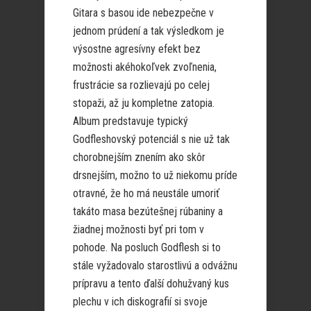
Gitara s basou ide nebezpečne v
jednom prúdení a tak výsledkom je
výsostne agresívny efekt bez
možnosti akéhokoľvek zvoľnenia,
frustrácie sa rozlievajú po celej
stopaži, až ju kompletne zatopia.
Album predstavuje typický
Godfleshovský potenciál s nie už tak
chorobnejším znením ako skôr
drsnejším, možno to už niekomu príde
otravné, že ho má neustále umoriť
takáto masa bezútešnej rúbaniny a
žiadnej možnosti byť pri tom v
pohode. Na posluch Godflesh si to
stále vyžadovalo starostlivú a odvážnu
prípravu a tento ďalší dohužvaný kus
plechu v ich diskografií si svoje