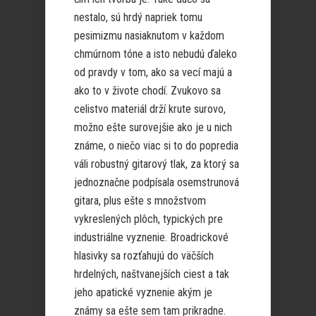
nestalo, sú hrdý napriek tomu
pesimizmu nasiaknutom v každom
chmúrnom tóne a isto nebudú ďaleko
od pravdy v tom, ako sa vecí majú a
ako to v živote chodí. Zvukovo sa
celistvo materiál drží krute surovo,
možno ešte surovejšie ako je u nich
známe, o niečo viac si to do popredia
váli robustný gitarový tlak, za ktorý sa
jednoznačne podpísala osemstrunová
gitara, plus ešte s množstvom
vykreslených plôch, typických pre
industriálne vyznenie. Broadrickové
hlasivky sa rozťahujú do väčších
hrdelných, naštvanejších ciest a tak
jeho apatické vyznenie akým je
známy sa ešte sem tam prikradne.