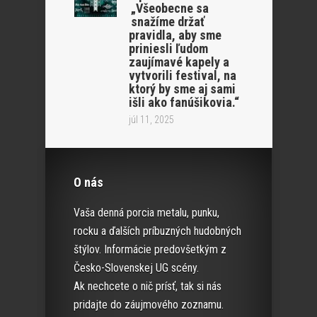
„Všeobecne sa
snažíme držať
pravidla, aby sme
priniesli ľudom
zaujímavé kapely a
vytvorili festival, na
ktorý by sme aj sami
išli ako fanúšikovia.“
júl 11, 2025
O nás
Vaša denná porcia metalu, punku,
rocku a ďalších príbuzných hudobných
štýlov. Informácie predovšetkým z
Česko-Slovenskej UG scény.
Ak nechcete o nič prísť, tak si nás
pridajte do záujmového zoznamu.