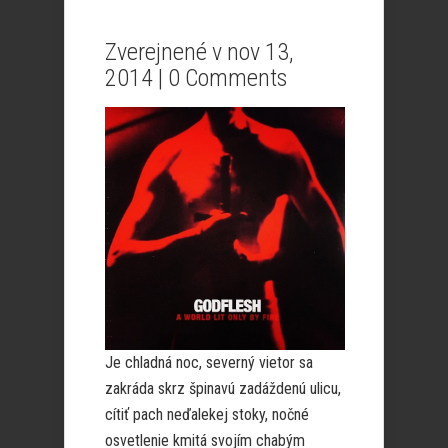
Zverejnené v nov 13,
2014 |
0 Comments
Je chladná noc, severný vietor sa
zakráda skrz špinavú zadáždenú ulicu,
cítiť pach neďalekej stoky, nočné
osvetlenie kmitá svojím chabým