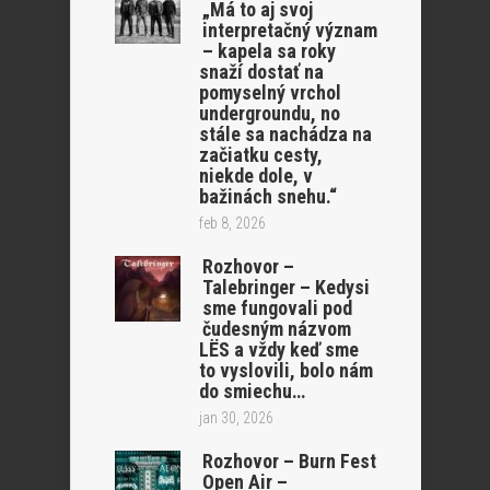
„Má to aj svoj
interpretačný význam
– kapela sa roky
snaží dostať na
pomyselný vrchol
undergroundu, no
stále sa nachádza na
začiatku cesty,
niekde dole, v
bažinách snehu.“
feb 8, 2026
Rozhovor –
Talebringer – Kedysi
sme fungovali pod
čudesným názvom
LËS a vždy keď sme
to vyslovili, bolo nám
do smiechu…
jan 30, 2026
Rozhovor – Burn Fest
Open Air –