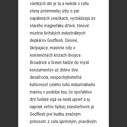
všetkých dni je tu a niekde v rohu
steny potemnelej izby o pár
zapálených sviečkach, vychádzajú zo
starého magneťáku drtivé, tónové
mizérie britských industriálnych
depkárov Godflesh. Desivé,
škrípajúce, masívne ódy o
existenčných krízach dvojica
Broadrick a Green hádže do myslí
konzumentov už dobre dve
desaťročia, nespochybniteľná
kultovnosť celého toho industriálneho
masívu v podobe lisu, čo spoľahlivo
drtí ľudské egá sa nedá uprieť a aj
napriek veľmi ťažkej znesiteľnosti je
Godflesh pre hudbu značným
prínosom z cela úprimným, pravdivým