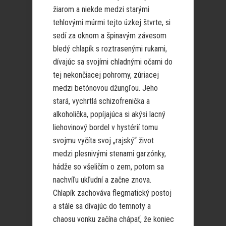
žiarom a niekde medzi starými
tehlovými múrmi tejto úzkej štvrte, si
sedí za oknom a špinavým závesom
bledý chlapík s roztrasenými rukami,
dívajúc sa svojími chladnými očami do
tej nekončiacej pohromy, zúriacej
medzi betónovou džungľou. Jeho
stará, vychrtlá schizofrenička a
alkoholička, popíjajúca si akýsi lacný
liehovinový bordel v hystérií tomu
svojmu vyčíta svoj „rajský“ život
medzi plesnivými stenami garzónky,
hádže so všeličím o zem, potom sa
nachvíľu ukľudní a začne znova.
Chlapík zachováva flegmatický postoj
a stále sa dívajúc do temnoty a
chaosu vonku začína chápať, že koniec