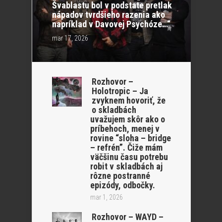
Švablastu bol v podstate pretlak
nápadov tvrdšieho razenia ako
napríklad v Davovej Psychóze…“
mar 17, 2026
Rozhovor –
Holotropic – Ja
zvyknem hovoriť, že
o skladbách
uvažujem skôr ako o
príbehoch, menej v
rovine “sloha – bridge
– refrén”. Čiže mám
väčšinu času potrebu
robit v skladbách aj
rôzne postranné
epizódy, odbočky.
mar 1, 2026
Rozhovor – WAYD –