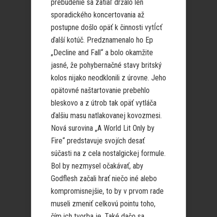
prebudenie sa zatiaľ držalo len
sporadického koncertovania až
postupne došlo opäť k činnosti vytĺcť
ďalší kotúč. Predznamenalo ho Ep
„Decline and Fall“ a bolo okamžite
jasné, že pohybernačné stavy britský
kolos nijako neodklonili z úrovne. Jeho
opätovné naštartovanie prebehlo
bleskovo a z útrob tak opäť vytláča
ďalšiu masu natlakovanej kovozmesi.
Nová surovina „A World Lit Only by
Fire“ predstavuje svojích desať
súčasti na z cela nostalgickej formule.
Bol by nezmysel očakávať, aby
Godflesh začali hrať niečo iné alebo
kompromisnejšie, to by v prvom rade
museli zmeniť celkovú pointu toho,
čím ich tvorba je. Také dačo sa