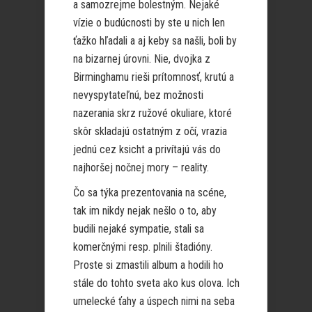
a samozrejme bolestným. Nejaké
vízie o budúcnosti by ste u nich len
ťažko hľadali a aj keby sa našli, boli by
na bizarnej úrovni. Nie, dvojka z
Birminghamu rieši prítomnosť, krutú a
nevyspytateľnú, bez možnosti
nazerania skrz ružové okuliare, ktoré
skôr skladajú ostatným z očí, vrazia
jednú cez ksicht a privítajú vás do
najhoršej nočnej mory – reality.
Čo sa týka prezentovania na scéne,
tak im nikdy nejak nešlo o to, aby
budili nejaké sympatie, stali sa
komerčnými resp. plnili štadióny.
Proste si zmastili album a hodili ho
stále do tohto sveta ako kus olova. Ich
umelecké ťahy a úspech nimi na seba