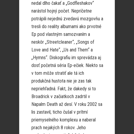
nedal dlho čakať a „Godfleshakov“
narástol hojný počet. Nepríčetne
potrápili nejednú zvedavú mozgovňu a
tresli do reality albumami ako prvotné
Ep pod vlastným samozvaním a
neskôr „Streetcleaner“, „Songs of
Love and Hate“, „Us and Them“ a
„Hymns“. Diskografiu im sprevádza aj
dosť početná séria Ep-ečiek. Niekto sa
v tom môže stratiť ale tá ich
produkčná hustota nie je zas tak
nepriehľadná. Fakt, že dakedy si to
Broadrick v začiatkoch zadrtil v
Napalm Death až desí. V roku 2002 sa
lis zastavil, ticho čušal v prítmí
priemyselného komplexu a naberal
prach nejakých 8 rokov. Jeho