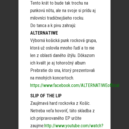
Tento krát to bude tak trochu na
punkovú nôtu, ale na svoje si prídu aj
milovníci tradičnejšieho rocku.
Do tanca a k pivu zahrajú:
ALTERNATIWE
Výborná košická punk rocková grupa,
ktorá už oslovila mnoho ľudí a to nie
len z oblasti daného štýlu. Dôkazom
ich kvalít je aj tohoročný album
Prebratie do sna, ktorý prezentovali
na mnohých koncertoch.
https://www.facebook.com/ALTERNATIWEofficial
SLIP OF THE LIP
Zaujímavá hard rockovka z Košíc.
Netreba veľa hovoriť, táto skladba z
ich pripravovaného EP určite
zaujme:
http://www.youtube.com/watch?