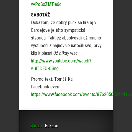
v=PoSsZMT-a6c
SABOTÁŽ
Dôkazom, že dobrý punk sa hrá aj v
Bardejove je táto sympatická
štvorica. Taktiež absolvovali už mnoho
vystúpení a najnovšie natočili svoj prvý
klip k piesni
Už nikdy viac
.
http://www.youtube.com/watch?
v=ilTDEO-QSng
Promo text: Tomáš Kai
Facebook event:
https://www.facebook.com/events/876205032424161
Autor:
Bukaco