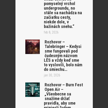
pomyselný vrchol
undergroundu, no
stále sa nachádza na
začiatku cesty,
niekde dole, v
bažinách snehu.“
feb 8, 2026
Rozhovor –
Talebringer – Kedysi
sme fungovali pod
čudesným názvom
LËS a vždy keď sme
to vyslovili, bolo nám
do smiechu…
jan 30, 2026
Rozhovor – Burn Fest
Open Air –
„Všeobecne sa
snažíme držať
pravidla, aby sme
priniesli ľudom