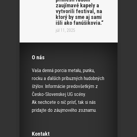
zaujímavé kapely a
vytvorili festival, na
ktorý by sme aj sami
išli ako fanúšikovia.“
júl 11, 2025
O nás
Vaša denná porcia metalu, punku,
rocku a ďalších príbuzných hudobných
štýlov. Informácie predovšetkým z
Česko-Slovenskej UG scény.
Ak nechcete o nič prísť, tak si nás
pridajte do záujmového zoznamu.
Kontakt