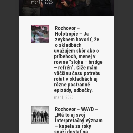
mar 17, 2026
Rozhovor –
Holotropic – Ja
zvyknem hovoriť, že
o skladbách
uvažujem skôr ako o
príbehoch, menej v
rovine “sloha – bridge
– refrén”. Čiže mám
väčšinu času potrebu
robit v skladbách aj
rôzne postranné
epizódy, odbočky.
mar 1, 2026
Rozhovor – WAYD –
„Má to aj svoj
interpretačný význam
– kapela sa roky
snaží dostať na