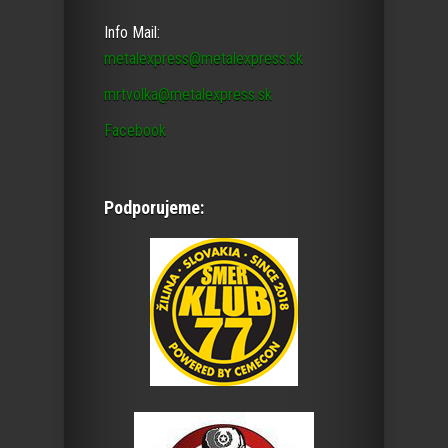
Info Mail:
metalexpress@metalexpress.sk
mrtvolka@metalexpress.sk
Facebook
Podporujeme: