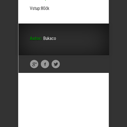
Vstup:80čk
Autor:
Bukaco