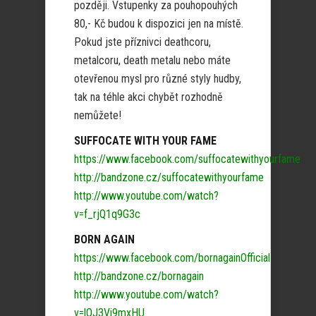
později. Vstupenky za pouhopouhých
80,- Kč budou k dispozici jen na místě.
Pokud jste příznivci deathcoru,
metalcoru, death metalu nebo máte
otevřenou mysl pro různé styly hudby,
tak na téhle akci chybět rozhodně
nemůžete!
SUFFOCATE WITH YOUR FAME
https://www.facebook.com/suffocatewithyourfame
http://bandzone.cz/suffocatewithyourfame
http://www.youtube.com/watch?
v=f_rjQ1q9G3c
BORN AGAIN
https://www.facebook.com/bornagainOfficial
http://bandzone.cz/bornagain
http://www.youtube.com/watch?
v=lQJ3Vi9mxHU