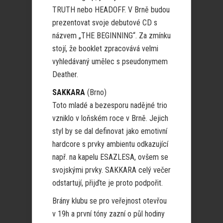
TRUTH nebo HEADOFF. V Brně budou
prezentovat svoje debutové CD s
názvem „THE BEGINNING“. Za zmínku
stojí, že booklet zpracovává velmi
vyhledávaný umělec s pseudonymem
Deather.
SAKKARA
(Brno)
Toto mladé a bezesporu nadějné trio
vzniklo v loňském roce v Brně. Jejich
styl by se dal definovat jako emotivní
hardcore s prvky ambientu odkazující
např. na kapelu ESAZLESA, ovšem se
svojskými prvky. SAKKARA celý večer
odstartují, přijďte je proto podpořit.
Brány klubu se pro veřejnost otevřou
v 19h a první tóny zazní o půl hodiny