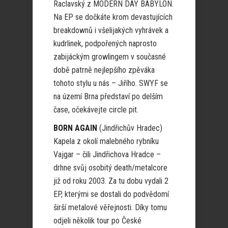
Raclavský z MODERN DAY BABYLON.
Na EP se dočkáte krom devastujících
breakdownů i všelijakých vyhrávek a
kudrlinek, podpořených naprosto
zabijáckým growlingem v současné
době patrně nejlepšího zpěváka
tohoto stylu u nás – Jiřího. SWYF se
na území Brna představí po delším
čase, očekávejte circle pit.
BORN AGAIN
(Jindřichův Hradec)
Kapela z okolí malebného rybníku
Vajgar – čili Jindřichova Hradce –
drhne svůj osobitý death/metalcore
již od roku 2003. Za tu dobu vydali 2
EP, kterými se dostali do podvědomí
širší metalové věřejnosti. Díky tomu
odjeli několik tour po České