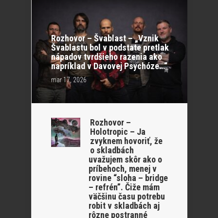
Rozhovor – Švablast – „Vznik
Švablastu bol v podstate pretlak
nápadov tvrdšieho razenia ako
napríklad v Davovej Psychóze…“
mar 17, 2026
Rozhovor –
Holotropic – Ja
zvyknem hovoriť, že
o skladbách
uvažujem skôr ako o
príbehoch, menej v
rovine “sloha – bridge
– refrén”. Čiže mám
väčšinu času potrebu
robit v skladbách aj
rôzne postranné