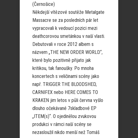
(Černošice)
Někdejší vítězové soutěže Metalgate
Massacre se za posledních pár let
vypracovali k vedoucí pozici mezi
deathcorovou smetánkou v naší vlasti.
Debutovali v roce 2012 albem s
názvem „THE NEW ORDER WORLD“,
které bylo pozitivně přijato jak
kritikou, tak fanoušky. Po mnoha
koncertech s veličinami scény jako
např. TRIGGER THE BLOODSHED,
CARNIFEX nebo HERE COMES TO
KRAKEN jim letos v půli června vyšlo
dlouho očekávané 7skladbové EP
„ITEM(s)“. O ojedinělou zvukovou
produkci v rámci naší scény se
nezasloužil nikdo menší než Tomáš