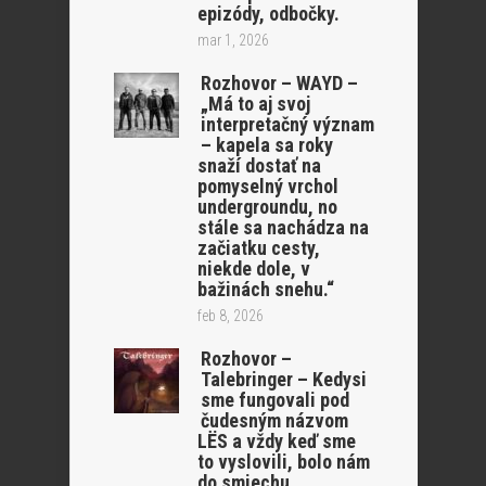
epizódy, odbočky.
mar 1, 2026
Rozhovor – WAYD –
„Má to aj svoj
interpretačný význam
– kapela sa roky
snaží dostať na
pomyselný vrchol
undergroundu, no
stále sa nachádza na
začiatku cesty,
niekde dole, v
bažinách snehu.“
feb 8, 2026
Rozhovor –
Talebringer – Kedysi
sme fungovali pod
čudesným názvom
LËS a vždy keď sme
to vyslovili, bolo nám
do smiechu…