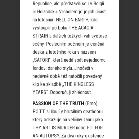
Republice, ale představili se i v Belgii
či Holandsku. Vrcholem je jejich účast
na letošním HELL ON EARTH, kde
vystoupili po boku THE ACACIA
STRAIN a dalších těžkých vah světové
scény. Posledním počinem je ceněná
deska z letošního roku s názvem
„SATORI“, která nedá spát nejednomu
fandovi daného stylu. Jihočeši v
nedávné době též natočili povedený
klip ke skladbě „THE KINGLESS
YEARS“. Doporučuji zhlédnout.
PASSION OF THE TRUTH
(Brno)
P.O.T.T. si libují v brutálním deathcoru,
který odkazuje na veličiny žánru jako
THY ART IS MURDER nebo FIT FOR
AN AUTOPSY. Za dva roky existence