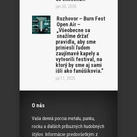
jan 30, 2026
Rozhovor – Burn Fest
Open Air –
„Všeobecne sa
snažíme držať
pravidla, aby sme
priniesli ľudom
zaujímavé kapely a
vytvorili festival, na
ktorý by sme aj sami
išli ako fanúšikovia.“
júl 11, 2025
O nás
Vaša denná porcia metalu, punku,
rocku a ďalších príbuzných hudobných
štýlov. Informácie predovšetkým z