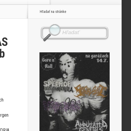
Hľadať na stránke
AS
ub
ch
ergen
NDRIA