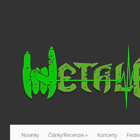
Novinky
Články/Recenzie
»
Koncerty
Festiv