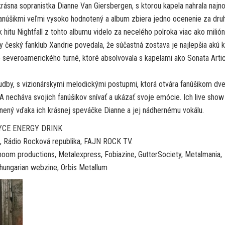
rásna sopranistka Dianne Van Giersbergen, s ktorou kapela nahrala najno
fanúšikmi veľmi vysoko hodnotený a album zbiera jedno ocenenie za dru
 hitu Nightfall z tohto albumu videlo za necelého polroka viac ako milión 
 český fanklub Xandrie povedala, že súčastná zostava je najlepšia akú 
 severoamerického turné, ktoré absolvovala s kapelami ako Sonata Arti
udby, s vizionárskymi melodickými postupmi, ktorá otvára fanúšikom dv
echáva svojich fanúšikov snívať a ukázať svoje emócie. Ich live show
nený vďaka ich krásnej speváčke Dianne a jej nádhernému vokálu.
ROYCE ENERGY DRINK
M, Rádio Rocková republika, FAJN ROCK TV.
thoom productions, Metalexpress, Fobiazine, GutterSociety, Metalmania,
-hungarian webzine, Orbis Metallum