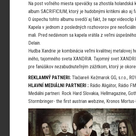
Na post voľného miesta speváčky sa zhostila holandská k
album SACRIFICIUM, ktorý je hudobnými kritikmi ako aj 
O úspechu tohto albumu svedčí aj fakt, že napr.videoclip k
Kapela v jednom z posledných rozhovorov pre neoficiálny
mali. Pred nedávnom sa kapela vrátila z veľmi úspešného
Delain.
Hudba Xandrie je kombinácia veľmi kvalitnej metalovej h
iného, tajomného sveta XANDRIA. Tajomný svet XANDRIA n
pre fanúšikov nezabudnuteľným zážitkom, ktorý je okore
REKLAMNÝ PATNERI:
Tlačiareň Kežmarok GG, s.r.o., 
HLAVNÍ MEDIÁLNI PARTNERI :
Rádio Aligátor, Rádio F
Mediálni partneri: Rock Hard Slovakia, Hellmagazine, Go
Stormbringer- the first austrian webzine, Kronos Mortus