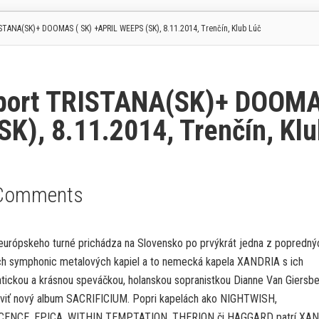
TANA(SK)+ DOOMAS ( SK) +APRIL WEEPS (SK), 8.11.2014, Trenčín, Klub Lúč
pport TRISTANA(SK)+ DOOM
K), 8.11.2014, Trenčín, Kl
Comments
európskeho turné prichádza na Slovensko po prvýkrát jedna z popredný
h symphonic metalových kapiel a to nemecká kapela XANDRIA s ich
tickou a krásnou speváčkou, holanskou sopranistkou Dianne Van Giersb
aviť nový album SACRIFICIUM. Popri kapelách ako NIGHTWISH,
ENCE, EPICA, WITHIN TEMPTATION, THERION či HAGGARD patrí XA