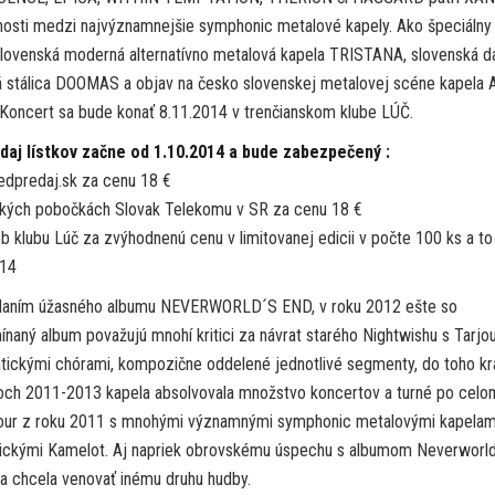
nosti medzi najvýznamnejšie symphonic metalové kapely. Ako špeciálny
slovenská moderná alternatívno metalová kapela TRISTANA, slovenská d
 stálica DOOMAS a objav na česko slovenskej metalovej scéne kapela
oncert sa bude konať 8.11.2014 v trenčianskom klube LÚČ.
daj lístkov začne od 1.10.2014 a bude zabezpečený :
edpredaj.sk za cenu 18 €
tkých pobočkách Slovak Telekomu v SR za cenu 18 €
b klubu Lúč za zvýhodnenú cenu v limitovanej edicii v počte 100 ks a to
014
vydaním úžasného albumu NEVERWORLD´S END, v roku 2012 ešte so
naný album považujú mnohí kritici za návrat starého Nightwishu s Tarjou
atickými chórami, kompozične oddelené jednotlivé segmenty, do toho kr
okoch 2011-2013 kapela absolvovala množstvo koncertov a turné po celo
 tour z roku 2011 s mnohými významnými symphonic metalovými kapelam
erickými Kamelot. Aj napriek obrovskému úspechu s albumom Neverworl
sa chcela venovať inému druhu hudby.