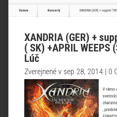
Domov
Koncerty
XANDRIA (GER) + support TRIS
XANDRIA (GER) + su
( SK) +APRIL WEEPS (S
Lúč
Zverejnené v sep 28, 2014 |
0 
V rámci 
svetovýc
charizma
, predst
EVANESC