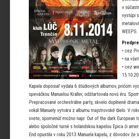
v súčast
vystúpi 
metalová
WEEPS. K
Predpre
• cez Pr
• na vše
• cez we
15.10.2
Kapela doposiaľ vydala 6 štúdiových albumov, pričom 
speváčkou Manuelou Kraller, odštartovala novú éru. Spomí
Prepracované orchestrálne party, skvelo doplnené dram
vokál Manuely vytvára z albumu majstrovské dielo. V r
svete, spomenúť možno napr. Out of the dark European
alebo spoločné turné s holandskou kapelou Epica či am
End opustila v roku 2013 Manuela kapelu, z dôvodov že 