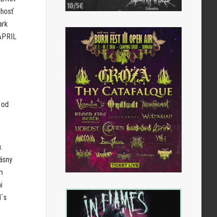
 hosť
ark
 APRIL
 od
.
ásny
m
i
d´s