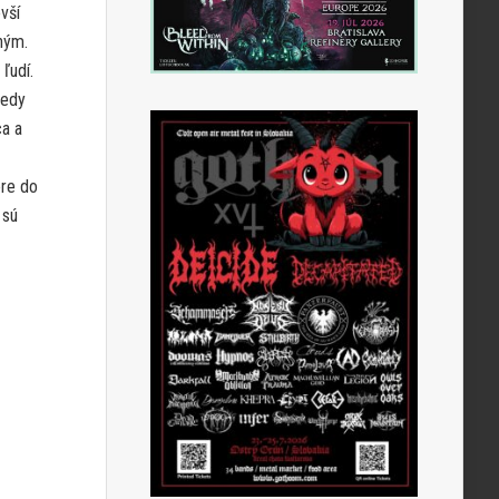
vší
hým.
ľudí.
kedy
ca a
ere do
 sú