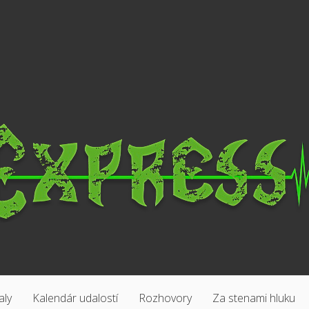
aly
Kalendár udalostí
Rozhovory
Za stenami hluku