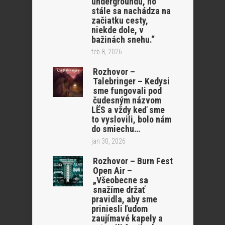
undergroundu, no
stále sa nachádza na
začiatku cesty,
niekde dole, v
bažinách snehu.“
feb 8, 2026
Rozhovor –
Talebringer – Kedysi
sme fungovali pod
čudesným názvom
LËS a vždy keď sme
to vyslovili, bolo nám
do smiechu…
jan 30, 2026
Rozhovor – Burn Fest
Open Air –
„Všeobecne sa
snažíme držať
pravidla, aby sme
priniesli ľudom
zaujímavé kapely a