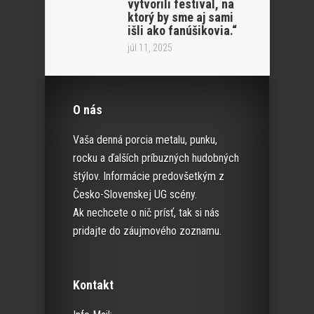
vytvorili festival, na
ktorý by sme aj sami
išli ako fanúšikovia.“
júl 11, 2025
O nás
Vaša denná porcia metalu, punku,
rocku a ďalších príbuzných hudobných
štýlov. Informácie predovšetkým z
Česko-Slovenskej UG scény.
Ak nechcete o nič prísť, tak si nás
pridajte do záujmového zoznamu.
Kontakt