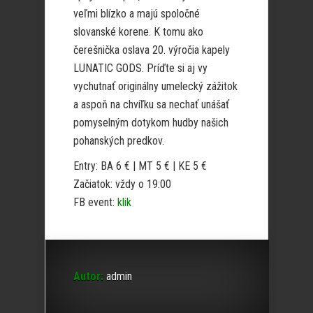
veľmi blízko a majú spoločné
slovanské korene. K tomu ako
čerešnička oslava 20. výročia kapely
LUNATIC GODS. Príďte si aj vy
vychutnať originálny umelecký zážitok
a aspoň na chvíľku sa nechať unášať
pomyselným dotykom hudby našich
pohanských predkov.
Entry: BA 6 € | MT 5 € | KE 5 €
Začiatok: vždy o 19:00
FB event:
klik
Autor:
admin