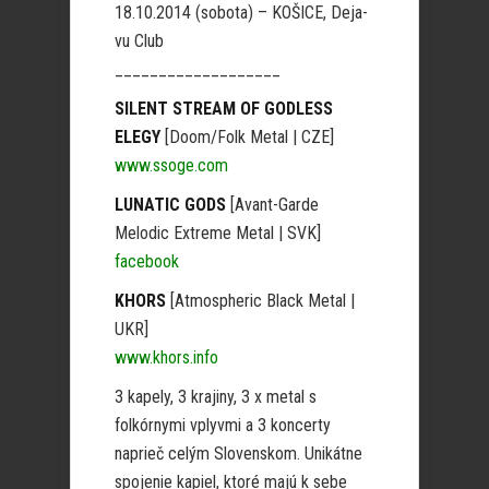
18.10.2014 (sobota) – KOŠICE, Deja-
vu Club
___________________
SILENT STREAM OF GODLESS
ELEGY
[Doom/Folk Metal | CZE]
www.ssoge.com
LUNATIC GODS
[Avant-Garde
Melodic Extreme Metal | SVK]
facebook
KHORS
[Atmospheric Black Metal |
UKR]
www.khors.info
3 kapely, 3 krajiny, 3 x metal s
folkórnymi vplyvmi a 3 koncerty
naprieč celým Slovenskom. Unikátne
spojenie kapiel, ktoré majú k sebe