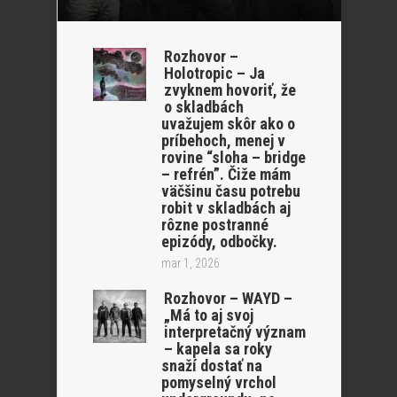
Rozhovor –
Holotropic – Ja
zvyknem hovoriť, že
o skladbách
uvažujem skôr ako o
príbehoch, menej v
rovine “sloha – bridge
– refrén”. Čiže mám
väčšinu času potrebu
robit v skladbách aj
rôzne postranné
epizódy, odbočky.
mar 1, 2026
Rozhovor – WAYD –
„Má to aj svoj
interpretačný význam
– kapela sa roky
snaží dostať na
pomyselný vrchol