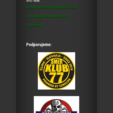
Info Mail:
metalexpress@metalexpress.sk
mrtvolka@metalexpress.sk
Facebook
Podporujeme: