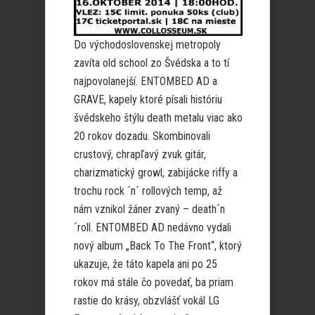
Do východoslovenskej metropoly
zavíta old school zo Švédska a to tí
najpovolanejší. ENTOMBED AD a
GRAVE, kapely ktoré písali históriu
švédskeho štýlu death metalu viac ako
20 rokov dozadu. Skombinovali
crustový, chrapľavý zvuk gitár,
charizmatický growl, zabijácke riffy a
trochu rock ´n´ rollových temp, až
nám vznikol žáner zvaný – death´n
´roll. ENTOMBED AD nedávno vydali
nový album „Back To The Front“, ktorý
ukazuje, že táto kapela ani po 25
rokov má stále čo povedať, ba priam
rastie do krásy, obzvlášť vokál LG