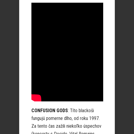
CONFUSION GODS
: Títo blackoši
fungujú pomerne dlho, od roku 1997.
Za tento čas zažili niekoľko úspechov
(koncerty s Decide, Vital Remains