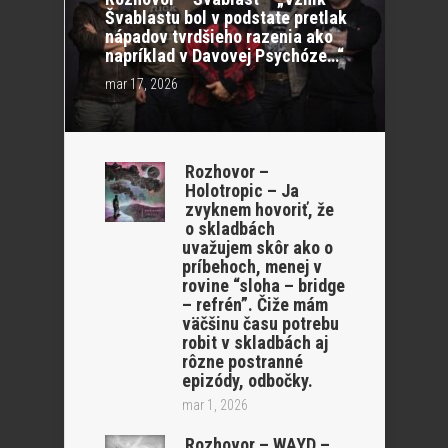
Švablastu bol v podstate pretlak
nápadov tvrdšieho razenia ako
napríklad v Davovej Psychóze…“
mar 17, 2026
Rozhovor –
Holotropic – Ja
zvyknem hovoriť, že
o skladbách
uvažujem skôr ako o
príbehoch, menej v
rovine “sloha – bridge
– refrén”. Čiže mám
väčšinu času potrebu
robit v skladbách aj
rôzne postranné
epizódy, odbočky.
mar 1, 2026
Rozhovor – WAYD –