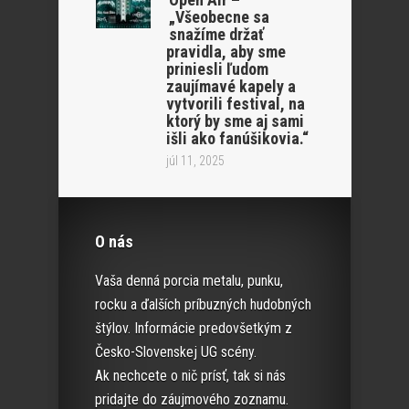
„Všeobecne sa
snažíme držať
pravidla, aby sme
priniesli ľudom
zaujímavé kapely a
vytvorili festival, na
ktorý by sme aj sami
išli ako fanúšikovia.“
júl 11, 2025
O nás
Vaša denná porcia metalu, punku,
rocku a ďalších príbuzných hudobných
štýlov. Informácie predovšetkým z
Česko-Slovenskej UG scény.
Ak nechcete o nič prísť, tak si nás
pridajte do záujmového zoznamu.