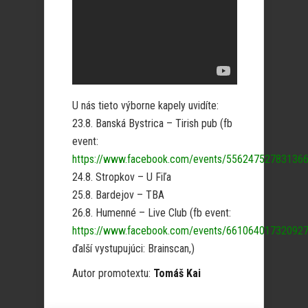
U nás tieto výborne kapely uvidíte:
23.8. Banská Bystrica – Tirish pub (fb
event:
https://www.facebook.com/events/55624752783136
24.8. Stropkov – U Fiľa
25.8. Bardejov – TBA
26.8. Humenné – Live Club (fb event:
https://www.facebook.com/events/6610640173209
ďalší vystupujúci: Brainscan,)
Autor promotextu:
Tomáš Kai