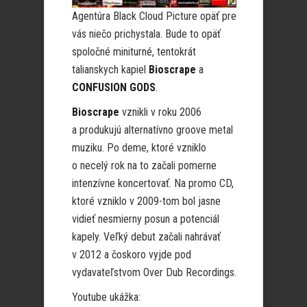
Agentúra Black Cloud Picture opäť pre
vás niečo prichystala. Bude to opäť
spoločné miniturné, tentokrát
talianskych kapiel
Bioscrape
a
CONFUSION GODS
.
Bioscrape
vznikli v roku 2006
a produkujú alternatívno groove metal
muziku. Po deme, ktoré vzniklo
o necelý rok na to začali pomerne
intenzívne koncertovať. Na promo CD,
ktoré vzniklo v 2009-tom bol jasne
vidieť nesmierny posun a potenciál
kapely. Veľký debut začali nahrávať
v 2012 a čoskoro vyjde pod
vydavateľstvom Over Dub Recordings.
Youtube ukážka: