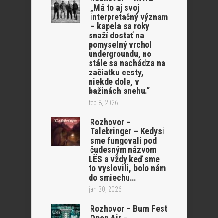
„Má to aj svoj
interpretačný význam
– kapela sa roky
snaží dostať na
pomyselný vrchol
undergroundu, no
stále sa nachádza na
začiatku cesty,
niekde dole, v
bažinách snehu.“
feb 8, 2026
Rozhovor –
Talebringer – Kedysi
sme fungovali pod
čudesným názvom
LËS a vždy keď sme
to vyslovili, bolo nám
do smiechu…
jan 30, 2026
Rozhovor – Burn Fest
Open Air –