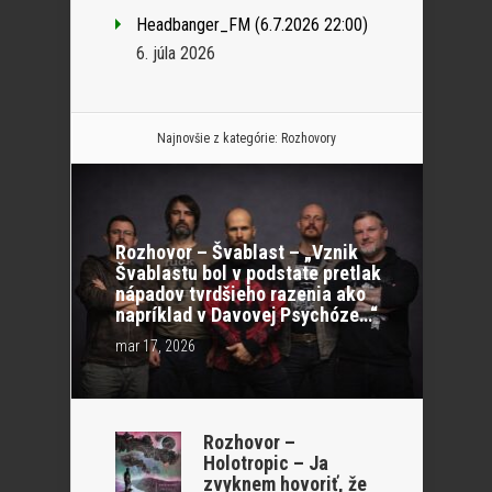
Headbanger_FM (6.7.2026 22:00)
6. júla 2026
Najnovšie z kategórie:
Rozhovory
Rozhovor – Švablast – „Vznik
Švablastu bol v podstate pretlak
nápadov tvrdšieho razenia ako
napríklad v Davovej Psychóze…“
mar 17, 2026
Rozhovor –
Holotropic – Ja
zvyknem hovoriť, že