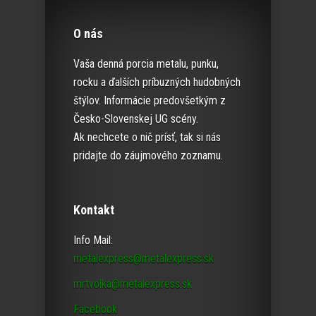
O nás
Vaša denná porcia metalu, punku,
rocku a ďalších príbuzných hudobných
štýlov. Informácie predovšetkým z
Česko-Slovenskej UG scény.
Ak nechcete o nič prísť, tak si nás
pridajte do záujmového zoznamu.
Kontakt
Info Mail:
metalexpress@metalexpress.sk
mrtvolka@metalexpress.sk
Facebook