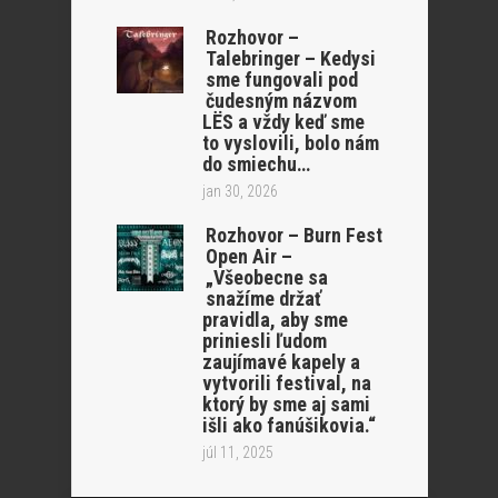
Rozhovor –
Talebringer – Kedysi
sme fungovali pod
čudesným názvom
LËS a vždy keď sme
to vyslovili, bolo nám
do smiechu…
jan 30, 2026
Rozhovor – Burn Fest
Open Air –
„Všeobecne sa
snažíme držať
pravidla, aby sme
priniesli ľudom
zaujímavé kapely a
vytvorili festival, na
ktorý by sme aj sami
išli ako fanúšikovia.“
júl 11, 2025