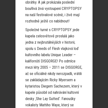
obrátky. A jak prokázala poslední
bouřlivá živá vystoupení CRYPTOPSY
na naší festivalové scéně, i živě mají
rozhodně ještě co nabídnout!
Společné turné s CRYPTOPSY jede
kapela celosvětově proslulá jako
jedna z nejbrutálnějších v historii;
spolu s Deeds of Flesh vlajková loď
kultovního labelu Unique Leader –
kalifornští DISGORGE! Po odmlce
mezi léty 2005 – 2011 se DISGORGE,
ač se oficiálně nikdy nerozpadli, vrátili
se zakládajícím Ricky Myersem a
kytaristou Diegem Sachezem, který v
kapele působil od nahrávání kultovní
desky ‚She Lay Gutted‘. Fanoušky
vokalisty Mattiho Waye, který se