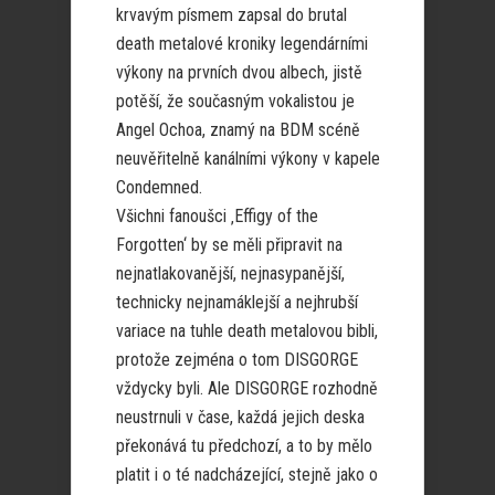
krvavým písmem zapsal do brutal
death metalové kroniky legendárními
výkony na prvních dvou albech, jistě
potěší, že současným vokalistou je
Angel Ochoa, znamý na BDM scéně
neuvěřitelně kanálními výkony v kapele
Condemned.
Všichni fanoušci ‚Effigy of the
Forgotten‘ by se měli připravit na
nejnatlakovanější, nejnasypanější,
technicky nejnamáklejší a nejhrubší
variace na tuhle death metalovou bibli,
protože zejména o tom DISGORGE
vždycky byli. Ale DISGORGE rozhodně
neustrnuli v čase, každá jejich deska
překonává tu předchozí, a to by mělo
platit i o té nadcházející, stejně jako o