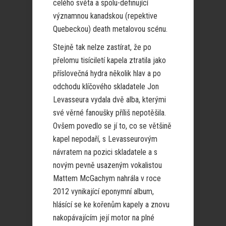
celého světa a spolu-definující
významnou kanadskou (repektive
Quebeckou) death metalovou scénu.
Stejně tak nelze zastírat, že po
přelomu tisíciletí kapela ztratila jako
příslovečná hydra několik hlav a po
odchodu klíčového skladatele Jon
Levasseura vydala dvě alba, kterými
své věrné fanoušky příliš nepotěšila.
Ovšem povedlo se jí to, co se většině
kapel nepodaří, s Levasseurovým
návratem na pozici skladatele a s
novým pevně usazeným vokalistou
Mattem McGachym nahrála v roce
2012 vynikající eponymní album,
hlásící se ke kořenům kapely a znovu
nakopávajícím její motor na plné