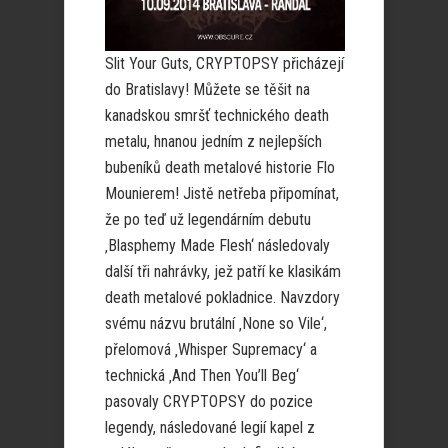
Slit Your Guts, CRYPTOPSY přicházejí
do Bratislavy! Můžete se těšit na
kanadskou smršť technického death
metalu, hnanou jedním z nejlepších
bubeníků death metalové historie Flo
Mounierem! Jistě netřeba připomínat,
že po teď už legendárním debutu
‚Blasphemy Made Flesh‘ následovaly
další tři nahrávky, jež patří ke klasikám
death metalové pokladnice. Navzdory
svému názvu brutální ‚None so Vile‘,
přelomová ‚Whisper Supremacy‘ a
technická ‚And Then You’ll Beg‘
pasovaly CRYPTOPSY do pozice
legendy, následované legií kapel z