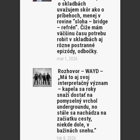
o skladbách
uvažujem skôr ako o
príbehoch, menej v
rovine “sloha – bridge
– refrén”. Čiže mám
väčšinu času potrebu
robit v skladbách aj
rôzne postranné
epizódy, odbočky.
mar 1, 2026
Rozhovor – WAYD –
„Má to aj svoj
interpretačný význam
– kapela sa roky
snaží dostať na
pomyselný vrchol
undergroundu, no
stále sa nachádza na
začiatku cesty,
niekde dole, v
bažinách snehu.“
feb 8, 2026