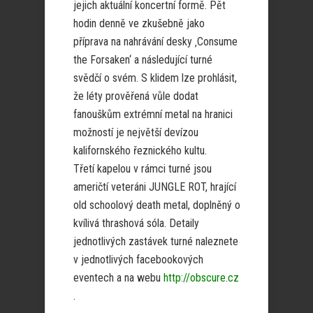
jejich aktuální koncertní formě. Pět
hodin denně ve zkušebně jako
příprava na nahrávání desky ‚Consume
the Forsaken‘ a následující turné
svědčí o svém. S klidem lze prohlásit,
že léty prověřená vůle dodat
fanouškům extrémní metal na hranici
možností je největší devízou
kalifornského řeznického kultu.
Třetí kapelou v rámci turné jsou
američtí veteráni JUNGLE ROT, hrající
old schoolový death metal, doplněný o
kvílivá thrashová sóla. Detaily
jednotlivých zastávek turné naleznete
v jednotlivých facebookových
eventech a na webu
http://obscure.cz
.