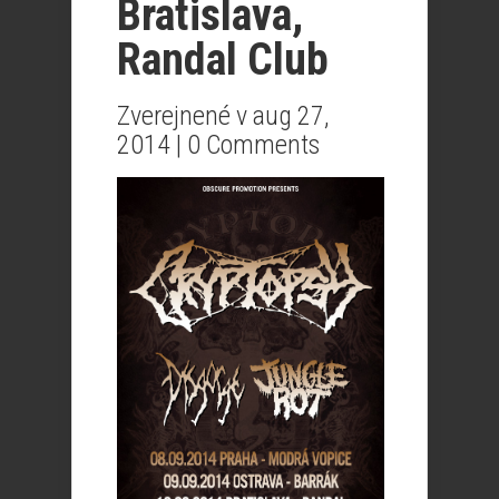
Bratislava,
Randal Club
Zverejnené v aug 27,
2014 |
0 Comments