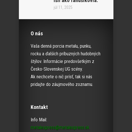
išli ako fanúšikovia.“
júl 11, 2025
O nás
Vaša denná porcia metalu, punku,
rocku a ďalších príbuzných hudobných
štýlov. Informácie predovšetkým z
Česko-Slovenskej UG scény.
Ak nechcete o nič prísť, tak si nás
pridajte do záujmového zoznamu.
Kontakt
Info Mail:
metalexpress@metalexpress.sk