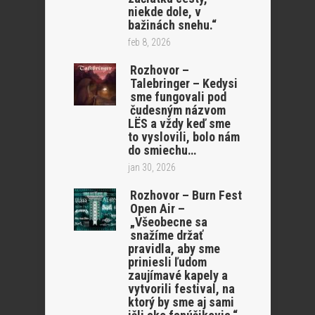
niekde dole, v
bažinách snehu.“
feb 8, 2026
Rozhovor –
Talebringer – Kedysi
sme fungovali pod
čudesným názvom
LËS a vždy keď sme
to vyslovili, bolo nám
do smiechu…
jan 30, 2026
Rozhovor – Burn Fest
Open Air –
„Všeobecne sa
snažíme držať
pravidla, aby sme
priniesli ľudom
zaujímavé kapely a
vytvorili festival, na
ktorý by sme aj sami