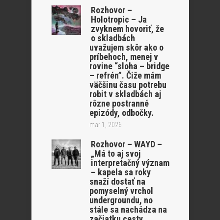
Rozhovor –
Holotropic – Ja
zvyknem hovoriť, že
o skladbách
uvažujem skôr ako o
príbehoch, menej v
rovine “sloha – bridge
– refrén”. Čiže mám
väčšinu času potrebu
robit v skladbách aj
rôzne postranné
epizódy, odbočky.
mar 1, 2026
Rozhovor – WAYD –
„Má to aj svoj
interpretačný význam
– kapela sa roky
snaží dostať na
pomyselný vrchol
undergroundu, no
stále sa nachádza na
začiatku cesty,