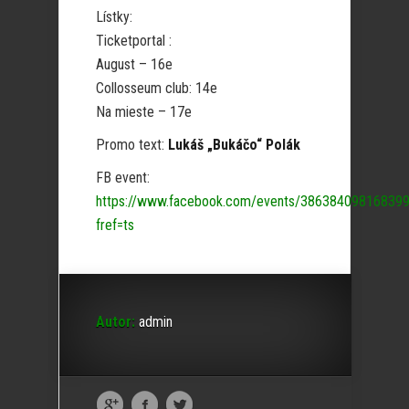
Lístky:
Ticketportal :
August – 16e
Collosseum club: 14e
Na mieste – 17e
Promo text:
Lukáš „Bukáčo“ Polák
FB event:
https://www.facebook.com/events/386384098168399
fref=ts
Autor:
admin