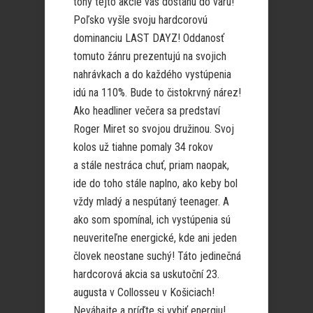
tóny tejto akcie vás dostanú do varu!
Poľsko vyšle svoju hardcorovú
dominanciu LAST DAYZ! Oddanosť
tomuto žánru prezentujú na svojich
nahrávkach a do každého vystúpenia
idú na 110%. Bude to čistokrvný nárez!
Ako headliner večera sa predstaví
Roger Miret so svojou družinou. Svoj
kolos už tiahne pomaly 34 rokov
a stále nestráca chuť, priam naopak,
ide do toho stále naplno, ako keby bol
vždy mladý a nespútaný teenager. A
ako som spomínal, ich vystúpenia sú
neuveriteľne energické, kde ani jeden
človek neostane suchý! Táto jedinečná
hardcorová akcia sa uskutoční 23.
augusta v Collosseu v Košiciach!
Neváhajte a príďte si vybiť energiu!