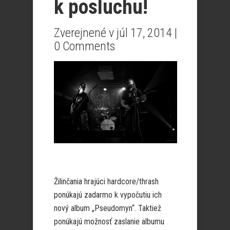
k posluchu!
Zverejnené v júl 17, 2014 |
0 Comments
Žilinčania hrajúci hardcore/thrash
ponúkajú zadarmo k vypočutiu ich
nový album „Pseudomyn“. Taktiež
ponúkajú možnosť zaslanie albumu