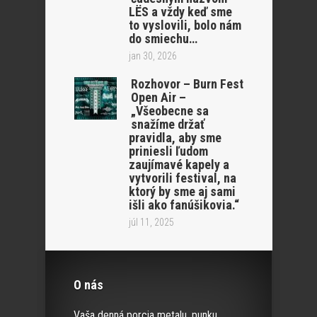
LËS a vždy keď sme
to vyslovili, bolo nám
do smiechu…
jan 30, 2026
Rozhovor – Burn Fest
Open Air –
„Všeobecne sa
snažíme držať
pravidla, aby sme
priniesli ľudom
zaujímavé kapely a
vytvorili festival, na
ktorý by sme aj sami
išli ako fanúšikovia.“
júl 11, 2025
O nás
Vaša denná porcia metalu, punku,