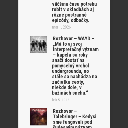
väčšinu času potrebu
robit v skladbách aj
rôzne postranné
epizódy, odbočky.
mar 1, 2026
Rozhovor – WAYD –
„Má to aj svoj
interpretačný význam
– kapela sa roky
snaží dostať na
pomyselný vrchol
undergroundu, no
stále sa nachádza na
začiatku cesty,
niekde dole, v
bažinách snehu.“
feb 8, 2026
Rozhovor –
Talebringer – Kedysi
sme fungovali pod
čudesným názvom