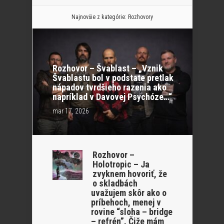
Najnovšie z kategórie:
Rozhovory
Rozhovor – Švablast – „Vznik
Švablastu bol v podstate pretlak
nápadov tvrdšieho razenia ako
napríklad v Davovej Psychóze…“
mar 17, 2026
Rozhovor –
Holotropic – Ja
zvyknem hovoriť, že
o skladbách
uvažujem skôr ako o
príbehoch, menej v
rovine “sloha – bridge
– refrén”. Čiže mám