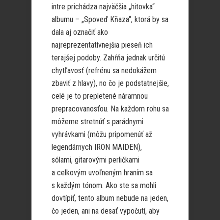
intre prichádza najväčšia „hitovka“
albumu – „Spoveď Kňaza“, ktorá by sa
dala aj označiť ako
najreprezentatívnejšia pieseň ich
terajšej podoby. Zahŕňa jednak určitú
chytľavosť (refrénu sa nedokážem
zbaviť z hlavy), no čo je podstatnejšie,
celé je to prepletené náramnou
prepracovanosťou. Na každom rohu sa
môžeme stretnúť s parádnymi
vyhrávkami (môžu pripomenúť až
legendárnych IRON MAIDEN),
sólami, gitarovými perličkami
a celkovým uvoľneným hraním sa
s každým tónom. Ako ste sa mohli
dovtípiť, tento album nebude na jeden,
čo jeden, ani na desať vypočutí, aby