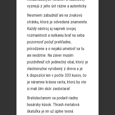
vyznejú z jeho úst rázne a autenticky.
Nesmiem zabudnúť ani na zvukovú
stránku, ktorá je odvedená znamenite.
Každý nástroj aj napriek svojej
rozmanitosti a nutkaniu brať na seba
pozornosť počuť prehľadne,
prirodzene a o nejakú umelosť sa tu
ani neobtrie. Na záver musím
pozdvihnúť ich jedinečný obal, ktorý je
vlastnoručne vyrobený z dreva a je
k dispozícii len v počte 333 kusov, čo
je náramne krásna rarita, ktorú by ste
si mali čím skôr zaobstarať.
Bratislavčanom sa podaril riadny
husársky kúsok. Thrash metalová
škatuľka je im už úplne tesná