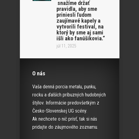
snažíme držať
pravidla, aby sme
priniesli ľudom
zaujímavé kapely a
vytvorili festival, na
ktorý by sme aj sami
išli ako fanúšikovia.“
júl 11, 2025
O nás
Vaša denná porcia metalu, punku,
rocku a ďalších príbuzných hudobných
štýlov. Informácie predovšetkým z
Česko-Slovenskej UG scény.
Ak nechcete o nič prísť, tak si nás
pridajte do záujmového zoznamu.