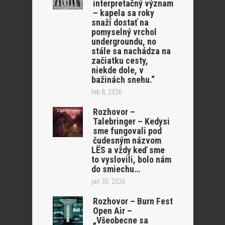
interpretačný význam
– kapela sa roky
snaží dostať na
pomyselný vrchol
undergroundu, no
stále sa nachádza na
začiatku cesty,
niekde dole, v
bažinách snehu.“
feb 8, 2026
Rozhovor –
Talebringer – Kedysi
sme fungovali pod
čudesným názvom
LËS a vždy keď sme
to vyslovili, bolo nám
do smiechu…
jan 30, 2026
Rozhovor – Burn Fest
Open Air –
„Všeobecne sa