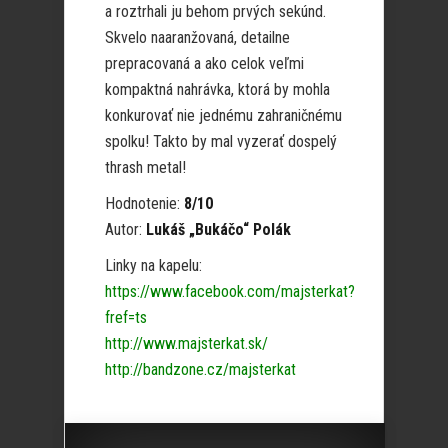
a roztrhali ju behom prvých sekúnd.
Skvelo naaranžovaná, detailne
prepracovaná a ako celok veľmi
kompaktná nahrávka, ktorá by mohla
konkurovať nie jednému zahraničnému
spolku! Takto by mal vyzerať dospelý
thrash metal!
Hodnotenie:
8/10
Autor:
Lukáš „Bukáčo“ Polák
Linky na kapelu:
https://www.facebook.com/majsterkat?
fref=ts
http://www.majsterkat.sk/
http://bandzone.cz/majsterkat