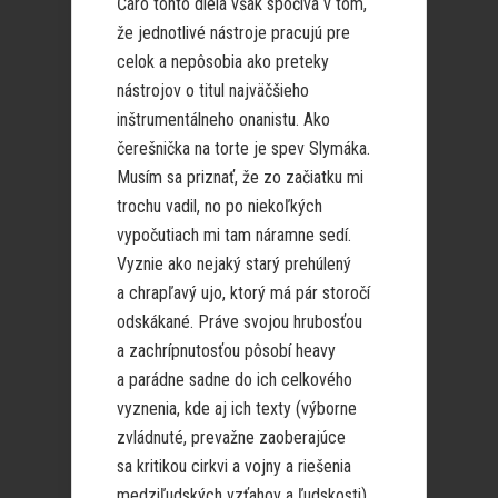
Čaro tohto diela však spočíva v tom,
že jednotlivé nástroje pracujú pre
celok a nepôsobia ako preteky
nástrojov o titul najväčšieho
inštrumentálneho onanistu. Ako
čerešnička na torte je spev Slymáka.
Musím sa priznať, že zo začiatku mi
trochu vadil, no po niekoľkých
vypočutiach mi tam náramne sedí.
Vyznie ako nejaký starý prehúlený
a chrapľavý ujo, ktorý má pár storočí
odskákané. Práve svojou hrubosťou
a zachrípnutosťou pôsobí heavy
a parádne sadne do ich celkového
vyznenia, kde aj ich texty (výborne
zvládnuté, prevažne zaoberajúce
sa kritikou cirkvi a vojny a riešenia
medziľudských vzťahov a ľudskosti)