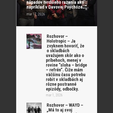
nápadov tvrdšieho razenia ako
napríklad v Davovej Psychóze…“
mar 17, 2026
Rozhovor –
Holotropic – Ja
zvyknem hovoriť, že
o skladbách
uvažujem skôr ako o
príbehoch, menej v
rovine “sloha – bridge
– refrén”. Čiže mám
väčšinu času potrebu
robit v skladbách aj
rôzne postranné
epizódy, odbočky.
mar 1, 2026
Rozhovor – WAYD –
„Má to aj svoj