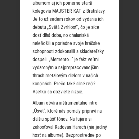
albumom aj ich pomerne starší
kolegovia MAJSTER KAT z Bratislavy.
Je to už sedem rokov od vydania ich
debutu „Svätá Zvrhlosť“, čo je síce
dosť dlhá doba, no chalaniská
neleňošili a poriadne svoje hráčske
schopnosti zdokonalili a skladateľsky
dospeli. „Memento…“ je fakt veľmi
vydareným a najprepracovanejším
thrash metalovým dielom v našich
končinách. Prečo také silné reči?
Všetko sa dozviete nižšie.
Album otvára inštrumentálne intro
„Úsvit“, ktoré nás pomaly pripraví na
ďalšiu spúšť tónov. Na fujare si
zahosťoval Radovan Harach (nie jediný
hosť na albume). Bezprostredne po