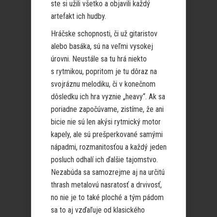
ste si užili všetko a objavili každý
artefakt ich hudby.
Hráčske schopnosti, či už gitaristov
alebo basáka, sú na veľmi vysokej
úrovni. Neustále sa tu hrá niekto
s rytmikou, popritom je tu dôraz na
svojráznu melodiku, či v konečnom
dôsledku ich hra vyznie „heavy“. Ak sa
poriadne započúvame, zistíme, že ani
bicie nie sú len akýsi rytmický motor
kapely, ale sú prešperkované samými
nápadmi, rozmanitosťou a každý jeden
posluch odhalí ich ďalšie tajomstvo.
Nezabúda sa samozrejme aj na určitú
thrash metalovú nasratosť a drvivosť,
no nie je to také ploché a tým pádom
sa to aj vzďaľuje od klasického