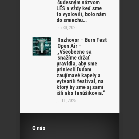
čudesným názvom
LËS a vždy keď sme
to vyslovili, bolo nám
do smiechu…
jan 30, 2026
Rozhovor – Burn Fest
Open Air –
„Všeobecne sa
snažíme držať
pravidla, aby sme
priniesli ľudom
zaujímavé kapely a
vytvorili festival, na
ktorý by sme aj sami
išli ako fanúšikovia.“
júl 11, 2025
O nás