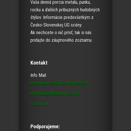
Vaša denná porcia metalu, punku,
rocku a ďalších príbuzných hudobných
štýlov. Informácie predovšetkým z
Česko-Slovenskej UG scény.
Ak nechcete o nič prísť, tak si nás
pridajte do záujmového zoznamu.
Kontakt
Info Mail:
metalexpress@metalexpress.sk
mrtvolka@metalexpress.sk
Facebook
Podporujeme: