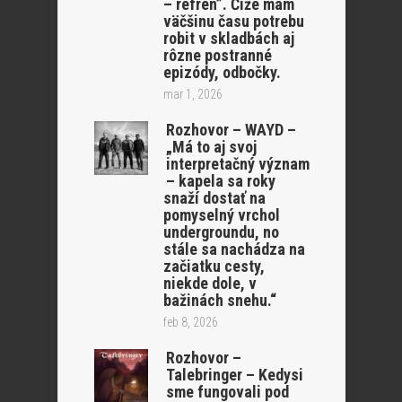
– refrén”. Čiže mám
väčšinu času potrebu
robit v skladbách aj
rôzne postranné
epizódy, odbočky.
mar 1, 2026
Rozhovor – WAYD –
„Má to aj svoj
interpretačný význam
– kapela sa roky
snaží dostať na
pomyselný vrchol
undergroundu, no
stále sa nachádza na
začiatku cesty,
niekde dole, v
bažinách snehu.“
feb 8, 2026
Rozhovor –
Talebringer – Kedysi
sme fungovali pod