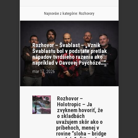
Najnovšie z kategórie:
Rozhovory
Rozhovor – Švablast – „Vznik
Švablastu bol v podstate pretlak
nápadov tvrdšieho razenia ako
napríklad v Davovej Psychóze…“
mar 17, 2026
Rozhovor –
Holotropic – Ja
zvyknem hovoriť, že
o skladbách
uvažujem skôr ako o
príbehoch, menej v
rovine “sloha – bridge