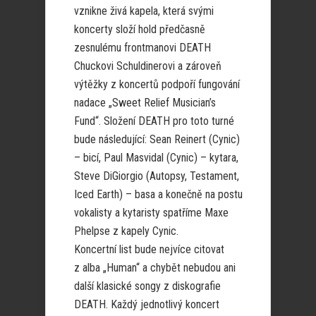
vznikne živá kapela, která svými
koncerty složí hold předčasně
zesnulému frontmanovi DEATH
Chuckovi Schuldinerovi a zároveň
výtěžky z koncertů podpoří fungování
nadace „Sweet Relief Musician’s
Fund“. Složení DEATH pro toto turné
bude následující: Sean Reinert (Cynic)
– bicí, Paul Masvidal (Cynic) – kytara,
Steve DiGiorgio (Autopsy, Testament,
Iced Earth) – basa a konečně na postu
vokalisty a kytaristy spatříme Maxe
Phelpse z kapely Cynic.
Koncertní list bude nejvíce citovat
z alba „Human“ a chybět nebudou ani
další klasické songy z diskografie
DEATH. Každý jednotlivý koncert