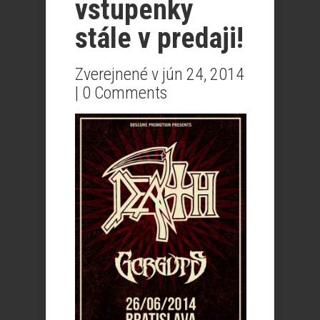
vstupenky
stále v predaji!
Zverejnené v jún 24, 2014
|
0 Comments