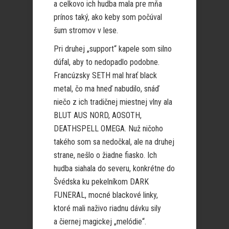
a celkovo ich hudba mala pre mňa
prínos taký, ako keby som počúval
šum stromov v lese.
Pri druhej „support“ kapele som silno
dúfal, aby to nedopadlo podobne.
Francúzsky SETH mal hrať black
metal, čo ma hneď nabudilo, snáď
niečo z ich tradičnej miestnej vlny ala
BLUT AUS NORD, AOSOTH,
DEATHSPELL OMEGA. Nuž ničoho
takého som sa nedočkal, ale na druhej
strane, nešlo o žiadne fiasko. Ich
hudba siahala do severu, konkrétne do
Švédska ku pekelníkom DARK
FUNERAL, mocné blackové linky,
ktoré mali naživo riadnu dávku sily
a čiernej magickej „melódie“.