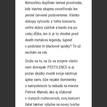
Atmosféru dopĺňalo temné prostredie,
kde vlastne skupinu osvetľovalo len
jemné červené podsvietenie. Všetko
dokopy vytvorilo z tohto koncertu
veľmi dobrý zážitok a bavilo ma po
celej dĺžke, len či je to vhodné pred
death metalovú legendu, šupnúť
v podstate tri blackové spolky? To už
nechám na vás.
Došlo na to, na čo sa zrejme všetci
sem dotrepali. PESTILENCE si aj
počas skúšky zvučili svoje nástroje
úplne sami, čiže nejaké domnienky
o namyslenosti tu nebudú na mieste.
Patrick Mameli, ako aj sľuboval
v rôznych rozhovoroch, svoj koncert
ťahal takmer výlučne na novej tvorbe.