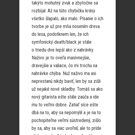
takýto mohutný zvuk a zbytočne sa
rozbíjal. Až na túto chybičku krásy
všetko šlapalo, ako malo. Písanie o ich
tvorbe je už pre mňa nosením dreva
do lesa, podotknem len, že ich
symfonický death/black je stále
o triedu-dve lepší ako z nahrávky.
Naživo je to oveľa masívnejšie,
dravejšie a valiace, čo mi trochu na
nahrávke chýba. Nuž naživo ma asi
neprestanú nikdy baviť, len by sa zišli
už nejaké nové skladby. Tomáš sa ako
nový gitarista ešte stále zaúča a ide
mu to veľmi dobre. Zatiaľ síce ešte
dbá na to, aby sa nepomýlil a je na to
pochopiteľne veľmi sústredený, zišlo
by sa, aby sa viac uvoľnil, ale to príde