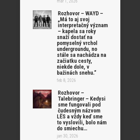
mar 1, 2026
Rozhovor – WAYD –
„Má to aj svoj
interpretačný význam
– kapela sa roky
snaží dostať na
pomyselný vrchol
undergroundu, no
stále sa nachádza na
začiatku cesty,
niekde dole, v
bažinách snehu.“
feb 8, 2026
Rozhovor –
Talebringer – Kedysi
sme fungovali pod
čudesným názvom
LËS a vždy keď sme
to vyslovili, bolo nám
do smiechu…
jan 30, 2026