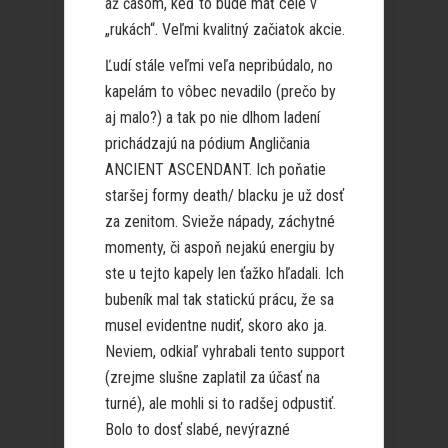
až časom, keď to bude mať celé v
„rukách“. Veľmi kvalitný začiatok akcie.
Ľudí stále veľmi veľa nepribúdalo, no
kapelám to vôbec nevadilo (prečo by
aj malo?) a tak po nie dlhom ladení
prichádzajú na pódium Angličania
ANCIENT ASCENDANT. Ich poňatie
staršej formy death/ blacku je už dosť
za zenitom. Svieže nápady, záchytné
momenty, či aspoň nejakú energiu by
ste u tejto kapely len ťažko hľadali. Ich
bubeník mal tak statickú prácu, že sa
musel evidentne nudiť, skoro ako ja.
Neviem, odkiaľ vyhrabali tento support
(zrejme slušne zaplatil za účasť na
turné), ale mohli si to radšej odpustiť.
Bolo to dosť slabé, nevýrazné