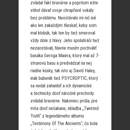
zvládal fakt bravúrne a popritom ešte
stihol dávať svoje chrapľavé vokály
bez problému. Neostávalo mi nič iné
ako len zakaždým tlieskať, keby som
mal klobúk, tak ten by tiež smeroval
vždy dole z hlavy. Jeho spoluhráči tiež
nezaostávali, hlavne musím pochváliť
basáka Geroga Maiera, ktorý mal až 7-
strunovú basu a predvádzal na nej
riadne kúsky, tak isto aj David Haley,
inak bubeník tiež PSYCROPTIC, ktorý
sa nedal zahanbiť a ich dynamické
a technicky dosť náročné prechody
zvládal bravúrne. Nakoniec prišla, pre
mňa dosť nečakane, skladba „Twisted
Truth“ z legendárneho albumu
„Testimony Of The Ancients“, čo bola