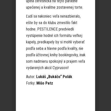
úplná čerešnička na tejto parádne
upečenej a kvalitne zostavenej torte.
Ľudí sa nakoniec veľa nenazbieralo,
ešte by sa do klubu zmestilo fakt
hodne. PESTILENCE predviedli
vystúpenie hodné ich formátu veľkej
kapely, predkapely by si mohli vyberať
podľa seba a hlavne podľa kvality, nie
podľa účtovnej knihy bookingovky, inak
som nadmieru spokojný a prajem veľa
vydarených akcií Cyprusovi!
Autor:
Lukáš „Bukáčo“ Polák
Fotky:
Mišo Patz