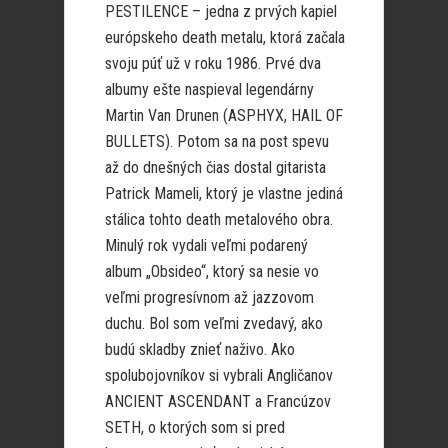
PESTILENCE – jedna z prvých kapiel
európskeho death metalu, ktorá začala
svoju púť už v roku 1986. Prvé dva
albumy ešte naspieval legendárny
Martin Van Drunen (ASPHYX, HAIL OF
BULLETS). Potom sa na post spevu
až do dnešných čias dostal gitarista
Patrick Mameli, ktorý je vlastne jediná
stálica tohto death metalového obra.
Minulý rok vydali veľmi podarený
album „Obsideo“, ktorý sa nesie vo
veľmi progresívnom až jazzovom
duchu. Bol som veľmi zvedavý, ako
budú skladby znieť naživo. Ako
spolubojovníkov si vybrali Angličanov
ANCIENT ASCENDANT a Francúzov
SETH, o ktorých som si pred