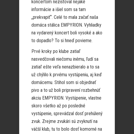
koncertom nezisťoval nejaké
informácie a išiel som sa tam
„prekvapiť“. Celé to mala začať naša
domáca stálica EMPYRION. Vyhliadky
na vydarený koncert boli vysoké a ako
to dopadlo? To si hneď povieme.
Prvé kroky po klube zatiaľ
nasvedčovali niečomu inému, ľudí sa
zatiaľ ešte veľa nenazbieralo a to sa
už chýlilo k prvému vystúpeniu, aj keď
domácemu. Stihol som si objednať
pivo a to už boli pripravení rozbehnúť
akciu EMPYRION. Vystúpenie, vlastne
skoro všetko až po posledné
vystúpenie, sprevádzal dosť prehúlený
zvuk. Zrejme zvukári sú zvyknutí na
väčší klub, tu to bolo dosť komorné na