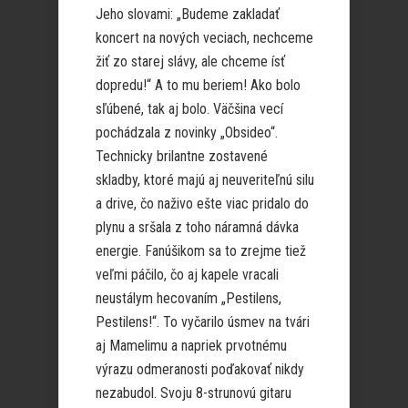
Jeho slovami: „Budeme zakladať
koncert na nových veciach, nechceme
žiť zo starej slávy, ale chceme ísť
dopredu!“ A to mu beriem! Ako bolo
sľúbené, tak aj bolo. Väčšina vecí
pochádzala z novinky „Obsideo“.
Technicky brilantne zostavené
skladby, ktoré majú aj neuveriteľnú silu
a drive, čo naživo ešte viac pridalo do
plynu a sršala z toho náramná dávka
energie. Fanúšikom sa to zrejme tiež
veľmi páčilo, čo aj kapele vracali
neustálym hecovaním „Pestilens,
Pestilens!“. To vyčarilo úsmev na tvári
aj Mamelimu a napriek prvotnému
výrazu odmeranosti poďakovať nikdy
nezabudol. Svoju 8-strunovú gitaru