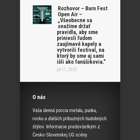
Rozhovor – Burn Fest
Open Air –
„Všeobecne sa
snažíme držať
pravidla, aby sme
priniesli ľudom
zaujímavé kapely a
vytvorili festival, na
ktorý by sme aj sami
išli ako fanúšikovia.“
júl 11, 2025
O nás
Vaša denná porcia metalu, punku,
rocku a ďalších príbuzných hudobných
štýlov. Informácie predovšetkým z
Česko-Slovenskej UG scény.