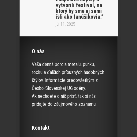
vytvorili festival, na
ktorý by sme aj sami
išli ako fanúšikovia.“
júl 11, 2025
O nás
Vaša denná porcia metalu, punku,
rocku a ďalších príbuzných hudobných
štýlov. Informácie predovšetkým z
Česko-Slovenskej UG scény.
Ak nechcete o nič prísť, tak si nás
pridajte do záujmového zoznamu.
Kontakt