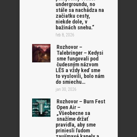
undergroundu, no
stále sa nachádza na
začiatku cesty,
niekde dole, v
bažinách snehu.“
feb 8, 2026
Rozhovor –
Talebringer – Kedysi
sme fungovali pod
čudesným názvom
LËS a vždy keď sme
to vyslovili, bolo nám
do smiechu…
jan 30, 2026
Rozhovor – Burn Fest
Open Air –
„Všeobecne sa
snažíme držať
pravidla, aby sme
priniesli ľudom
zaujímavé kapely a