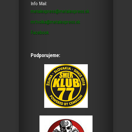
Info Mail:
metalexpress@metalexpress.sk
mrtvolka@metalexpress.sk
Facebook
Podporujeme: