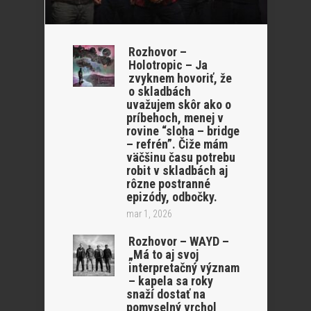
Rozhovor –
Holotropic – Ja
zvyknem hovoriť, že
o skladbách
uvažujem skôr ako o
príbehoch, menej v
rovine “sloha – bridge
– refrén”. Čiže mám
väčšinu času potrebu
robit v skladbách aj
rôzne postranné
epizódy, odbočky.
mar 1, 2026
Rozhovor – WAYD –
„Má to aj svoj
interpretačný význam
– kapela sa roky
snaží dostať na
pomyselný vrchol