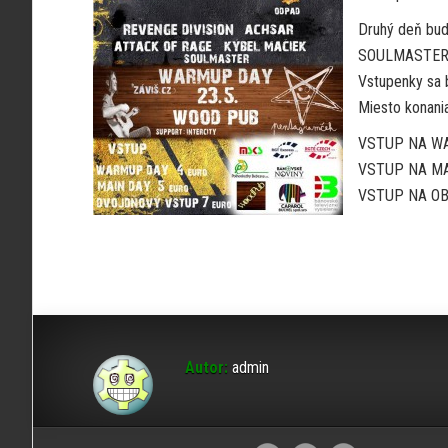
Druhý deň bud
SOULMASTER,
Vstupenky sa b
Miesto konani
VSTUP NA WA
VSTUP NA MAI
VSTUP NA OBA
Autor:
admin