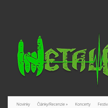
Novinky
Články/Recenzie
»
Koncerty
Festiv