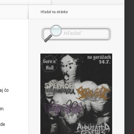
Hľadať na stránke
aj čo
ám
ude