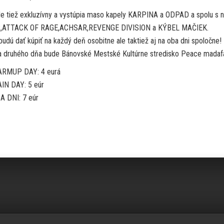
e tiež exkluzívny a vystúpia maso kapely KARPINA a ODPAD a spolu s n
ATTACK OF RAGE,ACHSAR,REVENGE DIVISION a KÝBEL MAČIEK.
udú dať kúpiť na každý deň osobitne ale taktiež aj na oba dni spoločne!
a druhého dňa bude Bánovské Mestské Kultúrne stredisko Peace madaf
RMUP DAY: 4 eurá
N DAY: 5 eúr
 DNI: 7 eúr