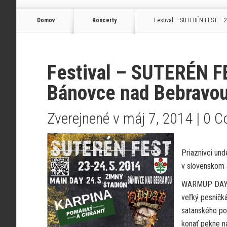
Domov
Koncerty
Festival – SUTERÉN FEST – 23
Festival – SUTERÉN F
Bánovce nad Bebravou
Zverejnené v máj 7, 2014 |
0 C
Priaznivci und
v slovenskom 
WARMUP DAY- 
veľký pesničká
satanského p
konať pekne n