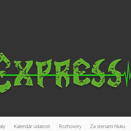
aly
Kalendár udalostí
Rozhovory
Za stenami hluku