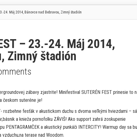
.-24. Máj 2014, Bánovce nad Bebravou, Zimný štadión
EST – 23.-24. Máj 2014,
, Zimný štadión
omments
ergroundovej zábavy zjastrite! Minifestival SUTERÉN FEST prinesie to n
a českom suteréne je!
rozbehne fesťák v akustickom duchu s dvoma veľkými hviezdami – s
r,básnik a knieža pornofolku ZÁVIŠ! Ako support zahrá zoskupenie
opu PENTAGRAMČEK a akustický punkáči INTERCITY! Warmup day sa b
a vzduchu,na terase nad Woodom.