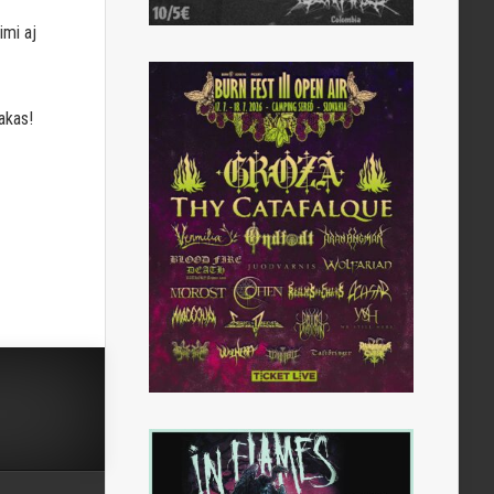
imi aj
akas!