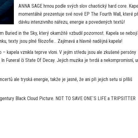
ANNA SAGE hrnou podle svých slov chaotický hard core. Kape
momentálně prezentuje své nové EP The Fourth Wall, které př
dávku intenzivního nářezu, energie a povedených textů!
m Buried in the Sky, který okamžitě vzbudil pozornost. Kapela se nebojí
ku, texty jsou plné filozofie… Zajímavá a hlavně nadějná kapela!
 kapela vznikla teprve vloni. V jejím středu jsou ale zkušené persóny
In Funeral či State Of Decay. Jejich muzika je tvrdá a nekompromisní, u
rtů ale tryská energie, takže je jasné, že ani při jejich setu si příliš
agentury Black Cloud Picture. NOT TO SAVE ONE´S LIFE a TRIPSITTER