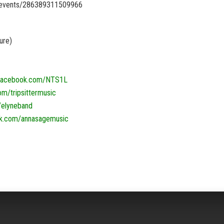
/events/286389311509966
ure)
acebook.com/NTS1L
m/tripsittermusic
/elyneband
ok.com/annasagemusic