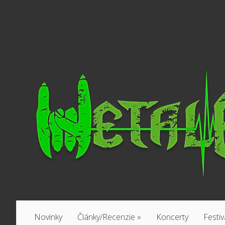
Novinky
Články/Recenzie
»
Koncerty
Festiv