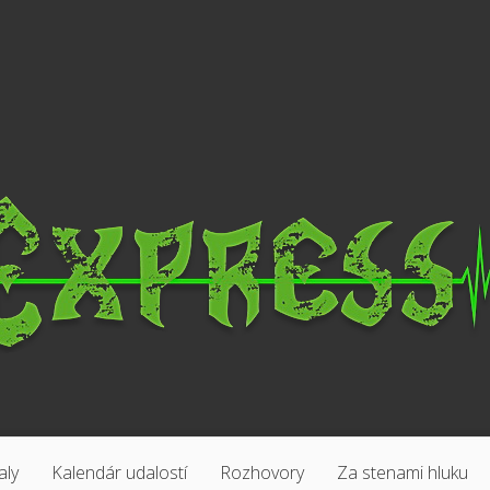
aly
Kalendár udalostí
Rozhovory
Za stenami hluku