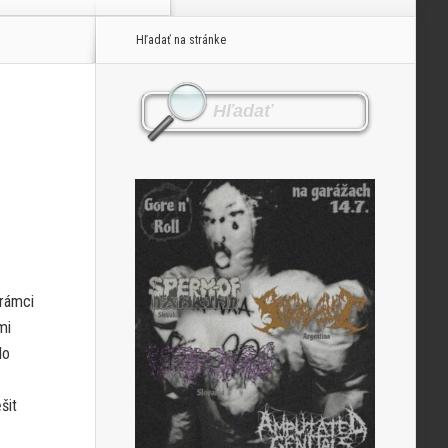
Hľadať na stránke
 rámci
mi
lo
šit