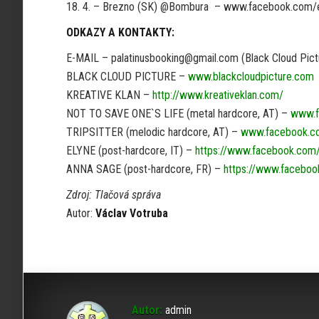
18. 4. – Brezno (SK) @Bombura – www.facebook.com
ODKAZY A KONTAKTY:
E-MAIL – palatinusbooking@gmail.com (Black Cloud Pict
BLACK CLOUD PICTURE –
www.blackcloudpicture.com
KREATIVE KLAN –
http://www.kreativeklan.com/
NOT TO SAVE ONE`S LIFE (metal hardcore, AT) –
www.f
TRIPSITTER (melodic hardcore, AT) –
www.facebook.co
ELYNE (post-hardcore, IT) –
https://www.facebook.com
ANNA SAGE (post-hardcore, FR) –
https://www.facebo
Zdroj: Tlačová správa
Autor:
Václav Votruba
Autor:
admin