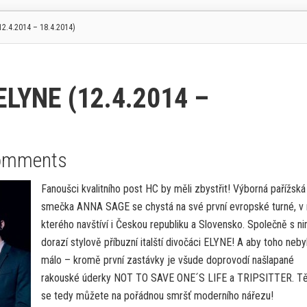
2.4.2014 – 18.4.2014)
ELYNE (12.4.2014 –
omments
Fanoušci kvalitního post HC by měli zbystřit! Výborná pařížská
smečka ANNA SAGE se chystá na své první evropské turné, v
kterého navštíví i Českou republiku a Slovensko. Společně s ni
dorazí stylově příbuzní italští divočáci ELYNE! A aby toho neby
málo – kromě první zastávky je všude doprovodí našlapané
rakouské úderky NOT TO SAVE ONE´S LIFE a TRIPSITTER. Tě
se tedy můžete na pořádnou smršť moderního nářezu!