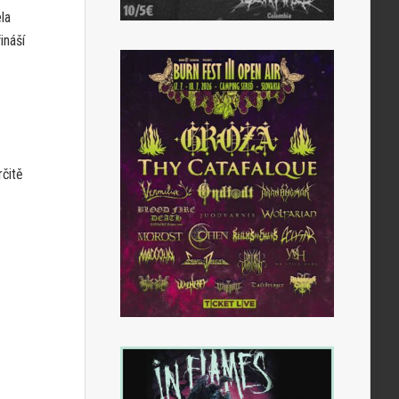
la
ináší
rčitě