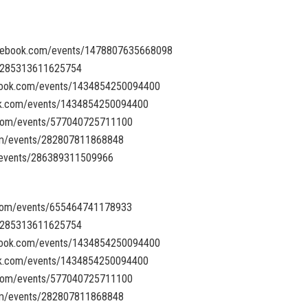
facebook.com/events/1478807635668098
s/285313611625754
ebook.com/events/1434854250094400
ok.com/events/1434854250094400
k.com/events/577040725711100
com/events/282807811868848
/events/286389311509966
k.com/events/655464741178933
s/285313611625754
ebook.com/events/1434854250094400
ok.com/events/1434854250094400
k.com/events/577040725711100
com/events/282807811868848