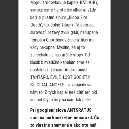
Mojou srdcovkou je kapela BATHORY,
samozrejme tie staršie albumy, vždy
keď si pustím album „Blood Fire
Death“, tak úplne šaliem. Tá energia,
surovosť, rezavý zvuk gitár, našlapané
tempá a Quorthonov šialený hlas ma
vždy nakopne. Myslím, že aj to
zanechalo na nás určité stopy. Od
klasík k mladším kapelám sme sa
dostali tak, že nám Andrej pustil
TANTARU, EVILE, LOST SOCIETY,
SUICIDAL ANGELS… a zapáčilo sa
nám to. Z tých kapiel tiež cítiť ten old
school štýl, ktorý sa nám tak páči!
Pri googlení slova ANTSRATUS
som na nič konkrétne nenarazil. Čo
to vlastne znamená a ako ste naň