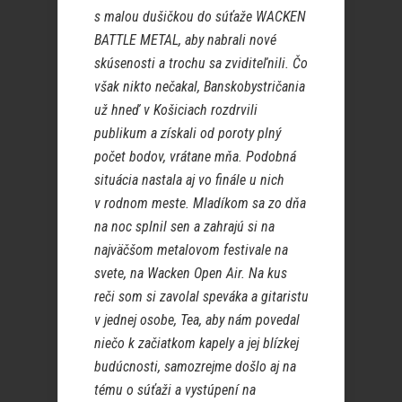
s malou dušičkou do súťaže WACKEN
BATTLE METAL, aby nabrali nové
skúsenosti a trochu sa zviditeľnili. Čo
však nikto nečakal, Banskobystričania
už hneď v Košiciach rozdrvili
publikum a získali od poroty plný
počet bodov, vrátane mňa. Podobná
situácia nastala aj vo finále u nich
v rodnom meste. Mladíkom sa zo dňa
na noc splnil sen a zahrajú si na
najväčšom metalovom festivale na
svete, na Wacken Open Air. Na kus
reči som si zavolal speváka a gitaristu
v jednej osobe, Tea, aby nám povedal
niečo k začiatkom kapely a jej blízkej
budúcnosti, samozrejme došlo aj na
tému o súťaži a vystúpení na