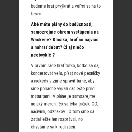
budeme hrať prvýkrát a veľmi sa na to
teším.
Aké máte plány do budúcnosti,
samozrejme okrem vystúpenia na
Wackene? Klasika, hrať čo najviac
a nahrať debut? Či aj niečo
neobvyklé ?
V prvom rade hrať toľko, koľko sa dá,
koncertovať veľa, písať nové pesničky
a niekedy v zime spraviť turné, aby
sme poriadne využili čas ešte pred
maturitami! V pláne je samozrejme
nejaký merch., čo sa týka tričiek, CD,
nášiviek, odznakov… O tom sme sa
zatiaľ ešte len rozprávali, no
chystáme sa k realizácii.