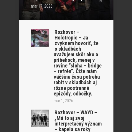
mar 17, 2026
Rozhovor –
Holotropic – Ja
zvyknem hovoriť, že
o skladbách
uvažujem skôr ako o
príbehoch, menej v
rovine “sloha – bridge
– refrén”. Čiže mám
väčšinu času potrebu
robit v skladbách aj
rôzne postranné
epizódy, odbočky.
mar 1, 2026
Rozhovor – WAYD –
„Má to aj svoj
interpretačný význam
– kapela sa roky