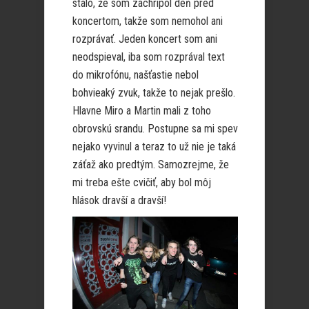
stalo, že som zachrípol deň pred
koncertom, takže som nemohol ani
rozprávať. Jeden koncert som ani
neodspieval, iba som rozprával text
do mikrofónu, našťastie nebol
bohvieaký zvuk, takže to nejak prešlo.
Hlavne Miro a Martin mali z toho
obrovskú srandu. Postupne sa mi spev
nejako vyvinul a teraz to už nie je taká
záťaž ako predtým. Samozrejme, že
mi treba ešte cvičiť, aby bol môj
hlások dravší a dravší!