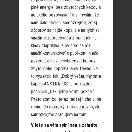
plné energie, bez zbytočných kecov a
nejakého pózovania! To si myslím, že
nám dalo navrch, samozrejme, že aj
záporov sa nájde kopa, ale na tých sa
snažíme zapracovať a zmeniť ich na
klady. Napríklad ja by som sa mal
naučiť komunikovať s publikom, niečo
povedať a hlavne vyhecovať ho bez
zbytočného nepreháňania. Dávnejšie
to vyzeralo tak: „Dobrý večer, my sme
kapela ANSTRATUS“ a po každej
pesničke „Ďakujeme veľmi pekne.“
Preto som bol teraz radšej ticho a iba
robím, čo mám, kým to neupravím, ale
samozrejme pracujem na tom.
V lete sa vám splní sen a zahráte