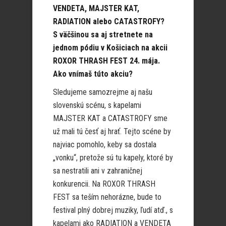
VENDETA, MAJSTER KAT,
RADIATION alebo CATASTROFY?
S väčšinou sa aj stretnete na
jednom pódiu v Košiciach na akcii
ROXOR THRASH FEST 24. mája.
Ako vnímaš túto akciu?
Sledujeme samozrejme aj našu
slovenskú scénu, s kapelami
MAJSTER KAT a CATASTROFY sme
už mali tú česť aj hrať. Tejto scéne by
najviac pomohlo, keby sa dostala
„vonku“, pretože sú tu kapely, ktoré by
sa nestratili ani v zahraničnej
konkurencii. Na ROXOR THRASH
FEST sa teším nehorázne, bude to
festival plný dobrej muziky, ľudí atď., s
kapelami ako RADIATION a VENDETA