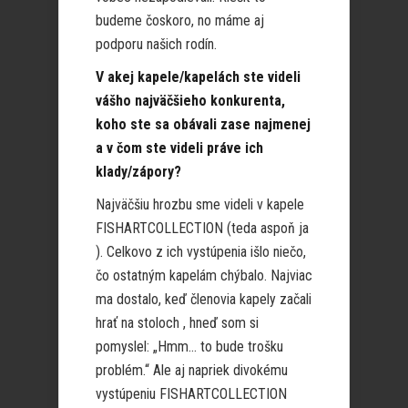
budeme čoskoro, no máme aj
podporu našich rodín.
V akej kapele/kapelách ste videli
vášho najväčšieho konkurenta,
koho ste sa obávali zase najmenej
a v čom ste videli práve ich
klady/zápory?
Najväčšiu hrozbu sme videli v kapele
FISHARTCOLLECTION (teda aspoň ja
). Celkovo z ich vystúpenia išlo niečo,
čo ostatným kapelám chýbalo. Najviac
ma dostalo, keď členovia kapely začali
hrať na stoloch , hneď som si
pomyslel: „Hmm… to bude trošku
problém.“ Ale aj napriek divokému
vystúpeniu FISHARTCOLLECTION