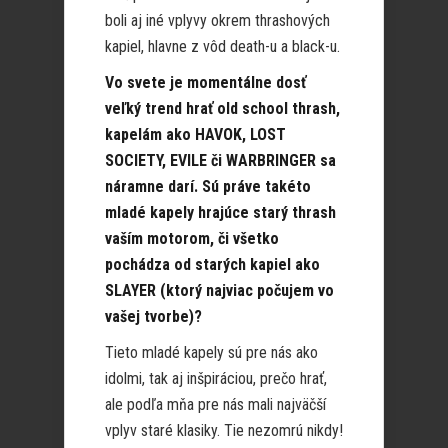
boli aj iné vplyvy okrem thrashových
kapiel, hlavne z vôd death-u a black-u.
Vo svete je momentálne dosť
veľký trend hrať old school thrash,
kapelám ako HAVOK, LOST
SOCIETY, EVILE či WARBRINGER sa
náramne darí. Sú práve takéto
mladé kapely hrajúce starý thrash
vaším motorom, či všetko
pochádza od starých kapiel ako
SLAYER (ktorý najviac počujem vo
vašej tvorbe)?
Tieto mladé kapely sú pre nás ako
idolmi, tak aj inšpiráciou, prečo hrať,
ale podľa mňa pre nás mali najväčší
vplyv staré klasiky. Tie nezomrú nikdy!