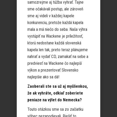
samozrejme aj túžba vyhrať. Tajne
sme očakávali postup, ale zároveň
sme aj videli v každej kapele
konkurenciu, pretože každá kapela
mala a má niečo do seba. Naša výhra
vystúpiť na Wackene je príležitosť,
ktorú nedostane každá slovenská
kapela len tak, preto teraz plánujeme
nahrať a vydať CD, zamakať na sebe a
predviesť na Wackene čo najlepší
výkon a prezentovať Slovensko
najlepšie ako sa dá!
Zaoberali ste sa už aj myšlienkou,
že ak vyhráte, odkiaľ zoberiete
peniaze na výlet do Nemecka?
Touto otázkou sme sa zo začiatku
vôbec nezapodievali. Riešiť to