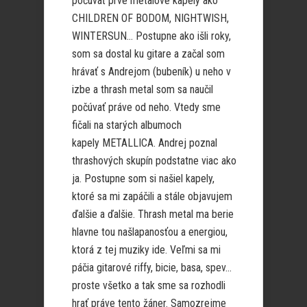
počúvať prvé metalové kapely ako
CHILDREN OF BODOM, NIGHTWISH,
WINTERSUN… Postupne ako išli roky,
som sa dostal ku gitare a začal som
hrávať s Andrejom (bubeník) u neho v
izbe a thrash metal som sa naučil
počúvať práve od neho. Vtedy sme
fičali na starých albumoch
kapely METALLICA. Andrej poznal
thrashových skupín podstatne viac ako
ja. Postupne som si našiel kapely,
ktoré sa mi zapáčili a stále objavujem
ďalšie a ďalšie. Thrash metal ma berie
hlavne tou našlapanosťou a energiou,
ktorá z tej muziky ide. Veľmi sa mi
páčia gitarové riffy, bicie, basa, spev…
proste všetko a tak sme sa rozhodli
hrať práve tento žáner. Samozrejme