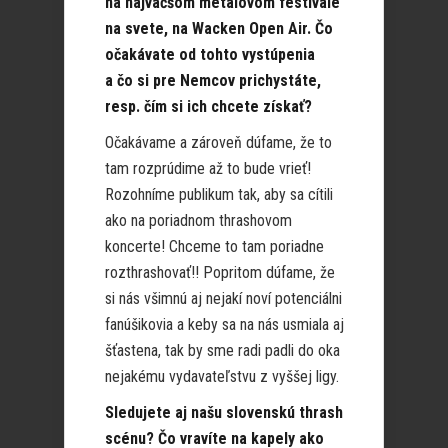
na najväčšom metalovom festivale
na svete, na Wacken Open Air. Čo
očakávate od tohto vystúpenia
a čo si pre Nemcov prichystáte,
resp. čím si ich chcete získať?
Očakávame a zároveň dúfame, že to
tam rozprúdime až to bude vrieť!
Rozohníme publikum tak, aby sa cítili
ako na poriadnom thrashovom
koncerte! Chceme to tam poriadne
rozthrashovať!! Popritom dúfame, že
si nás všimnú aj nejakí noví potenciálni
fanúšikovia a keby sa na nás usmiala aj
šťastena, tak by sme radi padli do oka
nejakému vydavateľstvu z vyššej ligy.
Sledujete aj našu slovenskú thrash
scénu? Čo vravíte na kapely ako