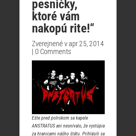
pesničky,
ktoré vám
nakopú rite!“
Zverejnené v apr 25, 2014
|
0 Comments
Ešte pred polrokom sa kapele
ANSTRATUS ani nesnívalo, že vystúpia
za hranicami nášho štátu. Prihlásili sa