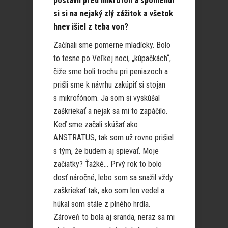
postavil pred mikrofón a spomenul
si si na nejaký zlý zážitok a všetok
hnev išiel z teba von?
Začínali sme pomerne mladícky. Bolo
to tesne po Veľkej noci, „kúpačkách“,
čiže sme boli trochu pri peniazoch a
prišli sme k návrhu zakúpiť si stojan
s mikrofónom. Ja som si vyskúšal
zaškriekať a nejak sa mi to zapáčilo.
Keď sme začali skúšať ako
ANSTRATUS, tak som už rovno prišiel
s tým, že budem aj spievať. Moje
začiatky? Ťažké… Prvý rok to bolo
dosť náročné, lebo som sa snažil vždy
zaškriekať tak, ako som len vedel a
húkal som stále z plného hrdla.
Zároveň to bola aj sranda, neraz sa mi