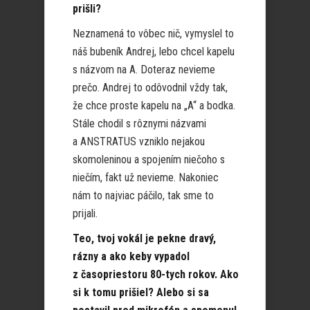
prišli?
Neznamená to vôbec nič, vymyslel to
náš bubeník Andrej, lebo chcel kapelu
s názvom na A. Doteraz nevieme
prečo. Andrej to odôvodnil vždy tak,
že chce proste kapelu na „A“ a bodka.
Stále chodil s rôznymi názvami
a ANSTRATUS vzniklo nejakou
skomoleninou a spojením niečoho s
niečím, fakt už nevieme. Nakoniec
nám to najviac páčilo, tak sme to
prijali.
Teo, tvoj vokál je pekne dravý,
rázny a ako keby vypadol
z časopriestoru 80-tych rokov. Ako
si k tomu prišiel? Alebo si sa