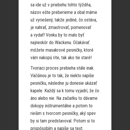
sa ide už v priebehu tohto týždňa,
názov ešte preberieme a obal máme
už vyriešený, takže jediné, čo ostáva,
je nahrať, zmastrovať, pomenovať
a vydať! Vonku by to malo byť
najneskôr do Wackenu. Očakávať
môžete masakrové pesničky, ktoré
vám nakopú rite, tak ako tie staré!
Tvoriaci proces prebieha stále inak.
Väčšinou je to tak, že niekto napíše
pesničku, následne ju donesie ukázať
kapele. Každý sa k tomu vyjadrí, že čo
áno alebo nie. Na začiatku to dávame
dokopy inštrumentálne a potom to
riešim s tvorcom pesničky, aký spev
by si tam predstavoval. Potom si to
prispôsobím a napíše sa text.