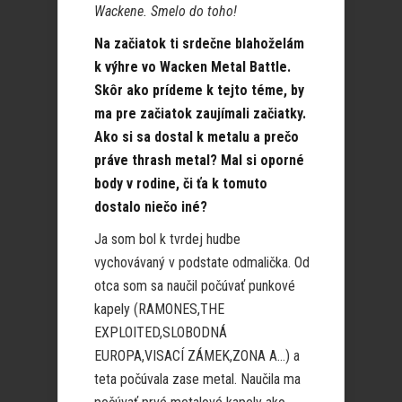
Wackene. Smelo do toho!
Na začiatok ti srdečne blahoželám
k výhre vo Wacken Metal Battle.
Skôr ako prídeme k tejto téme, by
ma pre začiatok zaujímali začiatky.
Ako si sa dostal k metalu a prečo
práve thrash metal? Mal si oporné
body v rodine, či ťa k tomuto
dostalo niečo iné?
Ja som bol k tvrdej hudbe
vychovávaný v podstate odmalička. Od
otca som sa naučil počúvať punkové
kapely (RAMONES,THE
EXPLOITED,SLOBODNÁ
EUROPA,VISACÍ ZÁMEK,ZONA A…) a
teta počúvala zase metal. Naučila ma