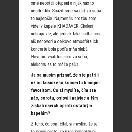
sme neostali otupení a nijak nás to
neodradilo. Snažili sme sa dať zo seba
to najlepšie. Najmenšiu hrozbu som
videl v kapele KHADAVER. Chalani
nehrajú zle, ale jednak taká hudba mne
nič nehovorí a celkovo atmosféra ich
koncertu bola podľa mňa slabá.
Hovorím však len sám za seba,
niekomu sa to môže páčiť.
Ja sa musím priznať, že ste patrili
už od košického koncertu k mojim
favoritom. Čo si myslíte, čím ste
nás, porotu, oslovili najviac a tým
získali navrch oproti ostatným
kapelám?
Z toho, čo som čítal, si myslím, že je
to práve preto, že naše koncerty sú