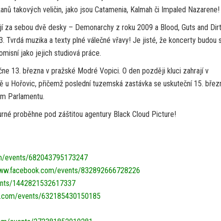
anů takových veličin, jako jsou Catamenia, Kalmah či Impaled Nazarene!
jí za sebou dvě desky – Demonarchy z roku 2009 a Blood, Guts and Dirt
. Tvrdá muzika a texty plné válečné vřavy! Je jisté, že koncerty budou 
misní jako jejich studiová práce.
ne 13. března v pražské Modré Vopici. O den později kluci zahrají v
 u Hořovic, přičemž poslední tuzemská zastávka se uskuteční 15. břez
m Parlamentu.
Turné proběhne pod záštitou agentury Black Cloud Picture!
m/events/682043795173247
ww.facebook.com/events/832892666728226
nts/1442821532617337
.com/events/632185430150185