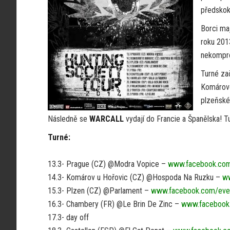
předskok
Borci ma
roku 2013
nekompro
Turné zač
Komárově
plzeňské
Následně se
WARCALL
vydají do Francie a Španělska! 
Turné:
13.3- Prague (CZ) @Modra Vopice –
www.facebook.co
14.3- Komárov u Hořovic (CZ) @Hospoda Na Ruzku –
w
15.3- Plzen (CZ) @Parlament –
www.facebook.com/eve
16.3- Chambery (FR) @Le Brin De Zinc –
www.facebook
17.3- day off