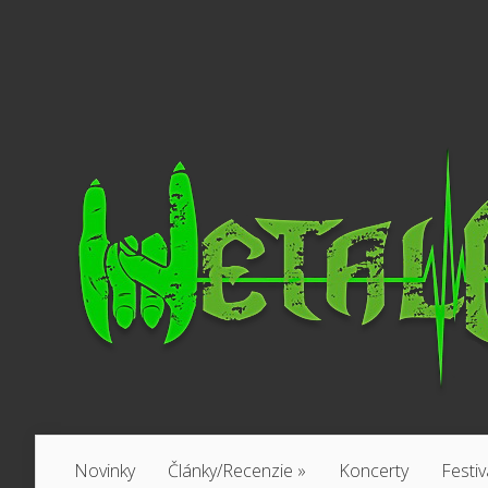
Novinky
Články/Recenzie
»
Koncerty
Festiv