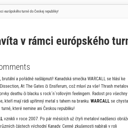
ci európského turné do Českej republiky!
íta v rámci európského tur
Comments
í, brutální a pořádně našlápnutí! Kanadská smečka WARCALL se hlásí ke
Dissection, At The Gates či Ensiferum, což mluví za vše! Thrash metalo
prvky deathu či blacku s rock´n´rollovým feelingem. Radost pro všechny
e, kteří mají rádi upřímný metal s tahem na branku.
WARCALL
se chysta
 turné, které nemine ani Českou republiku!
LL
vznikli v roce 2007. Po pár měsících už čtyři metaloví nadšenci obráže
různých částech východní Kanady. Cenné zkušenosti nabírali v roli