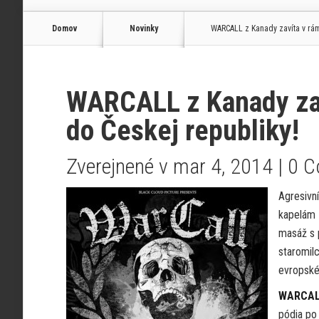
Domov
Novinky
WARCALL z Kanady zavíta v rám
WARCALL z Kanady zav
do Českej republiky!
Zverejnené v mar 4, 2014 |
0 
Agresivn
kapelám 
masáž s 
staromilc
evropské
WARCA
pódia po 