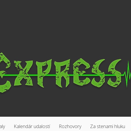
aly
Kalendár udalostí
Rozhovory
Za stenami hluku