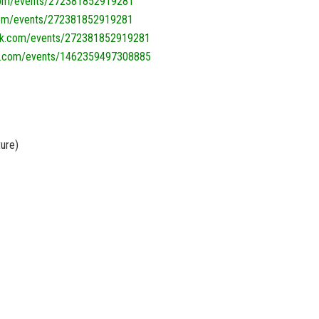
om/events/272381852919281
om/events/272381852919281
k.com/events/272381852919281
.com/events/1462359497308885
ure)