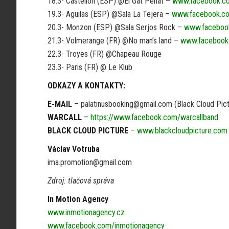
18.3- Castellon (ESP) @El Gat Penat –
www.facebook.c
19.3- Aguilas (ESP) @Sala La Tejera –
www.facebook.c
20.3- Monzon (ESP) @Sala Serjos Rock –
www.faceboo
21.3- Volmerange (FR) @No man’s land –
www.facebook
22.3- Troyes (FR) @Chapeau Rouge
23.3- Paris (FR) @ Le Klub
ODKAZY A KONTAKTY:
E-MAIL
– palatinusbooking@gmail.com (Black Cloud Pict
WARCALL
–
https://www.facebook.com/warcallband
BLACK CLOUD PICTURE
–
www.blackcloudpicture.com
Václav Votruba
ima.promotion@gmail.com
Zdroj: tlačová správa
In Motion Agency
www.inmotionagency.cz
www.facebook.com/inmotionagency