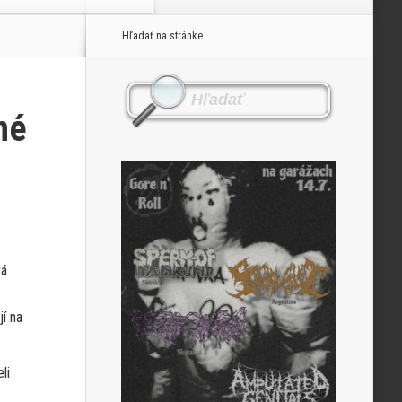
Hľadať na stránke
né
vá
jí na
li