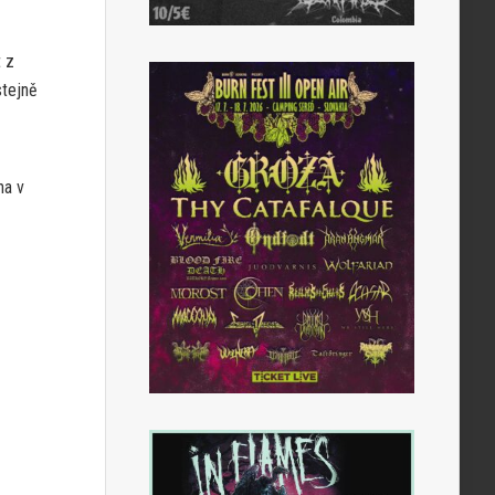
 z
stejně
na v