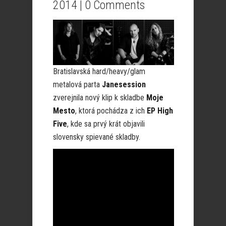
2014 |
0 Comments
Bratislavská hard/heavy/glam
metalová parta
Janesession
zverejnila nový klip k skladbe
Moje
Mesto
, ktorá pochádza z ich
EP High
Five
, kde sa prvý krát objavili
slovensky spievané skladby.