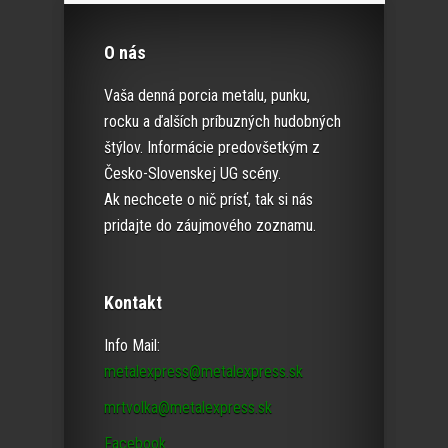
O nás
Vaša denná porcia metalu, punku,
rocku a ďalších príbuzných hudobných
štýlov. Informácie predovšetkým z
Česko-Slovenskej UG scény.
Ak nechcete o nič prísť, tak si nás
pridajte do záujmového zoznamu.
Kontakt
Info Mail:
metalexpress@metalexpress.sk
mrtvolka@metalexpress.sk
Facebook