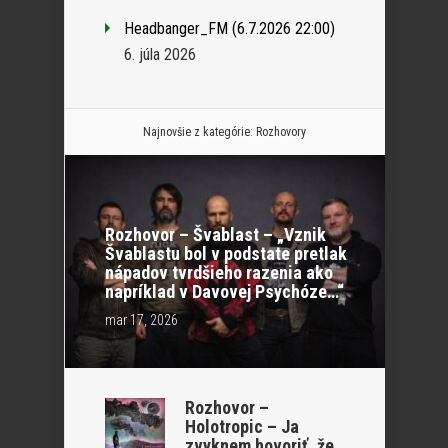
Headbanger_FM (6.7.2026 22:00)
6. júla 2026
Najnovšie z kategórie:
Rozhovory
Rozhovor – Švablast – „Vznik
Švablastu bol v podstate pretlak
nápadov tvrdšieho razenia ako
napríklad v Davovej Psychóze…“
mar 17, 2026
Rozhovor –
Holotropic – Ja
zvyknem hovoriť, že