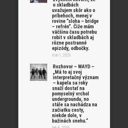
o skladbách
uvažujem skôr ako o
príbehoch, menej v
rovine “sloha – bridge
– refrén”. Čiže mám
väčšinu času potrebu
robit v skladbách aj
rôzne postranné
epizódy, odbočky.
mar 1, 2026
Rozhovor – WAYD –
„Má to aj svoj
interpretačný význam
– kapela sa roky
snaží dostať na
pomyselný vrchol
undergroundu, no
stále sa nachádza na
začiatku cesty,
niekde dole, v
bažinách snehu.“
feb 8, 2026