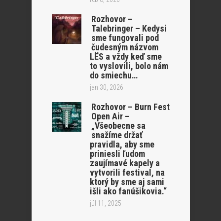
Rozhovor –
Talebringer – Kedysi
sme fungovali pod
čudesným názvom
LËS a vždy keď sme
to vyslovili, bolo nám
do smiechu…
jan 30, 2026
Rozhovor – Burn Fest
Open Air –
„Všeobecne sa
snažíme držať
pravidla, aby sme
priniesli ľudom
zaujímavé kapely a
vytvorili festival, na
ktorý by sme aj sami
išli ako fanúšikovia.“
júl 11, 2025