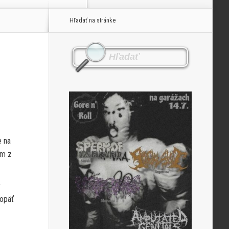
Hľadať na stránke
e na
om z
y
 opäť