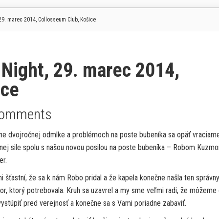
29. marec 2014, Collosseum Club, Košice
Night, 29. marec 2014,
ice
Comments
žne dvojročnej odmlke a problémoch na poste bubeníka sa opäť vraciam
lnej sile spolu s našou novou posilou na poste bubeníka – Robom Kuzm
er.
 šťastní, že sa k nám Robo pridal a že kapela konečne našla ten správn
or, ktorý potrebovala. Kruh sa uzavrel a my sme veľmi radi, že môžeme
ystúpiť pred verejnosť a konečne sa s Vami poriadne zabaviť.