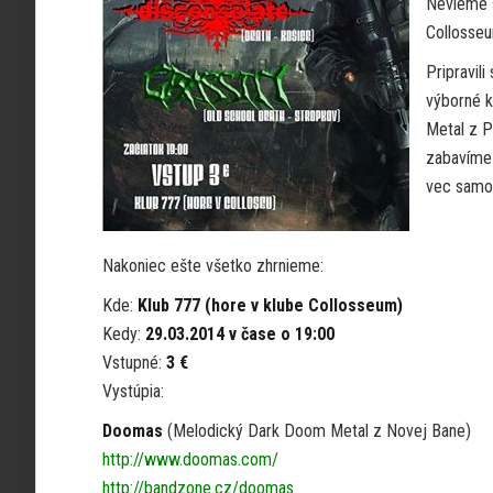
Nevieme s
Collosseu
Pripravil
výborné 
Metal z P
zabavíme 
vec samoz
Nakoniec ešte všetko zhrnieme:
Kde:
Klub 777 (hore v klube Collosseum)
Kedy:
29.03.2014 v čase o 19:00
Vstupné:
3 €
Vystúpia:
Doomas
(Melodický Dark Doom Metal z Novej Bane)
http://www.doomas.com/
http://bandzone.cz/doomas