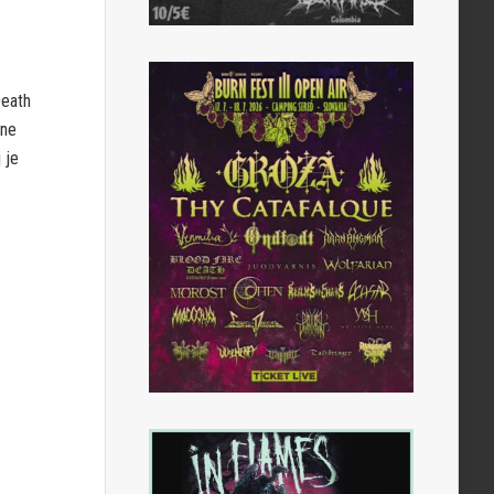
Death
dne
 je