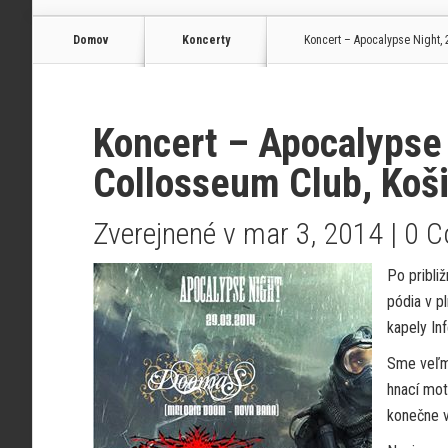
Domov
Koncerty
Koncert – Apocalypse Night, 
Koncert – Apocalypse 
Collosseum Club, Koš
Zverejnené v mar 3, 2014 |
0 
Po pribli
pódia v p
kapely Inf
Sme veľmi
hnací mot
konečne v