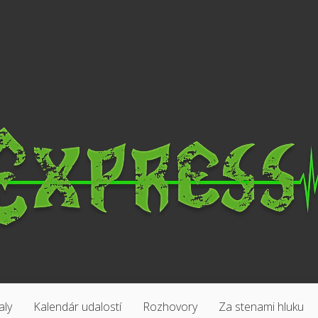
aly
Kalendár udalostí
Rozhovory
Za stenami hluku