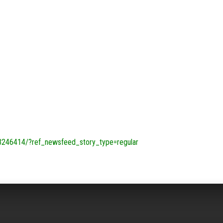
246414/?ref_newsfeed_story_type=regular