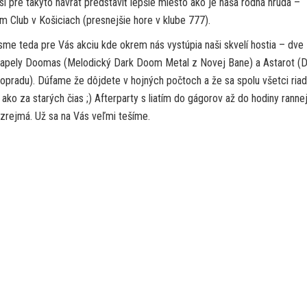
i pre takýto návrat predstaviť lepšie miesto ako je naša rodná hruda –
m Club v Košiciach (presnejšie hore v klube 777).
i sme teda pre Vás akciu kde okrem nás vystúpia naši skvelí hostia – dve
kapely Doomas (Melodický Dark Doom Metal z Novej Bane) a Astarot (
opradu). Dúfame že dôjdete v hojných počtoch a že sa spolu všetci ria
ako za starých čias ;) Afterparty s liatím do gágorov až do hodiny rannej
rejmá. Už sa na Vás veľmi tešíme.