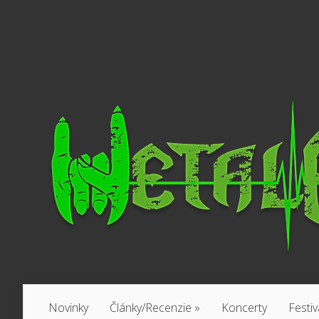
Novinky
Články/Recenzie
»
Koncerty
Festiv