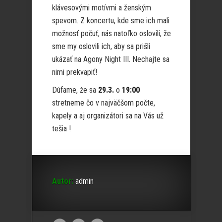
klávesovými motívmi a ženským
spevom. Z koncertu, kde sme ich mali
možnosť počuť, nás natoľko oslovili, že
sme my oslovili ich, aby sa prišli
ukázať na Agony Night III. Nechajte sa
nimi prekvapiť!
Dúfame, že sa
29.3.
o
19:00
stretneme čo v najväčšom počte,
kapely a aj organizátori sa na Vás už
tešia !
Autor:
admin