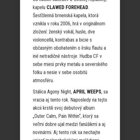
kapelu
CLAWED FOREHEAD
.
Šesťčlenná brnenská kapela, ktorá
vznikla v roku 2006, hrá v originálnom
zložení: ženský vokál, husle, dve
violoncellá, kontrabas a bicie s
občasným obohatením o írsku flautu a
iné netradičné nástroje. Hudba CF v
sebe miesi prvky metalu a severského
folku a nesie v sebe osobitú
atmosféru.
Stálica Agony Night,
APRIL WEEPS
, sa
vracia aj tento rok. Naposledy na tejto
akcii krstili svoj debutový album
„Outer Calm, Pain Within“, ktorý sa
veľmi dobre ujal medzi fanúšikmi a aj
novinármi. Aj tento rok sa nechajte