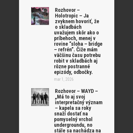
Rozhovor –
Holotropic – Ja
zvyknem hovoriť, že
o skladbách
uvažujem skôr ako o
príbehoch, menej v
rovine “sloha – bridge
– refrén”. Čiže mám
väčšinu času potrebu
robit v skladbách aj
rôzne postranné
epizódy, odbočky.
mar 1, 2026
Rozhovor – WAYD –
„Má to aj svoj
interpretačný význam
– kapela sa roky
snaží dostať na
pomyselný vrchol
undergroundu, no
stále sa nachádza na