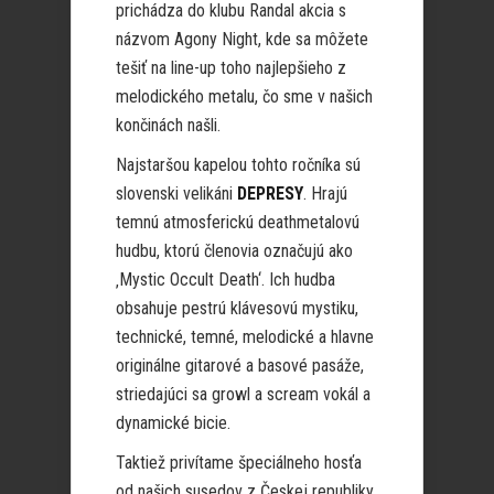
prichádza do klubu Randal akcia s
názvom Agony Night, kde sa môžete
tešiť na line-up toho najlepšieho z
melodického metalu, čo sme v našich
končinách našli.
Najstaršou kapelou tohto ročníka sú
slovenski velikáni
DEPRESY
. Hrajú
temnú atmosferickú deathmetalovú
hudbu, ktorú členovia označujú ako
‚Mystic Occult Death‘. Ich hudba
obsahuje pestrú klávesovú mystiku,
technické, temné, melodické a hlavne
originálne gitarové a basové pasáže,
striedajúci sa growl a scream vokál a
dynamické bicie.
Taktiež privítame špeciálneho hosťa
od našich susedov z Českej republiky,