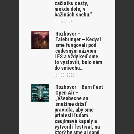
začiatku cesty,
niekde dole, v
bažinách snehu.“
feb 8, 2026
Rozhovor –
Talebringer – Kedysi
sme fungovali pod
čudesným názvom
LËS a vždy keď sme
to vyslovili, bolo nám
do smiechu…
jan 30, 2026
Rozhovor – Burn Fest
Open Air –
„Všeobecne sa
snažíme držať
pravidla, aby sme
priniesli ľudom
zaujímavé kapely a
vytvorili festival, na
ktorý by sme aj sami