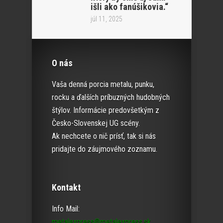
išli ako fanúšikovia.“
júl 11, 2025
O nás
Vaša denná porcia metalu, punku,
rocku a ďalších príbuzných hudobných
štýlov. Informácie predovšetkým z
Česko-Slovenskej UG scény.
Ak nechcete o nič prísť, tak si nás
pridajte do záujmového zoznamu.
Kontakt
Info Mail:
metalexpress@metalexpress.sk