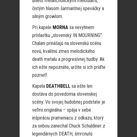
uniesť melancholickými melódiami,
čistým hlasom šarmantnej speváčky a
silným growlom.
Pri kapele
MORNA
sa nevyhnem
prívlastku „slovenský IN MOURNING“.
Chalani prinášajú na slovenskú scénu
novú, kvalitnú zmes melodického
death metalu a progresívnej hudby. Ak
ich ešte nepoznáte, určite si ich príďte
pozrieť!
Kapela
DEATHBELL
sa ešte len
dostáva do povedomia slovenskej
scény. Vo svojej hudobnej podstate je
veľmi originálna – spája v sebe
inšpiráciu prameniacu z odkazu, ktorý
za sebou zanechal Chuck Schuldiner z
legendárnych DEATH, šmrcnutú