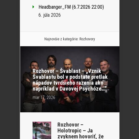
Headbanger_FM (6.7.2026 22:00)
6. júla 2026
Najnovšie z kategórie:
Rozhovory
Rozhovor – Švablast – „Vznik
Švablastu bol v podstate pretlak
nápadov tvrdšieho razenia ako
napríklad v Davovej Psychóze…“
mar 17, 2026
Rozhovor –
Holotropic – Ja
zvyknem hovoriť, že