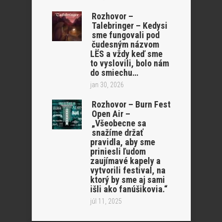
Rozhovor –
Talebringer – Kedysi
sme fungovali pod
čudesným názvom
LËS a vždy keď sme
to vyslovili, bolo nám
do smiechu…
jan 30, 2026
Rozhovor – Burn Fest
Open Air –
„Všeobecne sa
snažíme držať
pravidla, aby sme
priniesli ľudom
zaujímavé kapely a
vytvorili festival, na
ktorý by sme aj sami
išli ako fanúšikovia.“
júl 11, 2025