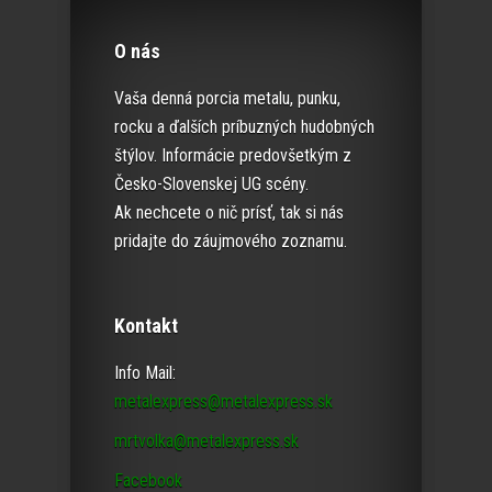
O nás
Vaša denná porcia metalu, punku,
rocku a ďalších príbuzných hudobných
štýlov. Informácie predovšetkým z
Česko-Slovenskej UG scény.
Ak nechcete o nič prísť, tak si nás
pridajte do záujmového zoznamu.
Kontakt
Info Mail:
metalexpress@metalexpress.sk
mrtvolka@metalexpress.sk
Facebook