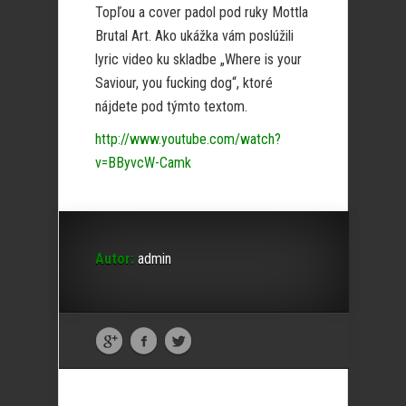
Topľou a cover padol pod ruky Mottla
Brutal Art. Ako ukážka vám poslúžili
lyric video ku skladbe „Where is your
Saviour, you fucking dog“, ktoré
nájdete pod týmto textom.
http://www.youtube.com/watch?
v=BByvcW-Camk
Autor:
admin