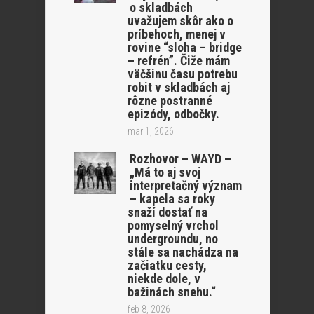
o skladbách
uvažujem skôr ako o
príbehoch, menej v
rovine “sloha – bridge
– refrén”. Čiže mám
väčšinu času potrebu
robit v skladbách aj
rôzne postranné
epizódy, odbočky.
mar 1, 2026
Rozhovor – WAYD –
„Má to aj svoj
interpretačný význam
– kapela sa roky
snaží dostať na
pomyselný vrchol
undergroundu, no
stále sa nachádza na
začiatku cesty,
niekde dole, v
bažinách snehu.“
feb 8, 2026