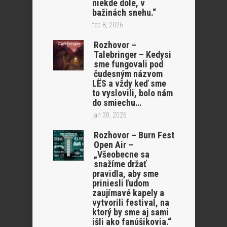
niekde dole, v
bažinách snehu.“
feb 8, 2026
Rozhovor –
Talebringer – Kedysi
sme fungovali pod
čudesným názvom
LËS a vždy keď sme
to vyslovili, bolo nám
do smiechu…
jan 30, 2026
Rozhovor – Burn Fest
Open Air –
„Všeobecne sa
snažíme držať
pravidla, aby sme
priniesli ľudom
zaujímavé kapely a
vytvorili festival, na
ktorý by sme aj sami
išli ako fanúšikovia.“