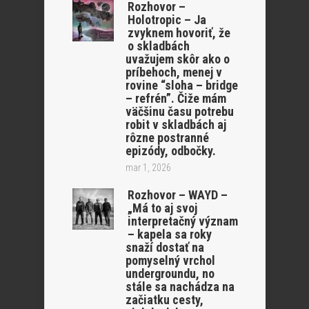
Rozhovor –
Holotropic – Ja
zvyknem hovoriť, že
o skladbách
uvažujem skôr ako o
príbehoch, menej v
rovine “sloha – bridge
– refrén”. Čiže mám
väčšinu času potrebu
robit v skladbách aj
rôzne postranné
epizódy, odbočky.
mar 1, 2026
Rozhovor – WAYD –
„Má to aj svoj
interpretačný význam
– kapela sa roky
snaží dostať na
pomyselný vrchol
undergroundu, no
stále sa nachádza na
začiatku cesty,