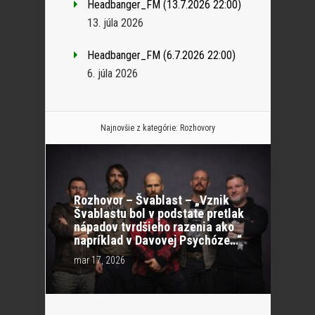
Headbanger_FM (13.7.2026 22:00)
13. júla 2026
Headbanger_FM (6.7.2026 22:00)
6. júla 2026
Najnovšie z kategórie:
Rozhovory
Rozhovor – Švablast – „Vznik
Švablastu bol v podstate pretlak
nápadov tvrdšieho razenia ako
napríklad v Davovej Psychóze…“
mar 17, 2026