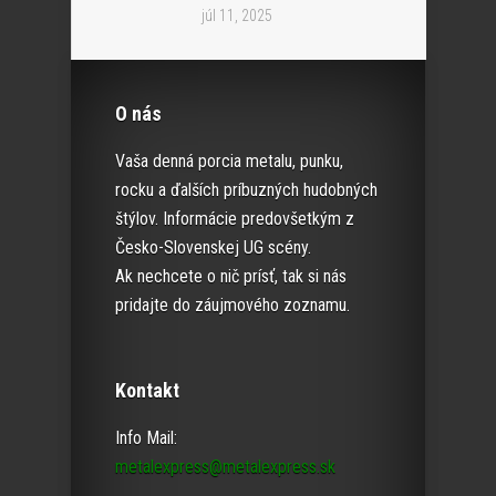
júl 11, 2025
O nás
Vaša denná porcia metalu, punku,
rocku a ďalších príbuzných hudobných
štýlov. Informácie predovšetkým z
Česko-Slovenskej UG scény.
Ak nechcete o nič prísť, tak si nás
pridajte do záujmového zoznamu.
Kontakt
Info Mail:
metalexpress@metalexpress.sk