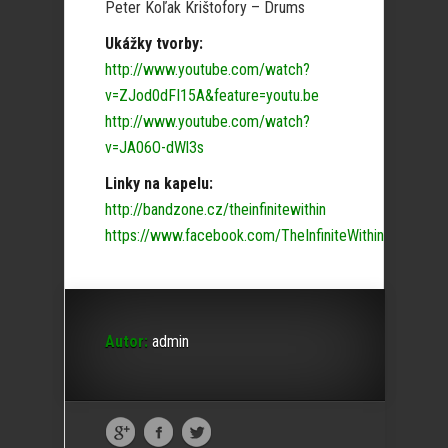
Peter Koľak Krištofory – Drums
Ukážky tvorby:
http://www.youtube.com/watch?
v=ZJod0dFI15A&feature=youtu.be
http://www.youtube.com/watch?
v=JA06O-dWl3s
Linky na kapelu:
http://bandzone.cz/theinfinitewithin
https://www.facebook.com/TheInfiniteWithin
Autor:
admin