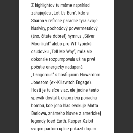
Z highlightov tu máme napríklad
zahajujúcu „Let Us Burn“, kde si
Sharon v refréne parádne týra svoje
hlasivky, pochodový powermetalový
(áno, čítate dobre!) hymnus „Silver
Moonlight“ alebo pre WT typickú
osudovku „Tell Me Why“, mňa ale
dokonale rozpumpovala už na prvé
počutie energicky nadupaná
„Dangerous“ s hosťujúcim Howardom
Jonesom (ex-Killswitch Engage).
Hostí je tu síce viac, ale jedine tento
spevák dostal k dispozíciu poriadnu
bombu, kde jeho hlas evokuje Matta
Barlowa, známeho hlavne z americkej
legendy Iced Earth. Rapper Xzibit
svojim partom úplne pokazil dojem