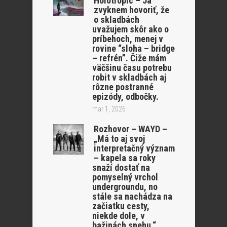
Holotropic – Ja
zvyknem hovoriť, že
o skladbách
uvažujem skôr ako o
príbehoch, menej v
rovine “sloha – bridge
– refrén”. Čiže mám
väčšinu času potrebu
robit v skladbách aj
rôzne postranné
epizódy, odbočky.
mar 1, 2026
Rozhovor – WAYD –
„Má to aj svoj
interpretačný význam
– kapela sa roky
snaží dostať na
pomyselný vrchol
undergroundu, no
stále sa nachádza na
začiatku cesty,
niekde dole, v
bažinách snehu.“