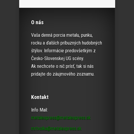
O nás
Vaša denná porcia metalu, punku,
rocku a ďalších príbuzných hudobných
štýlov. Informácie predovšetkým z
Česko-Slovenskej UG scény.
Ak nechcete o nič prísť, tak si nás
pridajte do záujmového zoznamu.
Kontakt
Info Mail:
metalexpress@metalexpress.sk
mrtvolka@metalexpress.sk