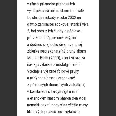
v rámci priameho prenosu ich
vystúpenia na holandskom festivale
Lowlands niekedy v roku 2002 na
dávno zaniknutej rockovej stanici Viva
2, bol som z ich hudby a pódiovej
prezentácie úplne unesený, no
a dodnes si aj uchovávam v mojej
zbierke neprekonateľný druhý album
Mother Earth (2000), ktorý si raz za
čas aj zvyknem z nostalgie pustiť.
Vtedajšie výrazné folkové prvky
a nádych tajomna (zachovaný
z pôvodných doomových začiatkov)
v kombinácii s tvrdými gitarami
a éterickým hlasom Sharon den Adel
nemohli nezafungovať na väčšie masy
hladových priaznivcov metalovej