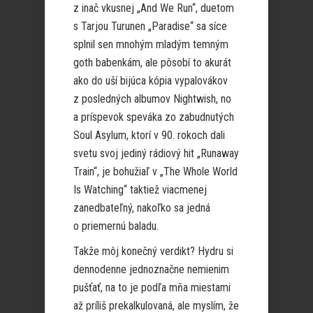
z inač vkusnej „And We Run“, duetom
s Tarjou Turunen „Paradise“ sa síce
splnil sen mnohým mladým temným
goth babenkám, ale pôsobí to akurát
ako do uší bijúca kópia vypalovákov
z posledných albumov Nightwish, no
a príspevok speváka zo zabudnutých
Soul Asylum, ktorí v 90. rokoch dali
svetu svoj jediný rádiový hit „Runaway
Train“, je bohužiaľ v „The Whole World
Is Watching“ taktiež viacmenej
zanedbateľný, nakoľko sa jedná
o priemernú baladu.
Takže môj konečný verdikt? Hydru si
dennodenne jednoznačne nemienim
pušťať, na to je podľa mňa miestami
až príliš prekalkulovaná, ale myslím, že