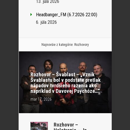
13. júla 2026
Headbanger_FM (6.7.2026 22:00)
6. júla 2026
Najnovšie z kategórie:
Rozhovory
Rozhovor – Švablast – „Vznik
Švablastu bol v podstate pretlak
nápadov tvrdšieho razenia ako
napríklad v Davovej Psychóze…“
mar 17, 2026
Rozhovor –