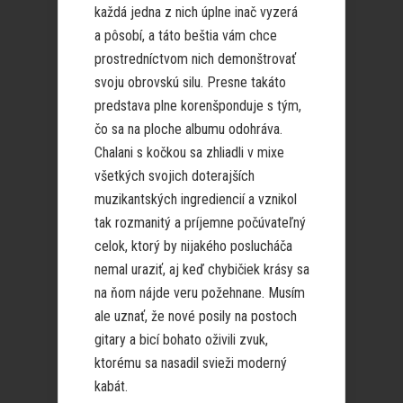
každá jedna z nich úplne inač vyzerá
a pôsobí, a táto beštia vám chce
prostredníctvom nich demonštrovať
svoju obrovskú silu. Presne takáto
predstava plne korenšponduje s tým,
čo sa na ploche albumu odohráva.
Chalani s kočkou sa zhliadli v mixe
všetkých svojich doterajších
muzikantských ingrediencií a vznikol
tak rozmanitý a príjemne počúvateľný
celok, ktorý by nijakého poslucháča
nemal uraziť, aj keď chybičiek krásy sa
na ňom nájde veru požehnane. Musím
ale uznať, že nové posily na postoch
gitary a bicí bohato oživili zvuk,
ktorému sa nasadil svieži moderný
kabát.