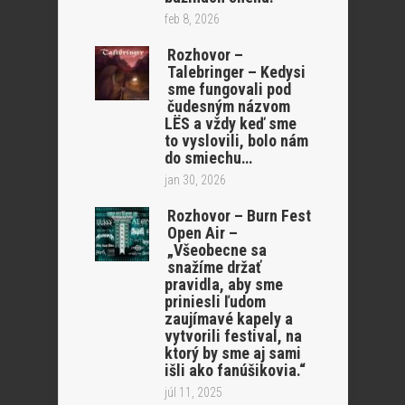
feb 8, 2026
Rozhovor –
Talebringer – Kedysi
sme fungovali pod
čudesným názvom
LËS a vždy keď sme
to vyslovili, bolo nám
do smiechu…
jan 30, 2026
Rozhovor – Burn Fest
Open Air –
„Všeobecne sa
snažíme držať
pravidla, aby sme
priniesli ľudom
zaujímavé kapely a
vytvorili festival, na
ktorý by sme aj sami
išli ako fanúšikovia.“
júl 11, 2025