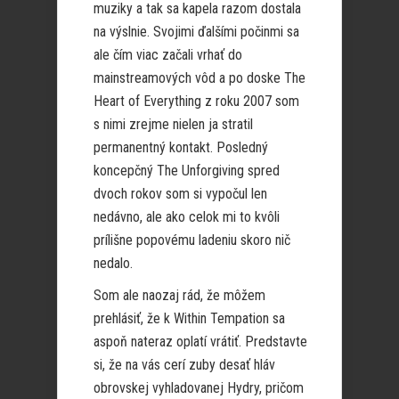
muziky a tak sa kapela razom dostala
na výslnie. Svojimi ďalšími počinmi sa
ale čím viac začali vrhať do
mainstreamových vôd a po doske The
Heart of Everything z roku 2007 som
s nimi zrejme nielen ja stratil
permanentný kontakt. Posledný
koncepčný The Unforgiving spred
dvoch rokov som si vypočul len
nedávno, ale ako celok mi to kvôli
prílišne popovému ladeniu skoro nič
nedalo.
Som ale naozaj rád, že môžem
prehlásiť, že k Within Tempation sa
aspoň nateraz oplatí vrátiť. Predstavte
si, že na vás cerí zuby desať hláv
obrovskej vyhladovanej Hydry, pričom