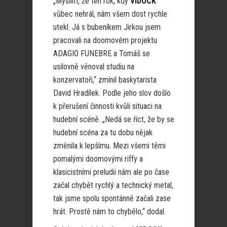
„Myslím, že ten rok, kdy
VIDOCK
vůbec nehrál, nám všem dost rychle
utekl. Já s bubeníkem Jirkou jsem
pracovali na doomovém projektu
ADAGIO FUNEBRE a Tomáš se
usilovně věnoval studiu na
konzervatoři,“ zmínil baskytarista
David Hradílek. Podle jeho slov došlo
k přerušení činnosti kvůli situaci na
hudební scéně. „Nedá se říct, že by se
hudební scéna za tu dobu nějak
změnila k lepšímu. Mezi všemi těmi
pomalými doomovými riffy a
klasicistními preludii nám ale po čase
začal chybět rychlý a technický metal,
tak jsme spolu spontánně začali zase
hrát. Prostě nám to chybělo,“ dodal.