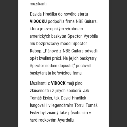
muzikanti.
Davida Hradílka do nového startu
VIDOCKU
podpořila firma NBE Guitars,
která je evropským výrobcem
amerických baskytar Spector. Vyrobila
mu bezpražcový model Spector
Rebop. „Pánové z NBE Guitars odvedli
opět kvalitní práci. Na jejich baskytary
Spector nedám dopustit,“ pochválil
baskytarista hořovickou firmu.
Muzikanti z
VIDOCK
mají plno
zkušeností i z jiných souborů. Jak
Tomáš Eisler, tak David Hradílek
fungovali i v legendárním Törru. Tomáš
Eisler byl známý také působením v
hard rockovém Ayerdallu.