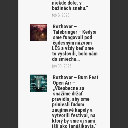
niekde dole, v
bažinách snehu.“
feb 8, 2026
Rozhovor –
Talebringer – Kedysi
sme fungovali pod
čudesným názvom
LËS a vždy keď sme
to vyslovili, bolo nám
do smiechu…
jan 30, 2026
Rozhovor – Burn Fest
Open Air –
„Všeobecne sa
snažíme držať
pravidla, aby sme
priniesli ľudom
zaujímavé kapely a
vytvorili festival, na
ktorý by sme aj sami
išli ako fanúšikovia.“