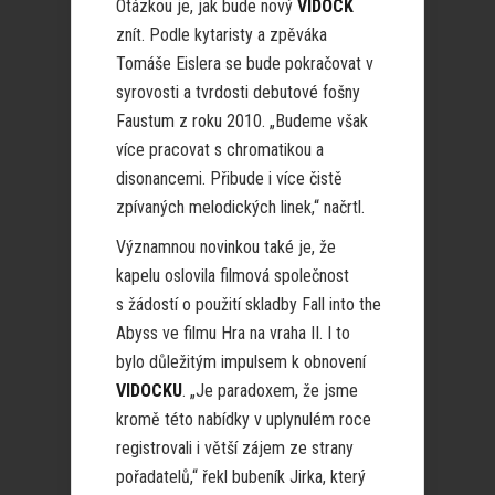
Otázkou je, jak bude nový
VIDOCK
znít. Podle kytaristy a zpěváka
Tomáše Eislera se bude pokračovat v
syrovosti a tvrdosti debutové fošny
Faustum z roku 2010. „Budeme však
více pracovat s chromatikou a
disonancemi. Přibude i více čistě
zpívaných melodických linek,“ načrtl.
Významnou novinkou také je, že
kapelu oslovila filmová společnost
s žádostí o použití skladby Fall into the
Abyss ve filmu Hra na vraha II. I to
bylo důležitým impulsem k obnovení
VIDOCKU
. „Je paradoxem, že jsme
kromě této nabídky v uplynulém roce
registrovali i větší zájem ze strany
pořadatelů,“ řekl bubeník Jirka, který