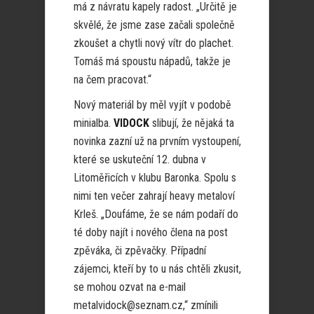
má z návratu kapely radost. „Určitě je
skvělé, že jsme zase začali společně
zkoušet a chytli nový vítr do plachet.
Tomáš má spoustu nápadů, takže je
na čem pracovat.“
Nový materiál by měl vyjít v podobě
minialba.
VIDOCK
slibují, že nějaká ta
novinka zazní už na prvním vystoupení,
které se uskuteční 12. dubna v
Litoměřicích v klubu Baronka. Spolu s
nimi ten večer zahrají heavy metaloví
Krleš. „Doufáme, že se nám podaří do
té doby najít i nového člena na post
zpěváka, či zpěvačky. Případní
zájemci, kteří by to u nás chtěli zkusit,
se mohou ozvat na e-mail
metalvidock@seznam.cz,“ zmínili