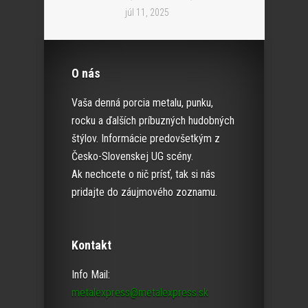
júl 11, 2025
O nás
Vaša denná porcia metalu, punku,
rocku a ďalších príbuzných hudobných
štýlov. Informácie predovšetkým z
Česko-Slovenskej UG scény.
Ak nechcete o nič prísť, tak si nás
pridajte do záujmového zoznamu.
Kontakt
Info Mail:
metalexpress@metalexpress.sk