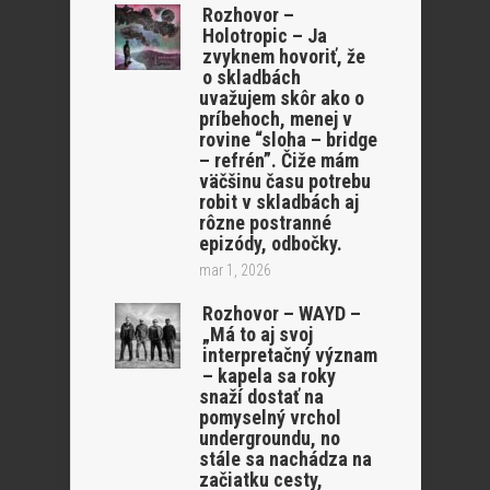
Rozhovor –
Holotropic – Ja
zvyknem hovoriť, že
o skladbách
uvažujem skôr ako o
príbehoch, menej v
rovine “sloha – bridge
– refrén”. Čiže mám
väčšinu času potrebu
robit v skladbách aj
rôzne postranné
epizódy, odbočky.
mar 1, 2026
Rozhovor – WAYD –
„Má to aj svoj
interpretačný význam
– kapela sa roky
snaží dostať na
pomyselný vrchol
undergroundu, no
stále sa nachádza na
začiatku cesty,