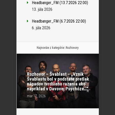
Headbanger_FM (13.7.2026 22:00)
13. júla 2026
Headbanger_FM (6.7.2026 22:00)
6. júla 2026
Najnovšie z kategórie:
Rozhovory
Rozhovor – Švablast – „Vznik
Švablastu bol v podstate pretlak
nápadov tvrdšieho razenia ako
napríklad v Davovej Psychóze…“
mar 17, 2026