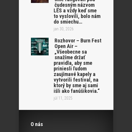
čudesným názvom
LËS a vždy keď sme
to vyslovili, bolo nám
do smiechu…
jan 30, 2026
Rozhovor – Burn Fest
Open Air –
„Všeobecne sa
snažíme držať
pravidla, aby sme
priniesli ľudom
zaujímavé kapely a
vytvorili festival, na
ktorý by sme aj sami
išli ako fanúšikovia.“
júl 11, 2025
O nás