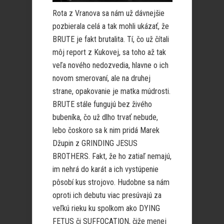
Rota z Vranova sa nám už dávnejšie
pozbierala celá a tak mohli ukázať, že
BRUTE je fakt brutalita. Tí, čo už čítali
môj report z Kukovej, sa toho až tak
veľa nového nedozvedia, hlavne o ich
novom smerovaní, ale na druhej
strane, opakovanie je matka múdrosti.
BRUTE stále fungujú bez živého
bubeníka, čo už dlho trvať nebude,
lebo čoskoro sa k nim pridá Marek
Džupin z GRINDING JESUS
BROTHERS. Fakt, že ho zatiaľ nemajú,
im nehrá do karát a ich vystúpenie
pôsobí kus strojovo. Hudobne sa nám
oproti ich debutu viac presúvajú za
veľkú rieku ku spolkom ako DYING
FETUS či SUFFOCATION, čiže menej