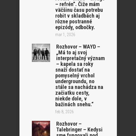
– refrén”. Čiže mám
väčšinu času potrebu
robit v skladbách aj
rôzne postranné
epizódy, odbočky.
mar 1, 2026
Rozhovor – WAYD –
„Má to aj svoj
interpretačný význam
– kapela sa roky
snaží dostať na
pomyselný vrchol
undergroundu, no
stále sa nachádza na
začiatku cesty,
niekde dole, v
bažinách snehu.“
feb 8, 2026
Rozhovor –
Talebringer – Kedysi
sme fungovali pod