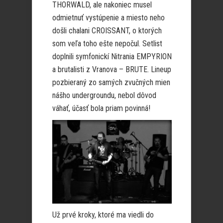
THORWALD, ale nakoniec musel
odmietnuť vystúpenie a miesto neho
došli chalani CROISSANT, o ktorých
som veľa toho ešte nepočul. Setlist
doplnili symfonickí Nitrania EMPYRION
a brutalisti z Vranova – BRUTE. Lineup
pozbieraný zo samých zvučných mien
nášho undergroundu, nebol dôvod
váhať, účasť bola priam povinná!
Už prvé kroky, ktoré ma viedli do