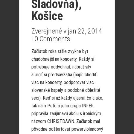
Sladovňa),
Košice
Zverejnené v jan 22, 2014
|
0 Comments
Začiatok roka stále zvykne byť
chudobnejší na koncerty. Každý si
potrebuje oddýchnuť, nabrať sily
a určiť si predsavzatia (napr. chodiť
viac na koncerty, podporovať viac
slovenské kapely a podobné dôležité
veci). Keď si už každý ujasnil, čo a ako,
tak nám Peťo a jeho grupa INFER
pripravila zaujímavú akciu s ironickým
názvom CHRISTDAWN. Začiatok mal
pôvodne odštartovať powerviolencový