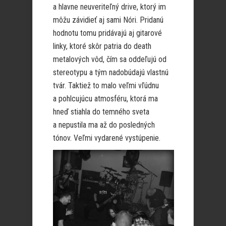
a hlavne neuveriteľný drive, ktorý im
môžu závidieť aj sami Nóri. Pridanú
hodnotu tomu pridávajú aj gitarové
linky, ktoré skôr patria do death
metalových vôd, čím sa oddeľujú od
stereotypu a tým nadobúdajú vlastnú
tvár. Taktiež to malo veľmi vľúdnu
a pohlcujúcu atmosféru, ktorá ma
hneď stiahla do temného sveta
a nepustila ma až do posledných
tónov. Veľmi vydarené vystúpenie.