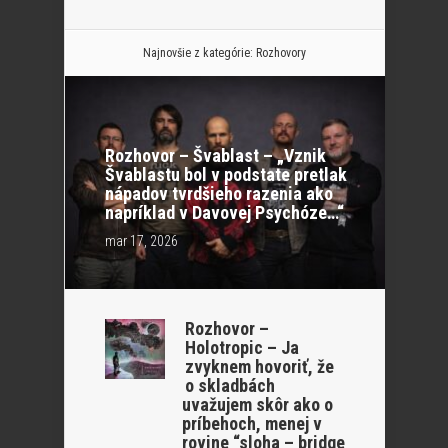
Najnovšie z kategórie:
Rozhovory
Rozhovor – Švablast – „Vznik
Švablastu bol v podstate pretlak
nápadov tvrdšieho razenia ako
napríklad v Davovej Psychóze…“
mar 17, 2026
Rozhovor –
Holotropic – Ja
zvyknem hovoriť, že
o skladbách
uvažujem skôr ako o
príbehoch, menej v
rovine “sloha – bridge