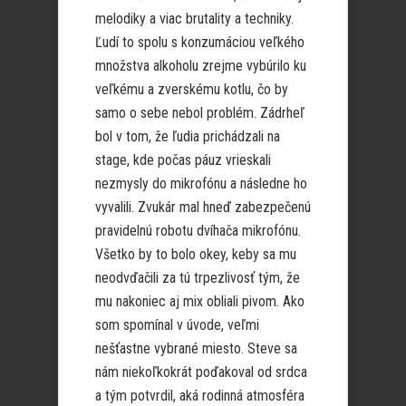
melodiky a viac brutality a techniky.
Ľudí to spolu s konzumáciou veľkého
množstva alkoholu zrejme vybúrilo ku
veľkému a zverskému kotlu, čo by
samo o sebe nebol problém. Zádrheľ
bol v tom, že ľudia prichádzali na
stage, kde počas páuz vrieskali
nezmysly do mikrofónu a následne ho
vyvalili. Zvukár mal hneď zabezpečenú
pravidelnú robotu dvíhača mikrofónu.
Všetko by to bolo okey, keby sa mu
neodvďačili za tú trpezlivosť tým, že
mu nakoniec aj mix obliali pivom. Ako
som spomínal v úvode, veľmi
nešťastne vybrané miesto. Steve sa
nám niekoľkokrát poďakoval od srdca
a tým potvrdil, aká rodinná atmosféra