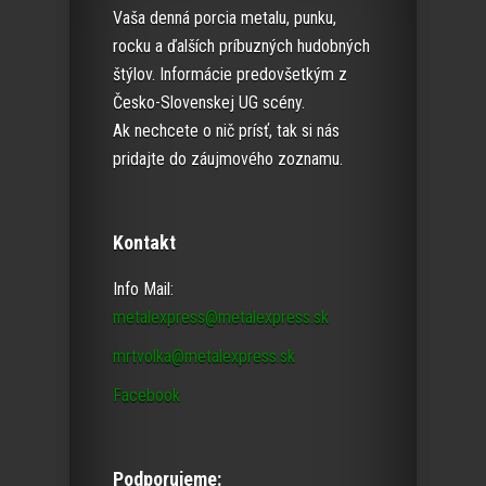
Vaša denná porcia metalu, punku,
rocku a ďalších príbuzných hudobných
štýlov. Informácie predovšetkým z
Česko-Slovenskej UG scény.
Ak nechcete o nič prísť, tak si nás
pridajte do záujmového zoznamu.
Kontakt
Info Mail:
metalexpress@metalexpress.sk
mrtvolka@metalexpress.sk
Facebook
Podporujeme: