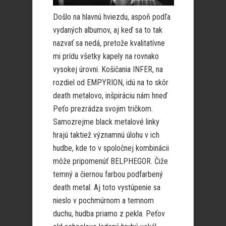
Došlo na hlavnú hviezdu, aspoň podľa
vydaných albumov, aj keď sa to tak
nazvať sa nedá, pretože kvalitatívne
mi prídu všetky kapely na rovnako
vysokej úrovni. Košičania INFER, na
rozdiel od EMPYRION, idú na to skôr
death metalovo, inšpiráciu nám hneď
Peťo prezrádza svojim tričkom.
Samozrejme black metalové linky
hrajú taktiež významnú úlohu v ich
hudbe, kde to v spoločnej kombinácii
môže pripomenúť BELPHEGOR. Čiže
temný a čiernou farbou podfarbený
death metal. Aj toto vystúpenie sa
nieslo v pochmúrnom a temnom
duchu, hudba priamo z pekla. Peťov