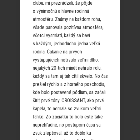
clubu, mi prezrádzali, že pôjde
o výnimočnú a hlavne rodinnú
atmosféru. Známy na každom rohu,
všade panovala pozitívna atmosféra,
všetci vysmiati, každý sa baví
s každým, jednoducho jedna veľká
rodina. Čakanie na prvých
vystupujúcich netrvalo veľmi dlho,
nejakých 20-tich minút nehralo rolu,
každý sa tam aj tak cítil skvelo. No čas
prešiel rýchlo a z horného poschodia,
kde bolo postavené pódium, sa začali
šíriť prvé tóny. CROISSANT, ako prvá
kapela, to nemala so zvukom veľmi
ľahké. Zo začiatku to bolo ešte také
neprehľadné, no postupom času sa
zvuk zlepšoval, až to došlo ku