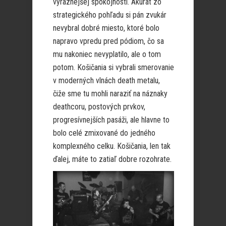
výraznejšej spokojnosti. Akurát zo
strategického pohľadu si pán zvukár
nevybral dobré miesto, ktoré bolo
napravo vpredu pred pódiom, čo sa
mu nakoniec nevyplatilo, ale o tom
potom. Košičania si vybrali smerovanie
v moderných vlnách death metalu,
čiže sme tu mohli naraziť na náznaky
deathcoru, postových prvkov,
progresívnejších pasáži, ale hlavne to
bolo celé zmixované do jedného
komplexného celku. Košičania, len tak
ďalej, máte to zatiaľ dobre rozohrate.