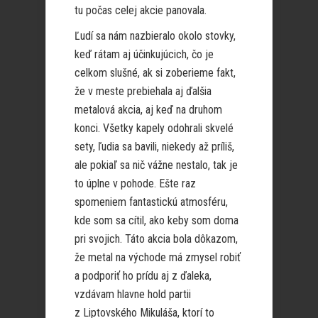
tu počas celej akcie panovala.
Ľudí sa nám nazbieralo okolo stovky,
keď rátam aj účinkujúcich, čo je
celkom slušné, ak si zoberieme fakt,
že v meste prebiehala aj ďalšia
metalová akcia, aj keď na druhom
konci. Všetky kapely odohrali skvelé
sety, ľudia sa bavili, niekedy až príliš,
ale pokiaľ sa nič vážne nestalo, tak je
to úplne v pohode. Ešte raz
spomeniem fantastickú atmosféru,
kde som sa cítil, ako keby som doma
pri svojich. Táto akcia bola dôkazom,
že metal na východe má zmysel robiť
a podporiť ho prídu aj z ďaleka,
vzdávam hlavne hold partii
z Liptovského Mikuláša, ktorí to