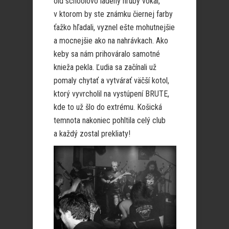
old schoolovo ladený hrubý vokál,
v ktorom by ste známku čiernej farby
ťažko hľadali, vyznel ešte mohutnejšie
a mocnejšie ako na nahrávkach. Ako
keby sa nám prihováralo samotné
knieža pekla. Ľudia sa začínali už
pomaly chytať a vytvárať väčší kotol,
ktorý vyvrcholil na vystúpení BRUTE,
kde to už šlo do extrému. Košická
temnota nakoniec pohltila celý club
a každý zostal prekliaty!