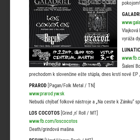
pokojom!
GALADR
www.gala
Vlajková
vyráža dy
LUNATI
www.fb.c
Šialení B
prechodom k slovenčine ešte stúpla, dnes krstí nové EP „
PRAROD
[Pagan/Folk Metal / TN]
www.prarod.yw.sk
Nebudú chýbať folkové nástroje a „Na ceste k Zániku“ sp
LOS COCOTOS
[Grind ‚n‘ Roll / MT]
www.fb.com/loscocotos
Death/grindová mašina.