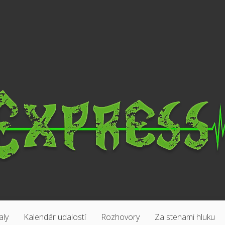
aly
Kalendár udalostí
Rozhovory
Za stenami hluku