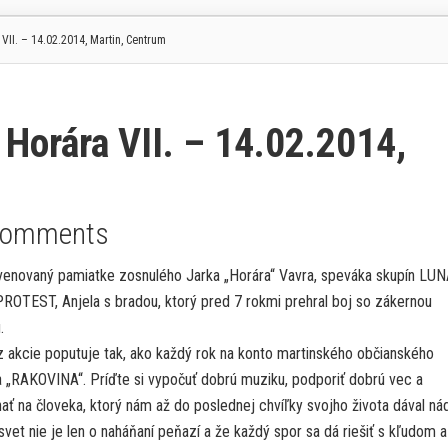
VII. – 14.02.2014, Martin, Centrum
 Horára VII. – 14.02.2014,
Comments
venovaný pamiatke zosnulého Jarka „Horára“ Vavra, speváka skupín LU
ROTEST, Anjela s bradou, ktorý pred 7 rokmi prehral boj so zákernou
.
z akcie poputuje tak, ako každý rok na konto martinského občianského
a „RAKOVINA“. Príďte si vypočuť dobrú muziku, podporiť dobrú vec a
ť na človeka, ktorý nám až do poslednej chvíľky svojho života dával nád
svet nie je len o naháňaní peňazí a že každý spor sa dá riešiť s kľudom a