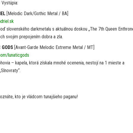
 Vystúpia:
IEL
[Melodic Dark/Gothic Metal / BA]
driel.sk
 loď slovenského darkmetalu s aktuálnou doskou „The 7th Queen Enthron
ch svojim prepojením dobra a zla.
C GODS
[Avant-Garde Melodic Extreme Metal / MT]
om/lunaticgods
ohovia – kapela, ktorá získala mnohé ocenenia, nestojí na 1 mieste a
Slnovraty“.
oznáte, kto je vládcom tunajšieho paganu!