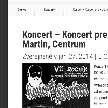
Domov
Koncerty
Koncert – Koncert pre Horára 
Koncert – Koncert pre
Martin, Centrum
Zverejnené v jan 27, 2014 |
0 
Koncert 
GODS a P
chorobou
Výťažok 
združeni
zaspomína
že tento 