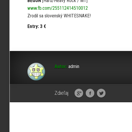
BEGUN
[Hard/Heavy Rock / MT]
www.fb.com/255112414510012
Zrodil sa slovenský WHITESNAKE!
Entry: 3 €
Autor:
admin
Zdieľaj