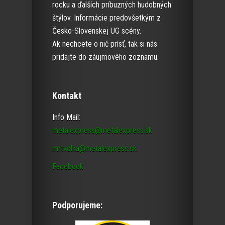
rocku a ďalších príbuzných hudobných
štýlov. Informácie predovšetkým z
Česko-Slovenskej UG scény.
Ak nechcete o nič prísť, tak si nás
pridajte do záujmového zoznamu.
Kontakt
Info Mail:
metalexpress@metalexpress.sk
mrtvolka@metalexpress.sk
Facebook
Podporujeme: