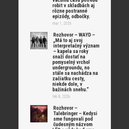
robit v skladbách aj
rôzne postranné
epizódy, odbočky.
mar 1, 2026
Rozhovor – WAYD –
„Má to aj svoj
interpretačný význam
– kapela sa roky
snaží dostať na
pomyselný vrchol
undergroundu, no
stále sa nachádza na
začiatku cesty,
niekde dole, v
bažinách snehu.“
feb 8, 2026
Rozhovor –
Talebringer – Kedysi
sme fungovali pod
čudesným názvom