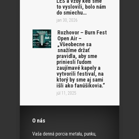
LËS a vždy keď sme
to vyslovili, bolo nám
do smiechu…
jan 30, 2026
Rozhovor – Burn Fest
Open Air –
„Všeobecne sa
snažíme držať
pravidla, aby sme
priniesli ľudom
zaujímavé kapely a
vytvorili festival, na
ktorý by sme aj sami
išli ako fanúšikovia.“
júl 11, 2025
O nás
Vaša denná porcia metalu, punku,