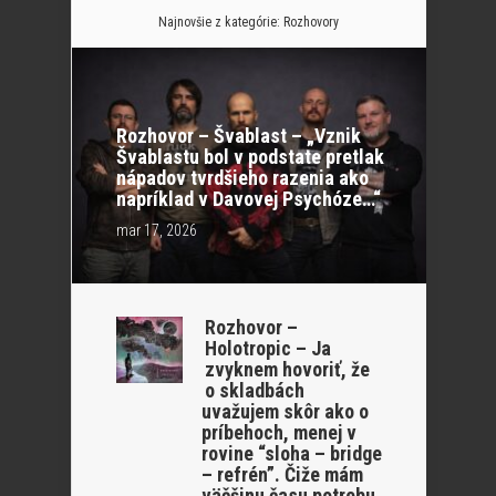
Najnovšie z kategórie:
Rozhovory
Rozhovor – Švablast – „Vznik
Švablastu bol v podstate pretlak
nápadov tvrdšieho razenia ako
napríklad v Davovej Psychóze…“
mar 17, 2026
Rozhovor –
Holotropic – Ja
zvyknem hovoriť, že
o skladbách
uvažujem skôr ako o
príbehoch, menej v
rovine “sloha – bridge
– refrén”. Čiže mám
väčšinu času potrebu