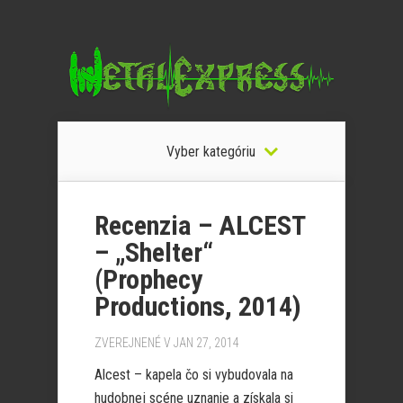
Vyber kategóriu
Recenzia – ALCEST
– „Shelter“
(Prophecy
Productions, 2014)
ZVEREJNENÉ V JAN 27, 2014
Alcest – kapela čo si vybudovala na
hudobnej scéne uznanie a získala si