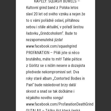
KAPELY: SQUASH BOWELS –
Kultovní grind band z Polska letos
slaví 20 let od svého vzniku a nejen že
to s vámi pořádně oslaví, přitáhnou
sebou i stále aktuální, v pořadí šestou
řadovku „Grindcoholism“. Bude to
nezapomenutelná jízda!
www.facebook.com/squashgrind
PROFANATION – Přáli jste si něco
brutálního, máte to mít! Tahle pětice
z Görlitz se s ničím nesere a dozajista
předvede nekompromisní set. Dva
roky staré album „Contorted Bodies in
Pain“ bude následovat brzy další
skvost a snad se tak dočkáme i
nějakého nového songu!
www.facebook.com/ProfanationDeathGrind
GUTALAX – Těžko říct která česká