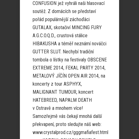
CONFUSION jež vyhráli naši hlasovací
soutěž. Z domácích se představí
pořád populárnější záchoďáci
GUTALAX, skotačiví MINCING FURY
A.G.C.O.Q.D., crustová stálice
HIBAKUSHA a téměř neznámí nováčci
GUTTER SLUT. Nechybí tradiční
tombola o lístky na festivaly OBSCENE
EXTREME 2014, FEKAL PARTY 2014,
METALOVÝ JÍČÍN OPEN AIR 2014, na
koncerty z tour ASPHYX,
MALIGNANT TUMOUR, koncert
HATEBREED, NAPALM DEATH
v Ostravě a mnohem více!
Samozřejmě vás čekají mnohá další
překvapení, proto sledujte náš web:
www.crystalprod.cz/gggmafiafest.html