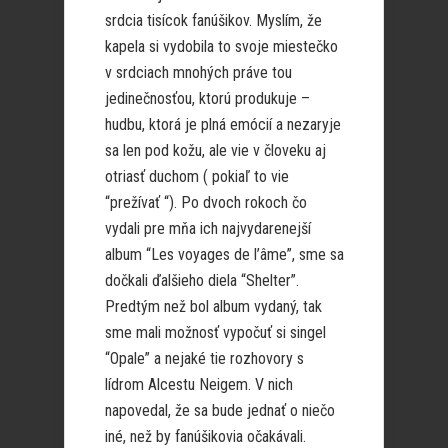
srdcia tisícok fanúšikov. Myslím, že
kapela si vydobila to svoje miestečko
v srdciach mnohých práve tou
jedinečnosťou, ktorú produkuje –
hudbu, ktorá je plná emócií a nezaryje
sa len pod kožu, ale vie v človeku aj
otriasť duchom ( pokiaľ to vie
“prežívať “). Po dvoch rokoch čo
vydali pre mňa ich najvydarenejší
album “Les voyages de l’âme”, sme sa
dočkali ďalšieho diela “Shelter”.
Predtým než bol album vydaný, tak
sme mali možnosť vypočuť si singel
“Opale” a nejaké tie rozhovory s
lídrom Alcestu Neigem. V nich
napovedal, že sa bude jednať o niečo
iné, než by fanúšikovia očakávali.