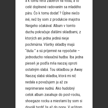
a k tomu veľa záberov na vodu, a to
celé doplnené radovaním sa mladého
páru. Čo k tomu dodať ? Úplne niečo
iné, než by som z produkcie majstra
Neigeho očakával. Album v tomto
duchu pokračuje ďalšími skladbami, z
ktorých ani jedna jediná nieje
pochmúrna. Všetky skladby majú
“dušu ” a sú príjemné na vypočutie –
jednoducho relaxačná hudba. Iba jedna
pieseň je podľa mňa naozaj oproti
ostatným slabá. Tou skladbou je Away.
Naozaj slabá skladba, ktorá mi nič
nedala a považujem ju až za
neprimerane nudnú. Ako hudobný
celok album zasahuje do post-rocku,
shoegaze rocku a miestami by som si
dovolil tvrdiť že až do popu. V určitom