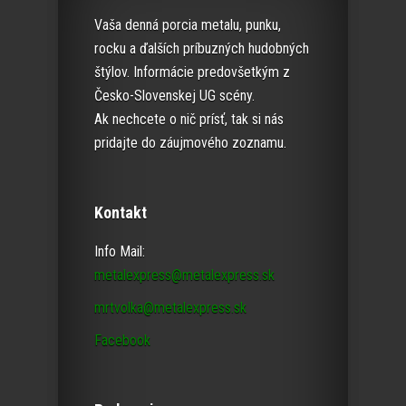
Vaša denná porcia metalu, punku,
rocku a ďalších príbuzných hudobných
štýlov. Informácie predovšetkým z
Česko-Slovenskej UG scény.
Ak nechcete o nič prísť, tak si nás
pridajte do záujmového zoznamu.
Kontakt
Info Mail:
metalexpress@metalexpress.sk
mrtvolka@metalexpress.sk
Facebook