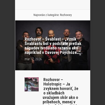
Najnovšie z kategórie:
Rozhovory
Rozhovor – Švablast – „Vznik
Švablastu bol v podstate pretlak
nápadov tvrdšieho razenia ako
napríklad v Davovej Psychóze…“
mar 17, 2026
Rozhovor –
Holotropic – Ja
zvyknem hovoriť, že
o skladbách
uvažujem skôr ako o
príbehoch, menej v