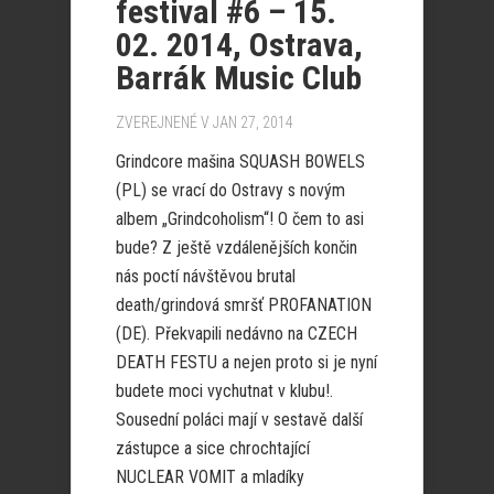
festival #6 – 15.
02. 2014, Ostrava,
Barrák Music Club
ZVEREJNENÉ V JAN 27, 2014
Grindcore mašina SQUASH BOWELS
(PL) se vrací do Ostravy s novým
albem „Grindcoholism“! O čem to asi
bude? Z ještě vzdálenějších končin
nás poctí návštěvou brutal
death/grindová smršť PROFANATION
(DE). Překvapili nedávno na CZECH
DEATH FESTU a nejen proto si je nyní
budete moci vychutnat v klubu!.
Sousední poláci mají v sestavě další
zástupce a sice chrochtající
NUCLEAR VOMIT a mladíky