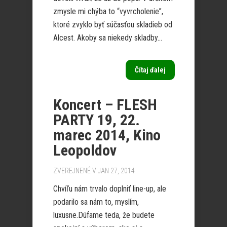
zmysle mi chýba to “vyvrcholenie”,
ktoré zvyklo byť súčasťou skladieb od
Alcest. Akoby sa niekedy skladby...
Čítaj ďalej
Koncert – FLESH
PARTY 19, 22.
marec 2014, Kino
Leopoldov
ZVEREJNENÉ V JAN 27, 2014
Chvíľu nám trvalo doplniť line-up, ale
podarilo sa nám to, myslím,
luxusne.Dúfame teda, že budete