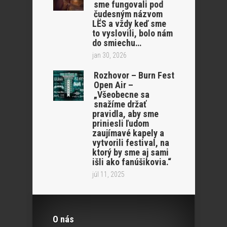
sme fungovali pod
čudesným názvom
LËS a vždy keď sme
to vyslovili, bolo nám
do smiechu…
jan 30, 2026
Rozhovor – Burn Fest
Open Air –
„Všeobecne sa
snažíme držať
pravidla, aby sme
priniesli ľudom
zaujímavé kapely a
vytvorili festival, na
ktorý by sme aj sami
išli ako fanúšikovia.“
júl 11, 2025
O nás