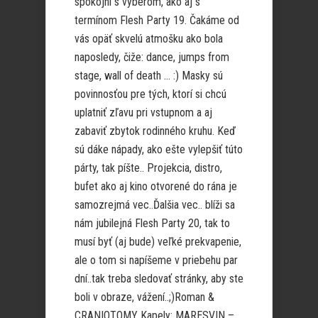
spokojní s výberom, ako aj s
termínom Flesh Party 19. Čakáme od
vás opäť skvelú atmošku ako bola
naposledy, čiže: dance, jumps from
stage, wall of death … :) Masky sú
povinnosťou pre tých, ktorí si chcú
uplatniť zľavu pri vstupnom a aj
zabaviť zbytok rodinného kruhu. Keď
sú dáke nápady, ako ešte vylepšiť túto
párty, tak píšte.. Projekcia, distro,
bufet ako aj kino otvorené do rána je
samozrejmá vec..Ďalšia vec.. blíži sa
nám jubilejná Flesh Party 20, tak to
musí byť (aj bude) veľké prekvapenie,
ale o tom si napíšeme v priebehu par
dní..tak treba sledovať stránky, aby ste
boli v obraze, vážení..;)Roman &
CRANIOTOMY Kapely: MARESVIN –