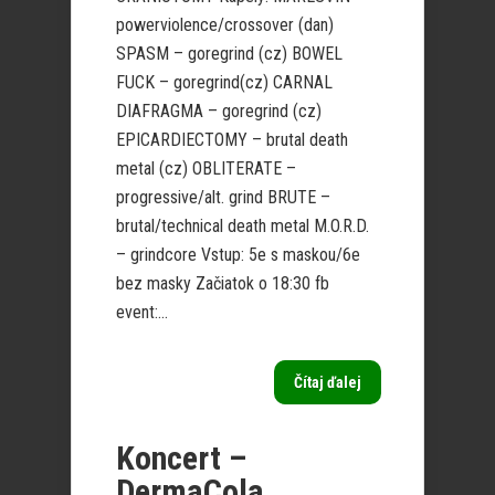
powerviolence/crossover (dan)
SPASM – goregrind (cz) BOWEL
FUCK – goregrind(cz) CARNAL
DIAFRAGMA – goregrind (cz)
EPICARDIECTOMY – brutal death
metal (cz) OBLITERATE –
progressive/alt. grind BRUTE –
brutal/technical death metal M.O.R.D.
– grindcore Vstup: 5e s maskou/6e
bez masky Začiatok o 18:30 fb
event:...
Čítaj ďalej
Koncert –
DermaCola