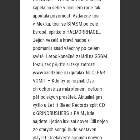
kapela na sebe v minulém roce tak
upoutala pozornost. Vydařené tour
v Mexiku, tour se SPASM po celé
Evropě, splitko s HAEMORRHAGE…
Jejich veselá a hravá hudba si
podmanila snad všechny po celém
světě. Letos konečně zařádí na GGGM
festu, tak přijďte si taky zatrsat!
www.bandzone.cz/gutalax NUCLEAR
VOMIT – Kdo by je neznal. Dva
chrochtové za mikrofonem, celkem
pět polských prasátek. Aktuálně jim
vyšlo u Let It Bleed Records split CD
s GRINDBUSHERS a F.A.M., kde
najdete i jeden luxusní cover. Čili nejen
ze starých songů bude sestaven
playlist. Očekávejte spoustu nových