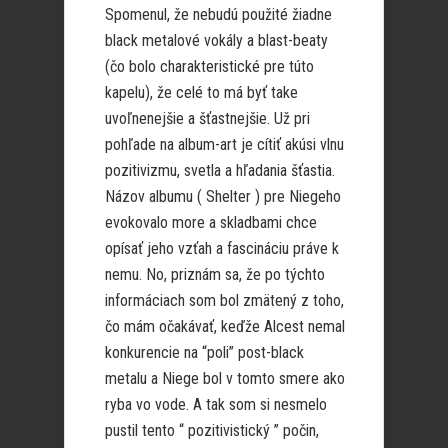
Spomenul, že nebudú použité žiadne
black metalové vokály a blast-beaty
(čo bolo charakteristické pre túto
kapelu), že celé to má byť take
uvoľnenejšie a šťastnejšie. Už pri
pohľade na album-art je cítiť akúsi vlnu
pozitivizmu, svetla a hľadania šťastia.
Názov albumu ( Shelter ) pre Niegeho
evokovalo more a skladbami chce
opísať jeho vzťah a fascináciu práve k
nemu. No, priznám sa, že po týchto
informáciach som bol zmätený z toho,
čo mám očakávať, keďže Alcest nemal
konkurencie na “poli” post-black
metalu a Niege bol v tomto smere ako
ryba vo vode. A tak som si nesmelo
pustil tento “ pozitivistický ” počin,