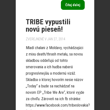
Čítaj ďalej
TRIBE vypustili
novú pieseň!
ZVEREJNENÉ V JAN 27, 2014
Mladí chalani z Moldavy, vychádzajúci
z mixu death/thrash metalu, sa novou
skladbou oddeľujú od tohto
smerovania a ich hudba naberá
progresívnejšiu a modernú vizáž.
Skladba o ktorej hovorím nesie názov
„Today“ a bude sa nachádzať na
novom EP „Tribe We Are“, ktoré vyjde
za chvíľu. Zároveň na ich fb stránke:
https://www.facebook.com/tribeslovakia?