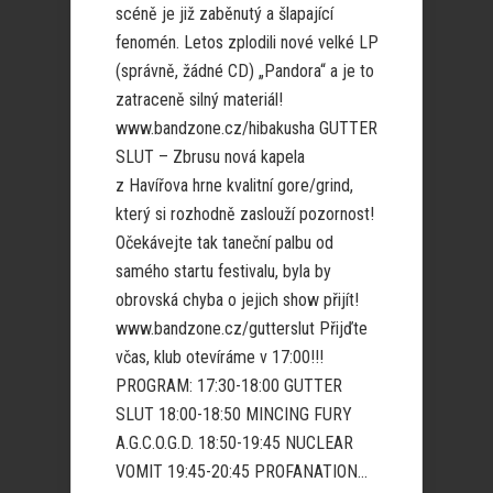
scéně je již zaběnutý a šlapající
fenomén. Letos zplodili nové velké LP
(správně, žádné CD) „Pandora“ a je to
zatraceně silný materiál!
www.bandzone.cz/hibakusha GUTTER
SLUT – Zbrusu nová kapela
z Havířova hrne kvalitní gore/grind,
který si rozhodně zaslouží pozornost!
Očekávejte tak taneční palbu od
samého startu festivalu, byla by
obrovská chyba o jejich show přijít!
www.bandzone.cz/gutterslut Přijďte
včas, klub otevíráme v 17:00!!!
PROGRAM: 17:30-18:00 GUTTER
SLUT 18:00-18:50 MINCING FURY
A.G.C.O.G.D. 18:50-19:45 NUCLEAR
VOMIT 19:45-20:45 PROFANATION...