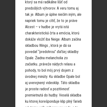
ktorý sa má radikálne líšiť od
predošlých výtvorov. A veru tomu aj
tak je. Album je úplne niečím iným, ale
napriek tomu je cítiť, že to je práve
Alcest – v hudbe je vrytá istá
charakteristická črta a emócia, ktorú
dokáže vložiť iba Neige. Album začína
skladbou Wings , ktorá je dá sa
povedať “predohrou” ďaľšej skladby
Opale. Žiadna melancholia zo
začiatku…práveže nádych relaxu a
pohody, to bol môj prvý dojem z
úvodnej minúty. Ku skladbe Opale bol
aj uverejnený videoklip. Táto skladba
je proste radosť a pozitívnosť
premietnutá do hudby. Veselá skladba
ku ktorej korešponduje klip plný farieb