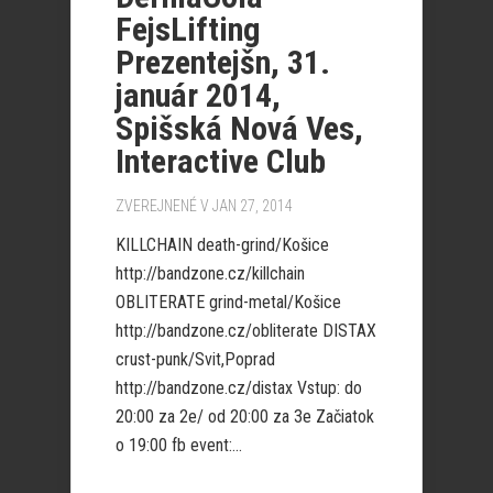
FejsLifting
Prezentejšn, 31.
január 2014,
Spišská Nová Ves,
Interactive Club
ZVEREJNENÉ V JAN 27, 2014
KILLCHAIN death-grind/Košice
http://bandzone.cz/killchain
OBLITERATE grind-metal/Košice
http://bandzone.cz/obliterate DISTAX
crust-punk/Svit,Poprad
http://bandzone.cz/distax Vstup: do
20:00 za 2e/ od 20:00 za 3e Začiatok
o 19:00 fb event:...