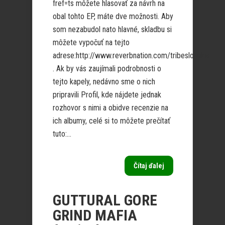
fref=ts môžete hlasovať za návrh na
obal tohto EP, máte dve možnosti. Aby
som nezabudol nato hlavné, skladbu si
môžete vypočuť na tejto
adrese:http://www.reverbnation.com/tribeslovakia
. Ak by vás zaujímali podrobnosti o
tejto kapely, nedávno sme o nich
pripravili Profil, kde nájdete jednak
rozhovor s nimi a obidve recenzie na
ich albumy, celé si to môžete prečítať
tuto:...
Čítaj ďalej
GUTTURAL GORE
GRIND MAFIA