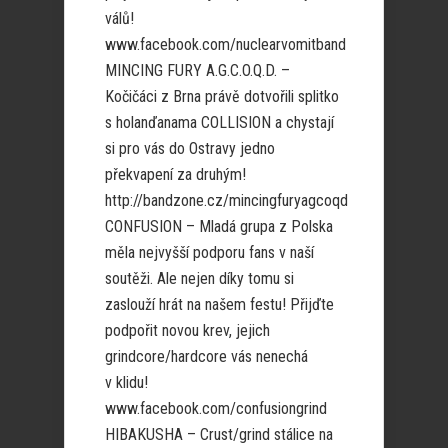
válů!
www.facebook.com/nuclearvomitband
MINCING FURY A.G.C.O.Q.D. –
Kočičáci z Brna právě dotvořili splitko
s holanďanama COLLISION a chystají
si pro vás do Ostravy jedno
překvapení za druhým!
http://bandzone.cz/mincingfuryagcoqd
CONFUSION – Mladá grupa z Polska
měla nejvyšší podporu fans v naší
soutěži. Ale nejen díky tomu si
zaslouží hrát na našem festu! Přijďte
podpořit novou krev, jejich
grindcore/hardcore vás nenechá
v klidu!
www.facebook.com/confusiongrind
HIBAKUSHA – Crust/grind stálice na