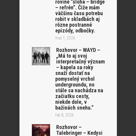
rovine “sloha – bridge
– refrén”. Čiže mám
väčšinu času potrebu
robit v skladbách aj
rôzne postranné
epizódy, odbočky.
mar 1, 2026
Rozhovor – WAYD –
„Má to aj svoj
interpretačný význam
– kapela sa roky
snaží dostať na
pomyselný vrchol
undergroundu, no
stále sa nachádza na
začiatku cesty,
niekde dole, v
bažinách snehu.“
feb 8, 2026
Rozhovor –
Talebringer – Kedysi