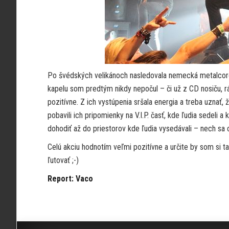
Po švédských velikánoch nasledovala nemecká metalcorová
kapelu som predtým nikdy nepočul – či už z CD nosiču, r
pozitívne. Z ich vystúpenia sršala energia a treba uznať,
pobavili ich pripomienky na V.I.P. časť, kde ľudia sedeli a
dohodiť až do priestorov kde ľudia vysedávali – nech sa c
Celú akciu hodnotím veľmi pozitívne a určite by som si t
ľutovať ;-)
Report: Vaco