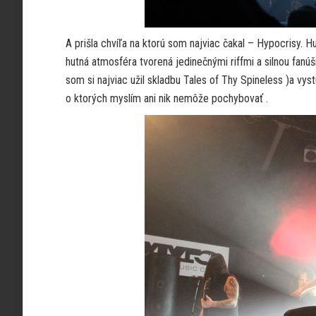
A prišla chvíľa na ktorú som najviac čakal – Hypocrisy. 
hutná atmosféra tvorená jedinečnými riffmi a silnou fanú
som si najviac užil skladbu Tales of Thy Spineless )a vy
o ktorých myslím ani nik nemôže pochybovať .