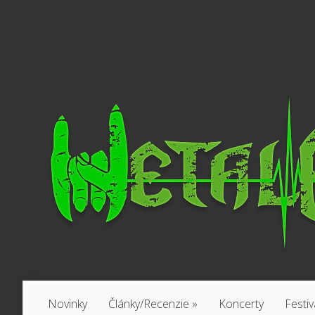
Novinky
Články/Recenzie
»
Koncerty
Festiv