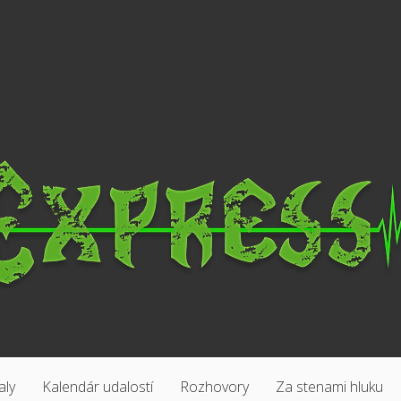
aly
Kalendár udalostí
Rozhovory
Za stenami hluku