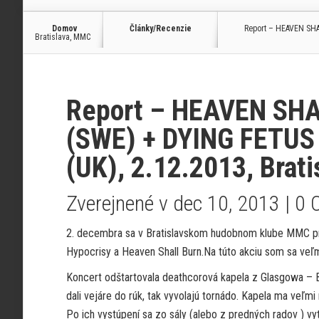
Domov
Články/Recenzie
Report – HEAVEN SHA
Bratislava, MMC
Report – HEAVEN SHA
(SWE) + DYING FETUS
(UK), 2.12.2013, Brat
Zverejnené v dec 10, 2013 |
0 
2. decembra sa v Bratislavskom hudobnom klube MMC preh
Hypocrisy a Heaven Shall Burn.Na túto akciu som sa veľmi
Koncert odštartovala deathcorová kapela z Glasgowa – B
dali vejáre do rúk, tak vyvolajú tornádo. Kapela ma veľmi
Po ich vystúpení sa zo sály (alebo z predných radov ) vytr