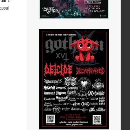
edať z
opsal