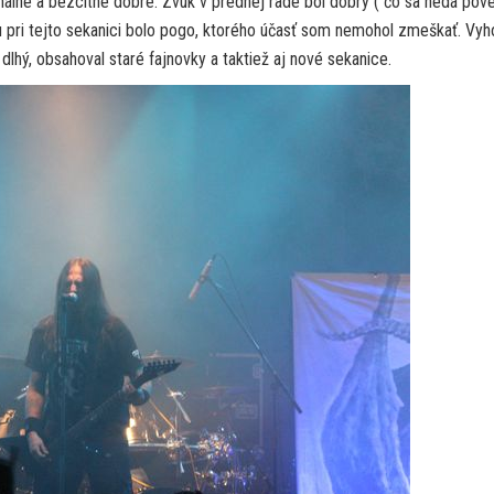
nálne a bezcitne dobre. Zvuk v prednej rade bol dobrý ( čo sa nedá pov
 pri tejto sekanici bolo pogo, ktorého účasť som nemohol zmeškať. Vyh
 dlhý, obsahoval staré fajnovky a taktiež aj nové sekanice.