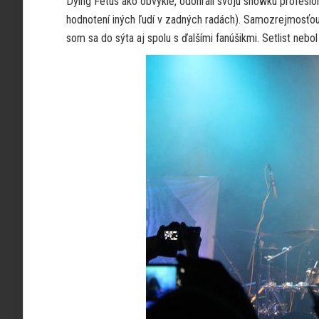
Dying Fetus ako obvykle, odohrali svoju showku profesio
hodnotení iných ľudí v zadných radách). Samozrejmosťou
som sa do sýta aj spolu s ďalšími fanúšikmi. Setlist nebol