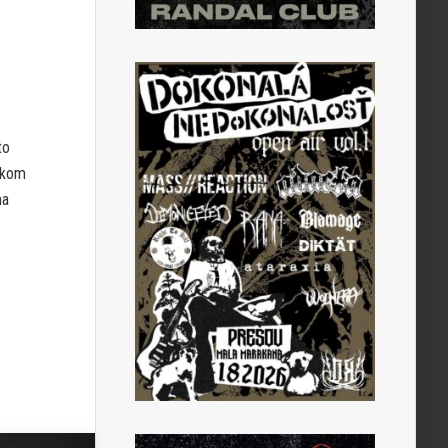
to
elkom
ma