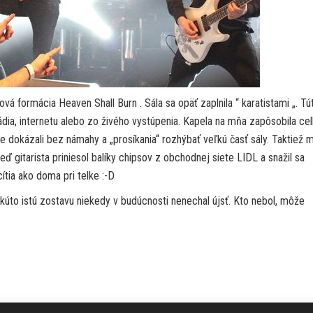
 formácia Heaven Shall Burn . Sála sa opäť zaplnila “ karatistami „. Tú
ádia, internetu alebo zo živého vystúpenia. Kapela na mňa zapôsobila c
 že dokázali bez námahy a „prosíkania“ rozhýbať veľkú časť sály. Taktiež 
 keď gitarista priniesol balíky chipsov z obchodnej siete LIDL a snažil sa
ítia ako doma pri telke :-D
akúto istú zostavu niekedy v budúcnosti nenechal újsť. Kto nebol, môže