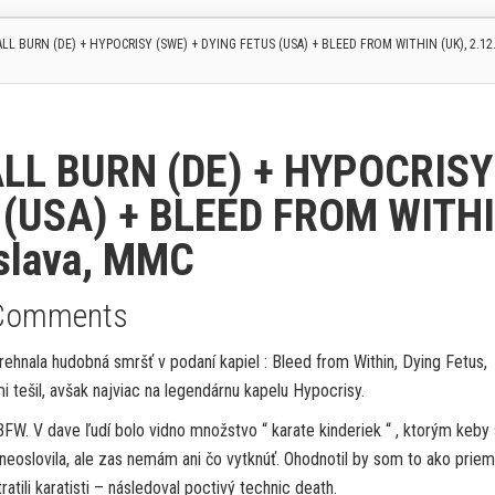
LL BURN (DE) + HYPOCRISY (SWE) + DYING FETUS (USA) + BLEED FROM WITHIN (UK), 2.12.
LL BURN (DE) + HYPOCRISY
 (USA) + BLEED FROM WITH
islava, MMC
Comments
nala hudobná smršť v podaní kapiel : Bleed from Within, Dying Fetus,
 tešil, avšak najviac na legendárnu kapelu Hypocrisy.
FW. V dave ľudí bolo vidno množstvo “ karate kinderiek “ , ktorým keb
 neoslovila, ale zas nemám ani čo vytknúť. Ohodnotil by som to ako priem
atili karatisti – následoval poctivý technic death.