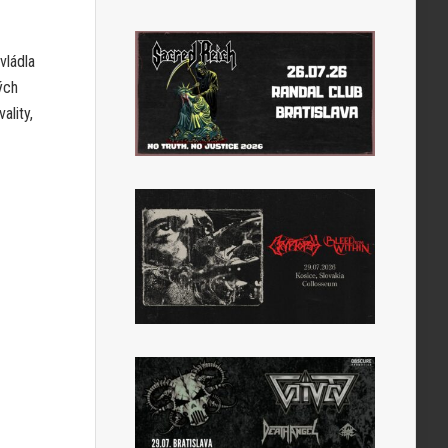
vládla
ých
ality,