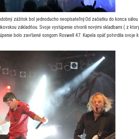
Hudobný zážitok bol jednoducho neopísateľný.Od začiatku do konca sálou 
šikovskou základňou. Svoje vystúpenie otvorili novými skladbami ( z ktor
stúpenie bolo zavŕšené songom Roswell 47. Kapela opäť potvrdila svoje kv