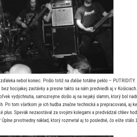
ďaleka nebol koniec. Prišlo totiž na ďalšie totálne peklo – PUTRIDITY.
bez hocijakej zastávky a presne takto sa nám predviedli aj v Košiciach
oľvek vydýchnutia, samozrejme došlo aj na nejaký slamm, ktorý bol riad
ych. Pri tom všetkom je ich hudba značne technická a prepracovaná, aj k
ké plus. Spevák nezaostával za svojimi kolegami a predvádzal chliev ho
 Úplne prvotriedny náklad, ktorý rozmetal aj to posledné, čo ešte stálo ž