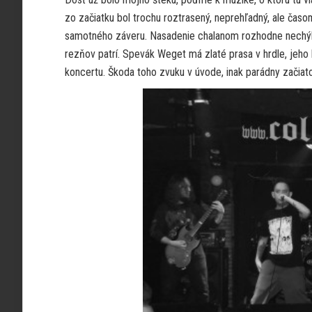
zo začiatku bol trochu roztrasený, neprehľadný, ale časom
samotného záveru. Nasadenie chalanom rozhodne nechýbal
rezňov patrí. Spevák Weget má zlaté prasa v hrdle, jeho 
koncertu. Škoda toho zvuku v úvode, inak parádny začiato