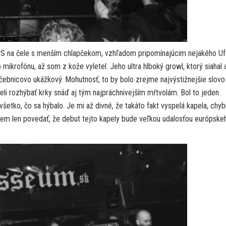
S na čele s menším chlapčekom, vzhľadom pripomínajúcim nejakého U
o mikrofónu, až som z kože vyletel. Jeho ultra hlboký growl, ktorý siahal 
čebnicovo ukážkový. Mohutnosť, to by bolo zrejme najvýstižnejšie slovo
li rozhýbať krky snáď aj tým najpráchnivejším mŕtvolám. Bol to jeden
šetko, čo sa hýbalo. Je mi až divné, že takáto fakt vyspelá kapela, chyb
ôžem len povedať, že debut tejto kapely bude veľkou udalosťou európske