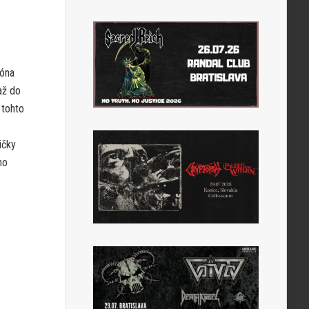
fóna
až do
 tohto
ičky
ho