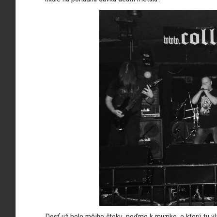
Dosť už bolo môjho šteku, poďme k muzike, o ktorú tu v