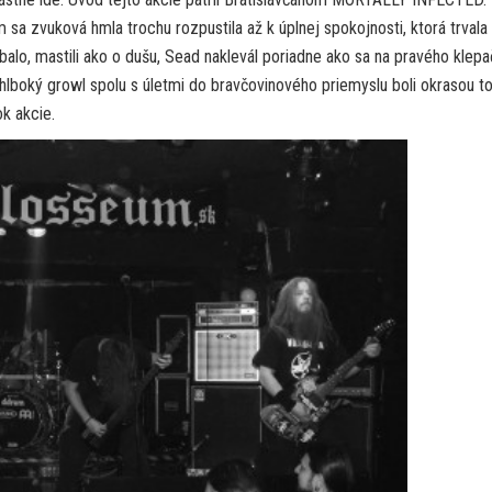
 sa zvuková hmla trochu rozpustila až k úplnej spokojnosti, ktorá trvala
o, mastili ako o dušu, Sead naklevál poriadne ako sa na pravého klepa
hlboký growl spolu s úletmi do bravčovinového priemyslu boli okrasou t
k akcie.