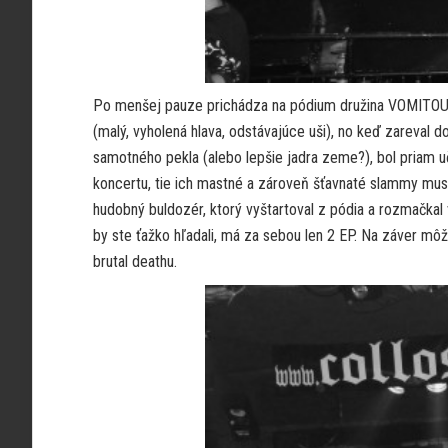
Po menšej pauze prichádza na pódium družina VOMITOU
(malý, vyholená hlava, odstávajúce uši), no keď zareval d
samotného pekla (alebo lepšie jadra zeme?), bol priam u
koncertu, tie ich mastné a zároveň šťavnaté slammy muse
hudobný buldozér, ktorý vyštartoval z pódia a rozmačkal v
by ste ťažko hľadali, má za sebou len 2 EP. Na záver m
brutal deathu.