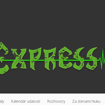
aly
Kalendár udalostí
Rozhovory
Za stenami hluku