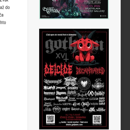
 až do
ča
ohto