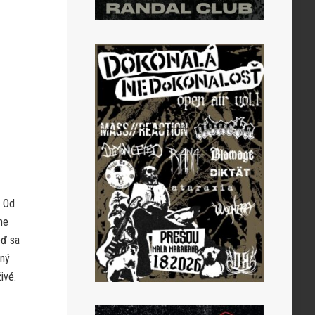
. Od
ne
eď sa
dný
ivé.