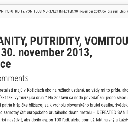
ANITY, PUTRIDITY, VOMITOUS, MORTALLY INFECTED, 30. november 2013, Collosseum Club, 
ANITY, PUTRIDITY, VOMITOU
30. november 2013,
ice
omments
alisti majú v Košiciach ako na ružiach ustlané, no vždy mi to príde, ak
me fakt takí vymierajúci druh ? Na zostavu sa nedá povedať ani jedno slabé 
patria k špičke blížiacej sa k vrcholu slovenského brutal deathu, švédsk
o samotný štít európskeho brutálneho death metalu – DEFEATED SANIT
rísť navštíviť, aby došlo aspoň 100 ľudí, alebo som už fakt naivný a každ