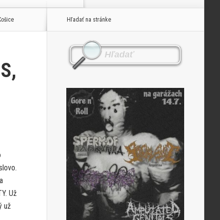
Košice
Hľadať na stránke
S,
o
slovo.
a
Y. Už
ý už