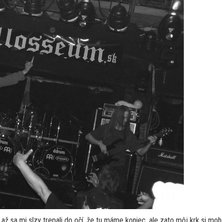
 až sa mi slzy trepali do očí, že tu máme koniec, ale zato môj krk si moh