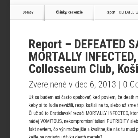
Domov
Články/Recenzie
Report – DEFEATED S
Report – DEFEATED S
MORTALLY INFECTED, 
Collosseum Club, Koš
Zverejnené v dec 6, 2013 |
0 C
Už sa budem asi často opakovať, keď poviem, že death met
keby si to ľudia nevážili, resp. kašlali na to, alebo už s
Či už sú to Bratislavskí rezači MORTALLY INFECTED, ktorí 
nádej VOMITOUS, nekompromisní taliani PUTRIDITY aleb
fakt neviem, čo výnimočnejšie a kvalitnejšie nás tu musí p
kašle na poriadnu dávku death metalu?