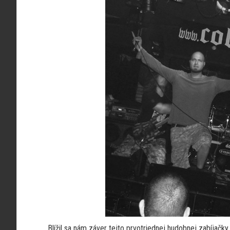
Blížil sa nám záver tejto prvotriednej hudobnej zabíjačky,