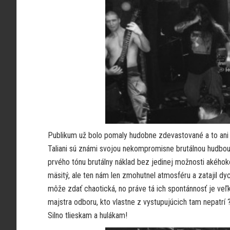
Publikum už bolo pomaly hudobne zdevastované a to ani z
Taliani sú známi svojou nekompromisne brutálnou hudbou 
prvého tónu brutálny náklad bez jedinej možnosti akéhok
mäsitý, ale ten nám len zmohutnel atmosféru a zatajil d
môže zdať chaotická, no práve tá ich spontánnosť je veľ
majstra odboru, kto vlastne z vystupujúcich tam nepatrí ?
Silno tlieskam a hulákam!