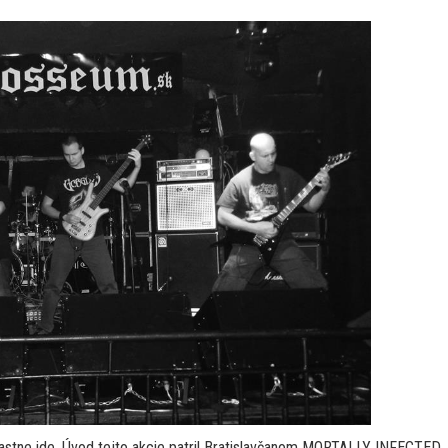
lastne ide. Úvod tejto akcie patril Bratislavčanom MORTALLY INFECTED.