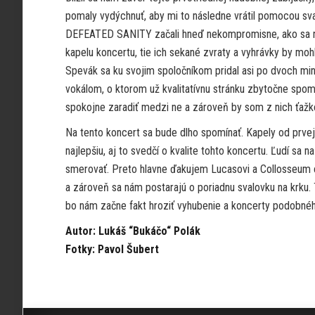
pomaly vydýchnuť, aby mi to následne vrátil pomocou sva
DEFEATED SANITY začali hneď nekompromisne, ako sa na 
kapelu koncertu, tie ich sekané zvraty a vyhrávky by moh
Spevák sa ku svojim spoločníkom pridal asi po dvoch min
vokálom, o ktorom už kvalitatívnu stránku zbytočne spom
spokojne zaradiť medzi ne a zároveň by som z nich ťažko 
Na tento koncert sa bude dlho spomínať. Kapely od prvej
najlepšiu, aj to svedčí o kvalite tohto koncertu. Ľudí sa
smerovať. Preto hlavne ďakujem Lucasovi a Collosseum cl
a zároveň sa nám postarajú o poriadnu svalovku na krku. 
bo nám začne fakt hroziť vyhubenie a koncerty podobnéh
Autor: Lukáš “Bukáčo“ Polák
Fotky: Pavol Šubert