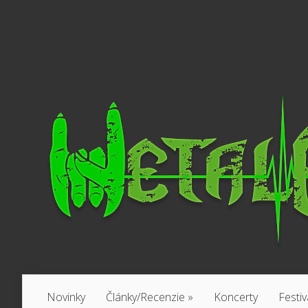
Novinky
Články/Recenzie
»
Koncerty
Festiv