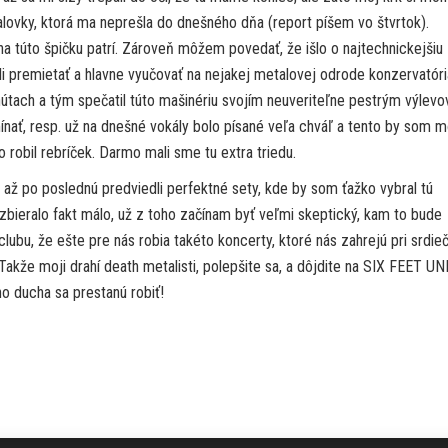
lovky, ktorá ma neprešla do dnešného dňa (report píšem vo štvrtok).
túto špičku patrí. Zároveň môžem povedať, že išlo o najtechnickejšiu
li premietať a hlavne vyučovať na nejakej metalovej odrode konzervatóri
útach a tým spečatil túto mašinériu svojím neuveriteľne pestrým výlev
ínať, resp. už na dnešné vokály bolo písané veľa chváľ a tento by som m
robil rebríček. Darmo mali sme tu extra triedu.
 až po poslednú predviedli perfektné sety, kde by som ťažko vybral tú
 nazbieralo fakt málo, už z toho začínam byť veľmi skeptický, kam to bude
ubu, že ešte pre nás robia takéto koncerty, ktoré nás zahrejú pri srdie
Takže moji drahí death metalisti, polepšite sa, a dôjdite na SIX FEET U
o ducha sa prestanú robiť!