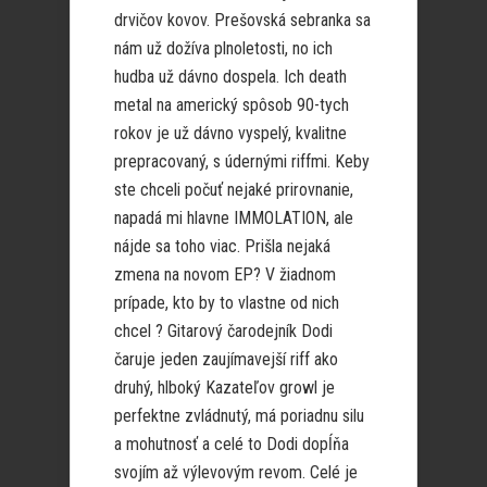
drvičov kovov. Prešovská sebranka sa
nám už dožíva plnoletosti, no ich
hudba už dávno dospela. Ich death
metal na americký spôsob 90-tych
rokov je už dávno vyspelý, kvalitne
prepracovaný, s údernými riffmi. Keby
ste chceli počuť nejaké prirovnanie,
napadá mi hlavne IMMOLATION, ale
nájde sa toho viac. Prišla nejaká
zmena na novom EP? V žiadnom
prípade, kto by to vlastne od nich
chcel ? Gitarový čarodejník Dodi
čaruje jeden zaujímavejší riff ako
druhý, hlboký Kazateľov growl je
perfektne zvládnutý, má poriadnu silu
a mohutnosť a celé to Dodi dopĺňa
svojím až výlevovým revom. Celé je