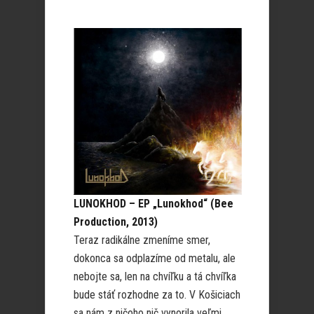
LUNOKHOD – EP „Lunokhod“ (Bee
Production, 2013)
Teraz radikálne zmeníme smer,
dokonca sa odplazíme od metalu, ale
nebojte sa, len na chvíľku a tá chvíľka
bude stáť rozhodne za to. V Košiciach
sa nám z ničoho nič vynorila veľmi