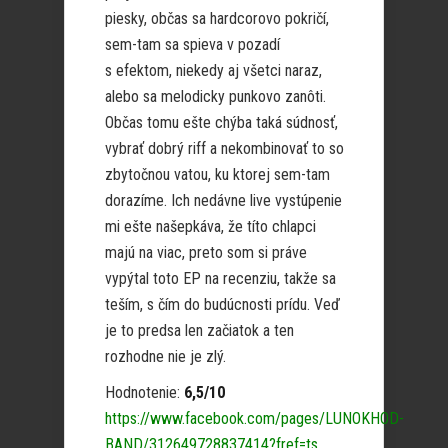
piesky, občas sa hardcorovo pokričí,
sem-tam sa spieva v pozadí
s efektom, niekedy aj všetci naraz,
alebo sa melodicky punkovo zanôti.
Občas tomu ešte chýba taká súdnosť,
vybrať dobrý riff a nekombinovať to so
zbytočnou vatou, ku ktorej sem-tam
dorazíme. Ich nedávne live vystúpenie
mi ešte našepkáva, že títo chlapci
majú na viac, preto som si práve
vypýtal toto EP na recenziu, takže sa
teším, s čím do budúcnosti prídu. Veď
je to predsa len začiatok a ten
rozhodne nie je zlý.
Hodnotenie:
6,5/10
https://www.facebook.com/pages/LUNOKHOD-
BAND/312649728837414?fref=ts