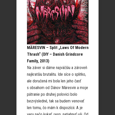
MÄRESVIN – Split „Laws Of Modern
Thrash“ (DIY – Danish Grindcore
Family, 2013)
Na záver si dáme najväčšiu a zároveň
najkratšiu brutalitu. Ide síce o splitko,
ale doručená mi bola len jeho časť
s obsahom od Dánov Märesvin a moje
pátranie po druhej polovici bolo
bezvýsledné, tak sa budem venovať
len tomu, čo mám k dispozícii. A je
veru načo kukať, resp. natiahnuť uši. Od