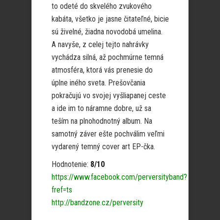
to odeté do skvelého zvukového
kabáta, všetko je jasne čitateľné, bicie
sú živelné, žiadna novodobá umelina.
A navyše, z celej tejto nahrávky
vychádza silná, až pochmúrne temná
atmosféra, ktorá vás prenesie do
úplne iného sveta. Prešovčania
pokračujú vo svojej vyšliapanej ceste
a ide im to náramne dobre, už sa
teším na plnohodnotný album. Na
samotný záver ešte pochválim veľmi
vydarený temný cover art EP-čka.
Hodnotenie:
8/10
https://www.facebook.com/perversityband?
fref=ts
http://bandzone.cz/perversity