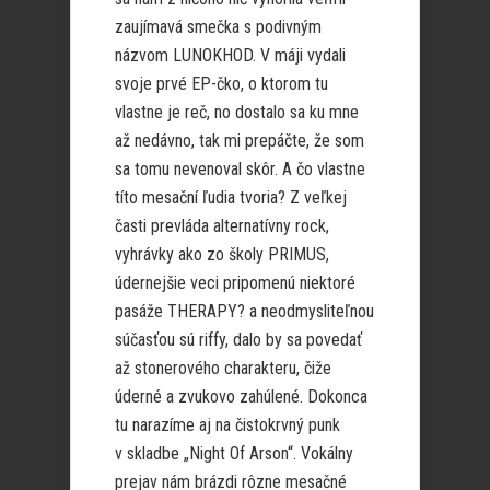
zaujímavá smečka s podivným
názvom LUNOKHOD. V máji vydali
svoje prvé EP-čko, o ktorom tu
vlastne je reč, no dostalo sa ku mne
až nedávno, tak mi prepáčte, že som
sa tomu nevenoval skôr. A čo vlastne
títo mesační ľudia tvoria? Z veľkej
časti prevláda alternatívny rock,
vyhrávky ako zo školy PRIMUS,
údernejšie veci pripomenú niektoré
pasáže THERAPY? a neodmysliteľnou
súčasťou sú riffy, dalo by sa povedať
až stonerového charakteru, čiže
úderné a zvukovo zahúlené. Dokonca
tu narazíme aj na čistokrvný punk
v skladbe „Night Of Arson“. Vokálny
prejav nám brázdi rôzne mesačné