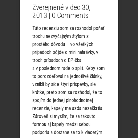
Zverejnené v dec 30,
2013 |
0 Comments
Túto recenziu som sa rozhodol poňať
trochu nezvyčajným štýlom z
prostého dôvodu – vo všetkých
prípadoch pôjde o mini nahrávky, v
troch prípadoch o EP-čka
a v poslednom rade o split. Keby som
to porozdeľoval na jednotlivé články,
vznikli by síce štyri príspevky, ale
krátke, preto som sa rozhodol, že to
spojím do jednej plnohodnotnej
recenzie, kapely ma azda nezaškrtia.
Zároveň si myslím, že sa takouto
formou aj kapely medzi sebou
podporia a dostane sa to k viacerým