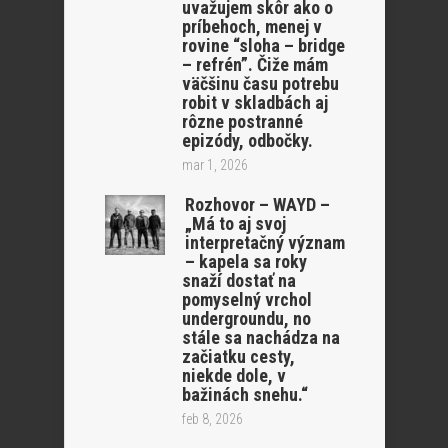
uvažujem skôr ako o
príbehoch, menej v
rovine “sloha – bridge
– refrén”. Čiže mám
väčšinu času potrebu
robit v skladbách aj
rôzne postranné
epizódy, odbočky.
mar 1, 2026
Rozhovor – WAYD –
„Má to aj svoj
interpretačný význam
– kapela sa roky
snaží dostať na
pomyselný vrchol
undergroundu, no
stále sa nachádza na
začiatku cesty,
niekde dole, v
bažinách snehu.“
feb 8, 2026