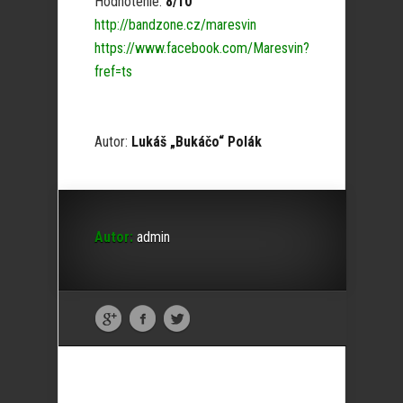
Hodnotenie:
8/10
http://bandzone.cz/maresvin
https://www.facebook.com/Maresvin?
fref=ts
Autor:
Lukáš „Bukáčo“ Polák
Autor:
admin