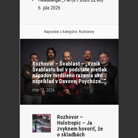
6. júla 2026
Najnovšie z kategórie:
Rozhovory
Rozhovor – Švablast – „Vznik
Švablastu bol v podstate pretlak
nápadov tvrdšieho razenia ako
napríklad v Davovej Psychóze…“
mar 17, 2026
Rozhovor –
Holotropic – Ja
zvyknem hovoriť, že
o skladbách