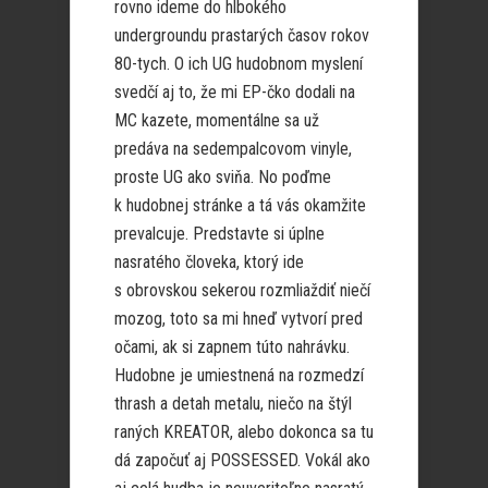
rovno ideme do hlbokého
undergroundu prastarých časov rokov
80-tych. O ich UG hudobnom myslení
svedčí aj to, že mi EP-čko dodali na
MC kazete, momentálne sa už
predáva na sedempalcovom vinyle,
proste UG ako sviňa. No poďme
k hudobnej stránke a tá vás okamžite
prevalcuje. Predstavte si úplne
nasratého človeka, ktorý ide
s obrovskou sekerou rozmliaždiť niečí
mozog, toto sa mi hneď vytvorí pred
očami, ak si zapnem túto nahrávku.
Hudobne je umiestnená na rozmedzí
thrash a detah metalu, niečo na štýl
raných KREATOR, alebo dokonca sa tu
dá započuť aj POSSESSED. Vokál ako