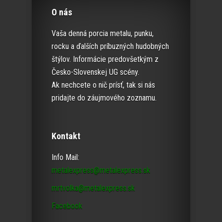
O nás
Vaša denná porcia metalu, punku,
rocku a ďalších príbuzných hudobných
štýlov. Informácie predovšetkým z
Česko-Slovenskej UG scény.
Ak nechcete o nič prísť, tak si nás
pridajte do záujmového zoznamu.
Kontakt
Info Mail:
metalexpress@metalexpress.sk
mrtvolka@metalexpress.sk
Facebook