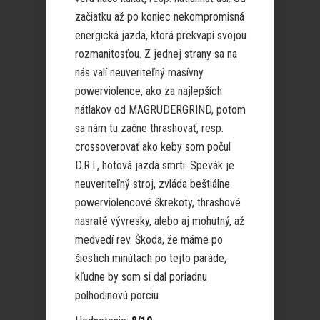
začiatku až po koniec nekompromisná
energická jazda, ktorá prekvapí svojou
rozmanitosťou. Z jednej strany sa na
nás valí neuveriteľný masívny
powerviolence, ako za najlepších
nátlakov od MAGRUDERGRIND, potom
sa nám tu začne thrashovať, resp.
crossoverovať ako keby som počul
D.R.I., hotová jazda smrti. Spevák je
neuveriteľný stroj, zvláda beštiálne
powerviolencové škrekoty, thrashové
nasraté vývresky, alebo aj mohutný, až
medvedí rev. Škoda, že máme po
šiestich minútach po tejto paráde,
kľudne by som si dal poriadnu
polhodinovú porciu.