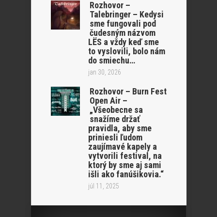
Rozhovor –
Talebringer – Kedysi
sme fungovali pod
čudesným názvom
LËS a vždy keď sme
to vyslovili, bolo nám
do smiechu…
jan 30, 2026
Rozhovor – Burn Fest
Open Air –
„Všeobecne sa
snažíme držať
pravidla, aby sme
priniesli ľudom
zaujímavé kapely a
vytvorili festival, na
ktorý by sme aj sami
išli ako fanúšikovia.“
júl 11, 2025