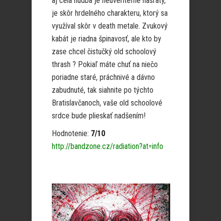
aj celá hudba je neuveriteľne nasratý,
je skôr hrdelného charakteru, ktorý sa
využíval skôr v death metale. Zvukový
kabát je riadna špinavosť, ale kto by
zase chcel čistučký old schoolový
thrash ? Pokiaľ máte chuť na niečo
poriadne staré, práchnivé a dávno
zabudnuté, tak siahnite po týchto
Bratislavčanoch, vaše old schoolové
srdce bude plieskať nadšením!
Hodnotenie:
7/10
http://bandzone.cz/radiation?at=info