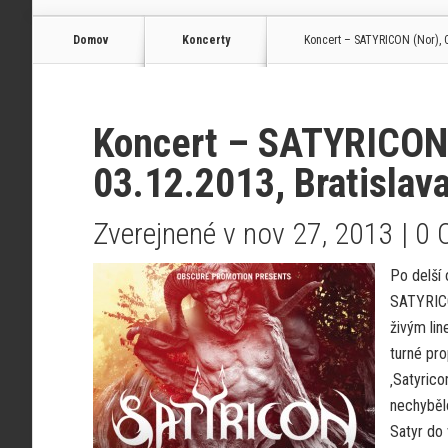
Domov
Koncerty
Koncert – SATYRICON (Nor), C
Koncert – SATYRICON 
03.12.2013, Bratislav
Zverejnené v nov 27, 2013 |
0 
Po delší
SATYRICO
živým lin
turné pr
‚Satyric
nechybělo
Satyr do 