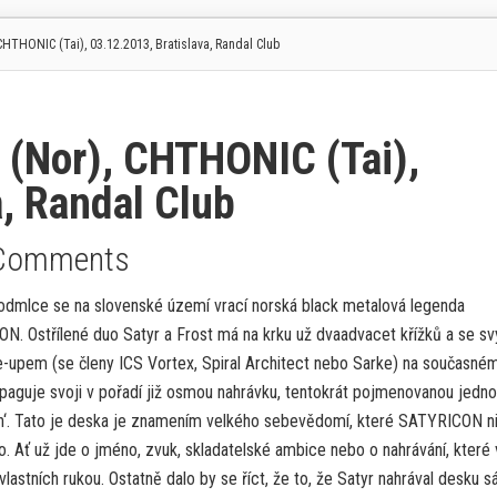
HTHONIC (Tai), 03.12.2013, Bratislava, Randal Club
(Nor), CHTHONIC (Tai),
a, Randal Club
Comments
 odmlce se na slovenské území vrací norská black metalová legenda
N. Ostřílené duo Satyr a Frost má na krku už dvaadvacet křížků a se s
e-upem (se členy ICS Vortex, Spiral Architect nebo Sarke) na současné
opaguje svoji v pořadí již osmou nahrávku, tentokrát pojmenovanou jedn
on‘. Tato je deska je znamením velkého sebevědomí, které SATYRICON n
. Ať už jde o jméno, zvuk, skladatelské ambice nebo o nahrávání, které 
vlastních rukou. Ostatně dalo by se říct, že to, že Satyr nahrával desku 