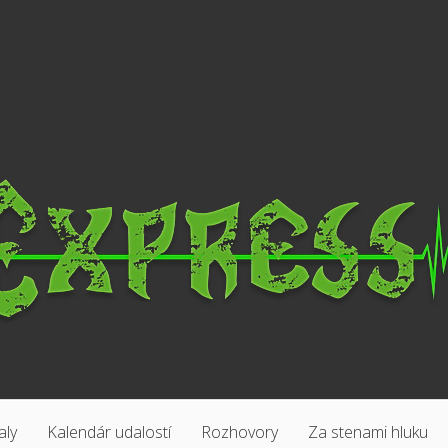
aly
Kalendár udalostí
Rozhovory
Za stenami hluku