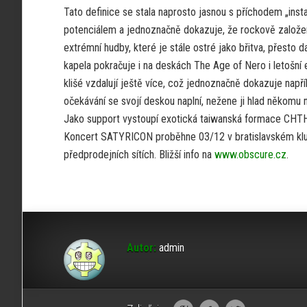
Tato definice se stala naprosto jasnou s příchodem „inst
potenciálem a jednoznačně dokazuje, že rockově založený
extrémní hudby, které je stále ostré jako břitva, přesto 
kapela pokračuje i na deskách The Age of Nero i letoš
klišé vzdalují ještě více, což jednoznačně dokazuje napří
očekávání se svojí deskou naplní, nežene ji hlad někomu n
Jako support vystoupí exotická taiwanská formace CHT
Koncert SATYRICON proběhne 03/12 v bratislavském klub
předprodejních sítích. Bližší info na
www.obscure.cz
.
Autor:
admin