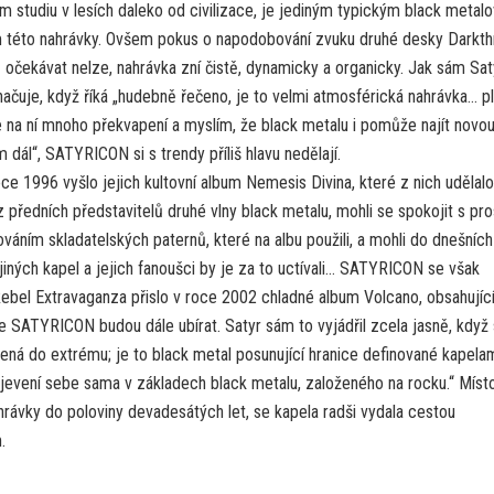
 studiu v lesích daleko od civilizace, je jediným typickým black metal
m této nahrávky. Ovšem pokus o napodobování zvuku druhé desky Darkt
očekávat nelze, nahrávka zní čistě, dynamicky a organicky. Jak sám Sat
ačuje, když říká „hudebně řečeno, je to velmi atmosférická nahrávka… p
e na ní mnoho překvapení a myslím, že black metalu i pomůže najít novo
 dál“, SATYRICON si s trendy příliš hlavu nedělají.
ce 1996 vyšlo jejich kultovní album Nemesis Divina, které z nich udělalo
 předních představitelů druhé vlny black metalu, mohli se spokojit s pr
áním skladatelských paternů, které na albu použili, a mohli do dnešníc
 jiných kapel a jejich fanoušci by je za to uctívali… SATYRICON se však
 Rebel Extravaganza přislo v roce 2002 chladné album Volcano, obsahujíc
e SATYRICON budou dále ubírat. Satyr sám to vyjádřil zcela jasně, když
ažená do extrému; je to black metal posunující hranice definované kapela
objevení sebe sama v základech black metalu, založeného na rocku.“ Míst
hrávky do poloviny devadesátých let, se kapela radši vydala cestou
.