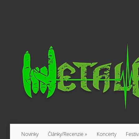
Novinky
Články/Recenzie
»
Koncerty
Festiv