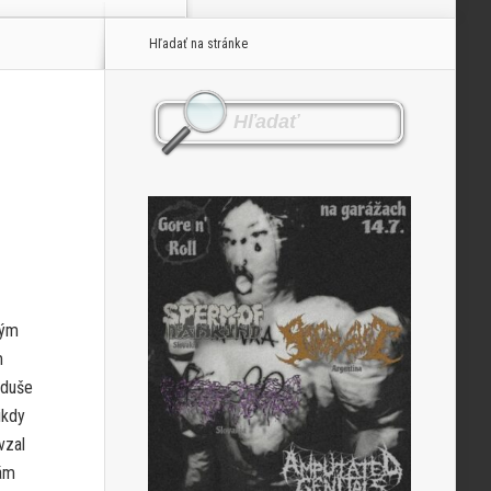
Hľadať na stránke
vým
m
oduše
ikdy
vzal
sám