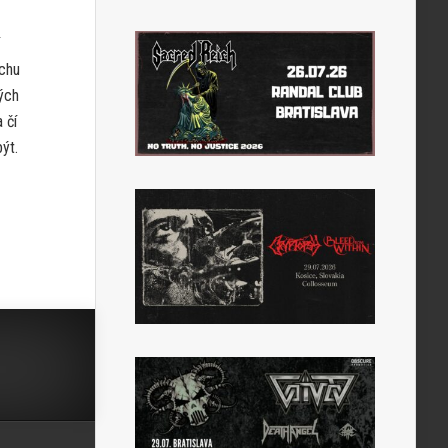
uchu
ých
 čí
ýt.