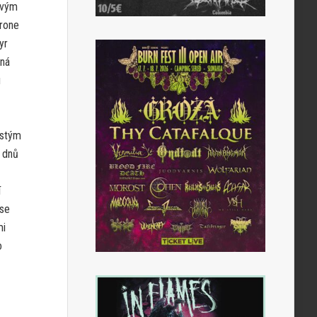
ovým
hrone
yr
lná
u
ostým
h dnů
í
 se
mi
o