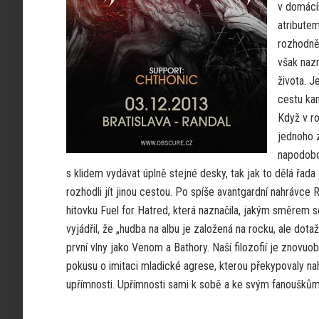
v domácím
atribute
rozhodně 
však nazn
života. J
cestu kam
Když v ro
jednoho z
napodobov
s klidem vydávat úplně stejné desky, tak jak to dělá řada
rozhodli jít jinou cestou. Po spíše avantgardní nahrávce
hitovku Fuel for Hatred, která naznačila, jakým směrem s
vyjádřil, že „hudba na albu je založená na rocku, ale dot
první vlny jako Venom a Bathory. Naší filozofií je znovu
pokusu o imitaci mladické agrese, kterou překypovaly na
upřímnosti. Upřímnosti sami k sobě a ke svým fanouškům