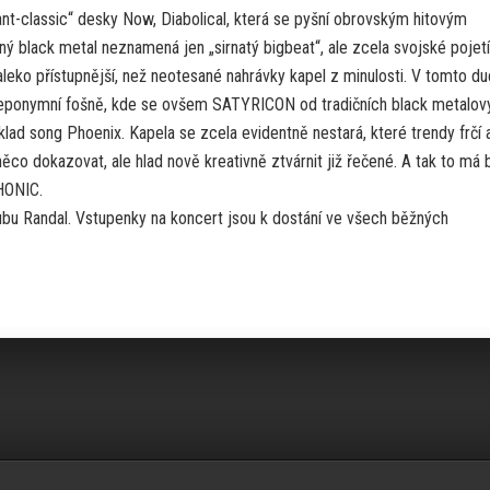
ant-classic“ desky Now, Diabolical, která se pyšní obrovským hitovým
 black metal neznamená jen „sirnatý bigbeat“, ale zcela svojské pojetí
daleko přístupnější, než neotesané nahrávky kapel z minulosti. V tomto d
ní eponymní fošně, kde se ovšem SATYRICON od tradičních black metalov
klad song Phoenix. Kapela se zcela evidentně nestará, které trendy frčí a
ěco dokazovat, ale hlad nově kreativně ztvárnit již řečené. A tak to má b
HONIC.
u Randal. Vstupenky na koncert jsou k dostání ve všech běžných