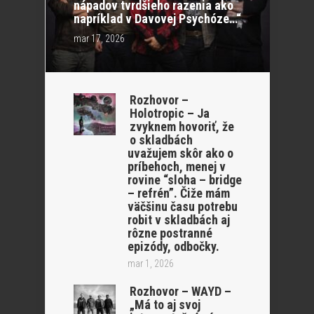
nápadov tvrdšieho razenia ako
napríklad v Davovej Psychóze…“
mar 17, 2026
Rozhovor –
Holotropic – Ja
zvyknem hovoriť, že
o skladbách
uvažujem skôr ako o
príbehoch, menej v
rovine “sloha – bridge
– refrén”. Čiže mám
väčšinu času potrebu
robit v skladbách aj
rôzne postranné
epizódy, odbočky.
mar 1, 2026
Rozhovor – WAYD –
„Má to aj svoj