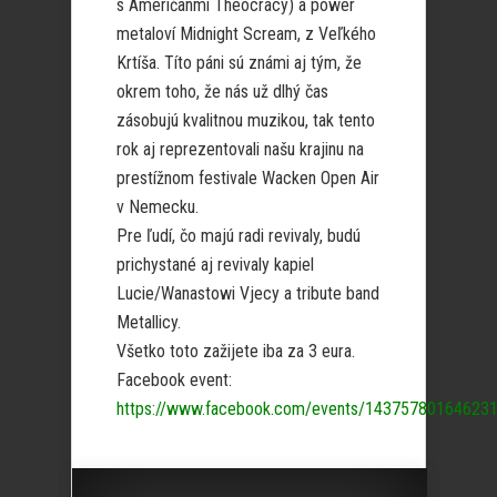
s Američanmi Theocracy) a power
metaloví Midnight Scream, z Veľkého
Krtíša. Títo páni sú známi aj tým, že
okrem toho, že nás už dlhý čas
zásobujú kvalitnou muzikou, tak tento
rok aj reprezentovali našu krajinu na
prestížnom festivale Wacken Open Air
v Nemecku.
Pre ľudí, čo majú radi revivaly, budú
prichystané aj revivaly kapiel
Lucie/Wanastowi Vjecy a tribute band
Metallicy.
Všetko toto zažijete iba za 3 eura.
Facebook event:
https://www.facebook.com/events/14375780164623