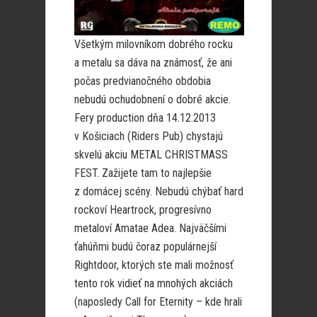
Všetkým milovníkom dobrého rocku
a metalu sa dáva na známosť, že ani
počas predvianočného obdobia
nebudú ochudobnení o dobré akcie.
Fery production dňa 14.12.2013
v Košiciach (Riders Pub) chystajú
skvelú akciu METAL CHRISTMASS
FEST. Zažijete tam to najlepšie
z domácej scény. Nebudú chýbať hard
rockoví Heartrock, progresívno
metaloví Amatae Adea. Najväčšími
ťahúňmi budú čoraz populárnejší
Rightdoor, ktorých ste mali možnosť
tento rok vidieť na mnohých akciách
(naposledy Call for Eternity – kde hrali