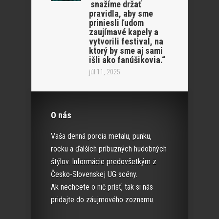
snažíme držať
pravidla, aby sme
priniesli ľudom
zaujímavé kapely a
vytvorili festival, na
ktorý by sme aj sami
išli ako fanúšikovia.“
júl 11, 2025
O nás
Vaša denná porcia metalu, punku,
rocku a ďalších príbuzných hudobných
štýlov. Informácie predovšetkým z
Česko-Slovenskej UG scény.
Ak nechcete o nič prísť, tak si nás
pridajte do záujmového zoznamu.