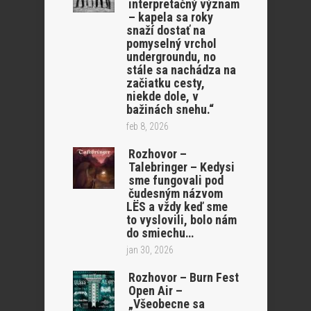
interpretačný význam
– kapela sa roky
snaží dostať na
pomyselný vrchol
undergroundu, no
stále sa nachádza na
začiatku cesty,
niekde dole, v
bažinách snehu.“
feb 8, 2026
Rozhovor –
Talebringer – Kedysi
sme fungovali pod
čudesným názvom
LËS a vždy keď sme
to vyslovili, bolo nám
do smiechu…
jan 30, 2026
Rozhovor – Burn Fest
Open Air –
„Všeobecne sa