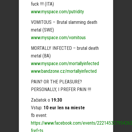
fuck !!! (ITA)
www.myspace.com/putridity
VOMITOUS – Brutal slamming death
metal (SWE)
www.myspace.com/vomitous
MORTALLY INFECTED – brutal death
metal (BA)
www.myspace.com/mortallyinfected
www.bandzone.cz/mortallyinfected
PAIN? OR THE PLEASURE?
PERSONALLY, I PREFER PAIN !!!
Začiatok o
19:30
Vstup:
10 eur len na mieste
fb event:
https://www.facebook.com/events/222145327954262
fref=ts