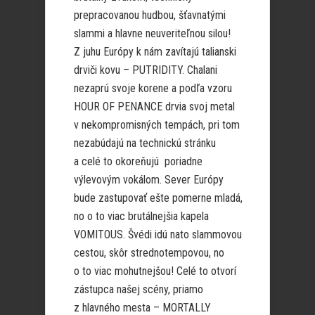
prepracovanou hudbou, šťavnatými
slammi a hlavne neuveriteľnou silou!
Z juhu Európy k nám zavítajú talianski
drviči kovu – PUTRIDITY. Chalani
nezaprú svoje korene a podľa vzoru
HOUR OF PENANCE drvia svoj metal
v nekompromisných tempách, pri tom
nezabúdajú na technickú stránku
a celé to okoreňujú poriadne
výlevovým vokálom. Sever Európy
bude zastupovať ešte pomerne mladá,
no o to viac brutálnejšia kapela
VOMITOUS. Švédi idú nato slammovou
cestou, skôr strednotempovou, no
o to viac mohutnejšou! Celé to otvorí
zástupca našej scény, priamo
z hlavného mesta – MORTALLY