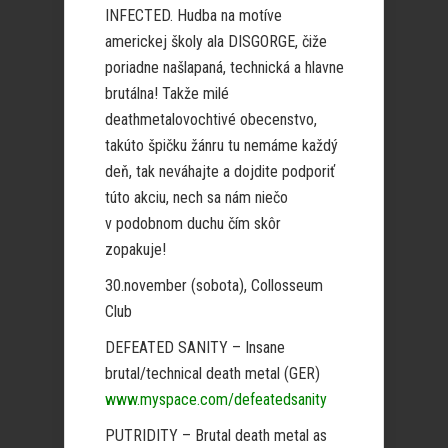
INFECTED. Hudba na motíve
americkej školy ala DISGORGE, čiže
poriadne našlapaná, technická a hlavne
brutálna! Takže milé
deathmetalovochtivé obecenstvo,
takúto špičku žánru tu nemáme každý
deň, tak neváhajte a dojdite podporiť
túto akciu, nech sa nám niečo
v podobnom duchu čím skôr
zopakuje!
30.november (sobota), Collosseum
Club
DEFEATED SANITY – Insane
brutal/technical death metal (GER)
www.myspace.com/defeatedsanity
PUTRIDITY – Brutal death metal as