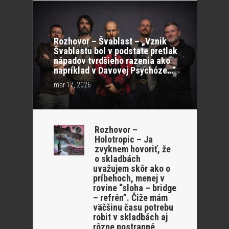
Rozhovor – Švablast – „Vznik
Švablastu bol v podstate pretlak
nápadov tvrdšieho razenia ako
napríklad v Davovej Psychóze…“
mar 17, 2026
Rozhovor –
Holotropic – Ja
zvyknem hovoriť, že
o skladbách
uvažujem skôr ako o
príbehoch, menej v
rovine “sloha – bridge
– refrén”. Čiže mám
väčšinu času potrebu
robit v skladbách aj
rôzne postranné