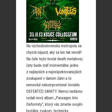
Na východoslovenskú metropolu sa
chystá nájazd, aký sa len tak nevidí!
Na čele tejto brutal death metalovej
čaty bude stáť momentálne jedno
z najlepších a najrešpektovanejších
zoskupení v danom žánri a to
nemecké nekompromisné tornádo
DEFEATED SANITY. Nemci nedávno
vydali nový album „Passages Into
Deformity“, ktorý vás zmetie svojím
brutálny zvukom, technicky