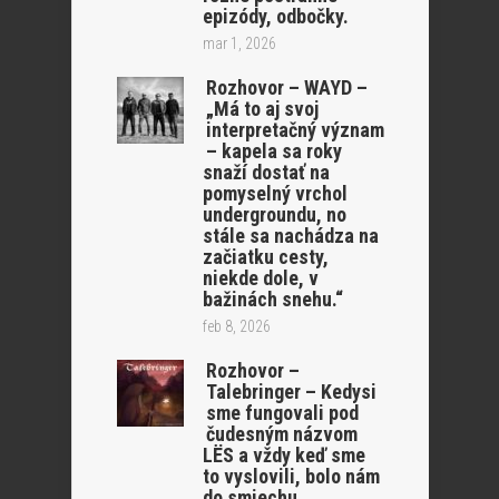
epizódy, odbočky.
mar 1, 2026
Rozhovor – WAYD –
„Má to aj svoj
interpretačný význam
– kapela sa roky
snaží dostať na
pomyselný vrchol
undergroundu, no
stále sa nachádza na
začiatku cesty,
niekde dole, v
bažinách snehu.“
feb 8, 2026
Rozhovor –
Talebringer – Kedysi
sme fungovali pod
čudesným názvom
LËS a vždy keď sme
to vyslovili, bolo nám
do smiechu…