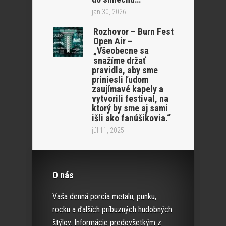
jan 30, 2026
Rozhovor – Burn Fest
Open Air –
„Všeobecne sa
snažíme držať
pravidla, aby sme
priniesli ľudom
zaujímavé kapely a
vytvorili festival, na
ktorý by sme aj sami
išli ako fanúšikovia.“
júl 11, 2025
O nás
Vaša denná porcia metalu, punku,
rocku a ďalších príbuzných hudobných
štýlov. Informácie predovšetkým z