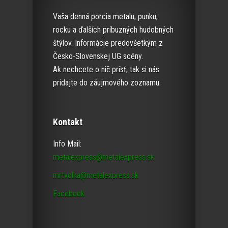
Vaša denná porcia metalu, punku,
rocku a ďalších príbuzných hudobných
štýlov. Informácie predovšetkým z
Česko-Slovenskej UG scény.
Ak nechcete o nič prísť, tak si nás
pridajte do záujmového zoznamu.
Kontakt
Info Mail:
metalexpress@metalexpress.sk
mrtvolka@metalexpress.sk
Facebook