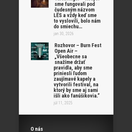
sme fungovali pod
čudesným názvom
LËS a vždy keď sme
to vyslovili, bolo nám
do smiechu…
jan 30, 2026
Rozhovor – Burn Fest
Open Air –
„Všeobecne sa
snažíme držať
pravidla, aby sme
priniesli ľudom
zaujímavé kapely a
vytvorili festival, na
ktorý by sme aj sami
išli ako fanúšikovia.“
júl 11, 2025
O nás