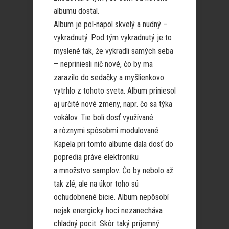
albumu dostal.
Album je pol-napol skvelý a nudný –
vykradnutý. Pod tým vykradnutý je to
myslené tak, že vykradli samých seba
– nepriniesli nič nové, čo by ma
zarazilo do sedačky a myšlienkovo
vytrhlo z tohoto sveta. Album priniesol
aj určité nové zmeny, napr. čo sa týka
vokálov. Tie boli dosť využívané
a rôznymi spôsobmi modulované.
Kapela pri tomto albume dala dosť do
popredia práve elektroniku
a množstvo samplov. Čo by nebolo až
tak zlé, ale na úkor toho sú
ochudobnené bicie. Album nepôsobí
nejak energicky hoci nezanecháva
chladný pocit. Skôr taký príjemný