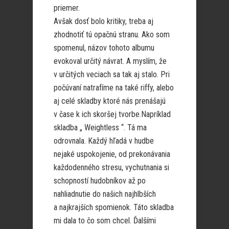
priemer.
Avšak dosť bolo kritiky, treba aj
zhodnotiť tú opačnú stranu. Ako som
spomenul, názov tohoto albumu
evokoval určitý návrat. A myslím, že
v určitých veciach sa tak aj stalo. Pri
počúvaní natrafíme na také riffy, alebo
aj celé skladby ktoré nás prenášajú
v čase k ich skoršej tvorbe.Napríklad
skladba „ Weightless “. Tá ma
odrovnala. Každý hľadá v hudbe
nejaké uspokojenie, od prekonávania
každodenného stresu, vychutnania si
schopností hudobníkov až po
nahliadnutie do našich najhlbších
a najkrajších spomienok. Táto skladba
mi dala to čo som chcel. Ďalšími