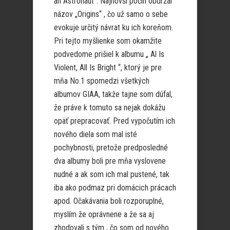
an Astronaut“. Najnovší počin obdržal
názov „Origins“ , čo už samo o sebe
evokuje určitý návrat ku ich koreňom.
Pri tejto myšlienke som okamžite
podvedome prišiel k albumu „ Al Is
Violent, All Is Bright “, ktorý je pre
mňa No.1 spomedzi všetkých
albumov GIAA, takže tajne som dúfal,
že práve k tomuto sa nejak dokážu
opäť prepracovať. Pred vypočutím ich
nového diela som mal isté
pochybnosti, pretože predposledné
dva albumy boli pre mňa vyslovene
nudné a ak som ich mal pustené, tak
iba ako podmaz pri domácich prácach
apod. Očakávania boli rozporuplné,
myslím že oprávnene a že sa aj
zhodovali s tým , čo som od nového