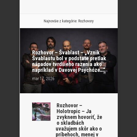
Najnovšie z kategórie:
Rozhovory
Rozhovor – Švablast – „Vznik
Švablastu bol v podstate pretlak
nápadov tvrdšieho razenia ako
napríklad v Davovej Psychóze…“
mar 17, 2026
Rozhovor –
Holotropic – Ja
zvyknem hovoriť, že
o skladbách
uvažujem skôr ako o
príbehoch, menej v