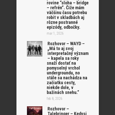
rovine “sloha – bridge
– refrén”. Čiže mám
väčšinu času potrebu
robit v skladbách aj
rôzne postranné
epizódy, odbočky.
mar 1, 2026
Rozhovor – WAYD –
„Má to aj svoj
interpretačný význam
– kapela sa roky
snaží dostať na
pomyselný vrchol
undergroundu, no
stále sa nachádza na
začiatku cesty,
niekde dole, v
bažinách snehu.“
feb 8, 2026
Rozhovor –
Talebringer – Kedysi