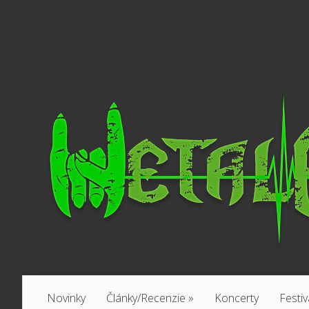
Novinky
Články/Recenzie
»
Koncerty
Festiv