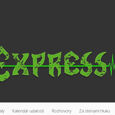
aly
Kalendár udalostí
Rozhovory
Za stenami hluku