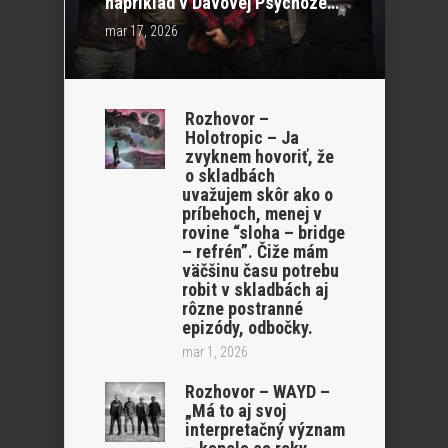
napríklad v Davovej Psychóze…“
mar 17, 2026
Rozhovor –
Holotropic – Ja
zvyknem hovoriť, že
o skladbách
uvažujem skôr ako o
príbehoch, menej v
rovine “sloha – bridge
– refrén”. Čiže mám
väčšinu času potrebu
robit v skladbách aj
rôzne postranné
epizódy, odbočky.
mar 1, 2026
Rozhovor – WAYD –
„Má to aj svoj
interpretačný význam