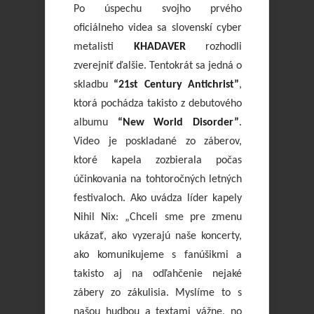
Po úspechu svojho prvého
oficiálneho videa sa slovenskí cyber
metalisti
KHADAVER
rozhodli
zverejniť ďalšie. Tentokrát sa jedná o
skladbu
“21st Century Antichrist”
,
ktorá pochádza takisto z debutového
albumu
“New World Disorder”
.
Video je poskladané zo záberov,
ktoré kapela zozbierala počas
účinkovania na tohtoročných letných
festivaloch. Ako uvádza líder kapely
Nihil Nix: „Chceli sme pre zmenu
ukázať, ako vyzerajú naše koncerty,
ako komunikujeme s fanúšikmi a
takisto aj na odľahčenie nejaké
zábery zo zákulisia. Myslíme to s
našou hudbou a textami vážne, no