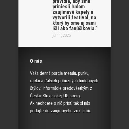
pravidla, aby sme
priniesli ľudom
zaujímavé kapely a
vytvorili festival, na
ktorý by sme aj sami
išli ako fanúšikovia.“
júl 11, 2025
O nás
Vaša denná porcia metalu, punku,
rocku a ďalších príbuzných hudobných
štýlov. Informácie predovšetkým z
Česko-Slovenskej UG scény.
Ak nechcete o nič prísť, tak si nás
pridajte do záujmového zoznamu.