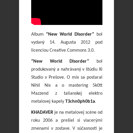
Album
“New World Disorder”
bol
vydaný 14. Augusta 2012 pod
licenciou Creative Commons 3.0.
“New World Disorder”
bol
produkovaný a nahrávaný v štúdiu Xi
Studio v Prešove. O mix sa postaral
Nihil Nix a o mastering 5k0tt
Mazzend z talianskej elektro
metalovej kapely
T3chn0ph0b1a
.
KHADAVER
je na metalovej scéne od
roku 2006 a prešiel si viacerými
zmenami v zostave. V súčasnosti je