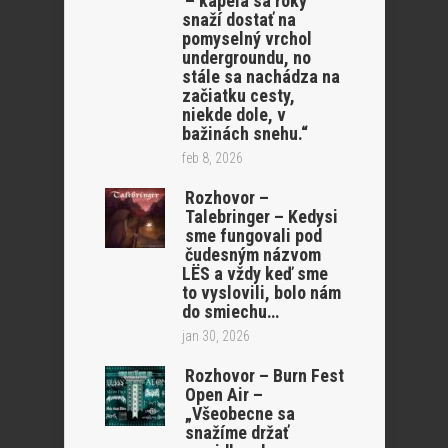
– kapela sa roky
snaží dostať na
pomyselný vrchol
undergroundu, no
stále sa nachádza na
začiatku cesty,
niekde dole, v
bažinách snehu.“
feb 8, 2026
Rozhovor –
Talebringer – Kedysi
sme fungovali pod
čudesným názvom
LËS a vždy keď sme
to vyslovili, bolo nám
do smiechu…
jan 30, 2026
Rozhovor – Burn Fest
Open Air –
„Všeobecne sa
snažíme držať