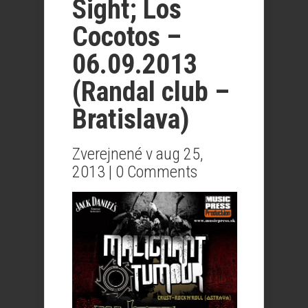
Sight; Los
Cocotos –
06.09.2013
(Randal club –
Bratislava)
Zverejnené v aug 25,
2013 |
0 Comments