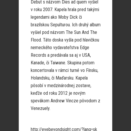
Debut s názvom Dies ad quem vyšiel
v roku 2007. Kapela hrala pred takými
legendami ako Moby Dick či
brazílskou Sepulturou. Ich druhý album
vyšiel pod názvom The Sun And The
Flood. Táto doska vyšla pod hlavičkou
nemeckého vydavateľstva Edge
Records a predávala sa aj v USA,
Kanade, či Taiwane. Skupina potom
koncertovala v rámci turné vo Fínsku,
Holandsku, či Maďarsku. Kapela
pôsobí v medzinárodnej zostave,
keďže od roku 2012 je novým
spevákom Andrew Vincze pôvodom z
Venezuely.
http://eyebeyondsight.com/?lang=sk