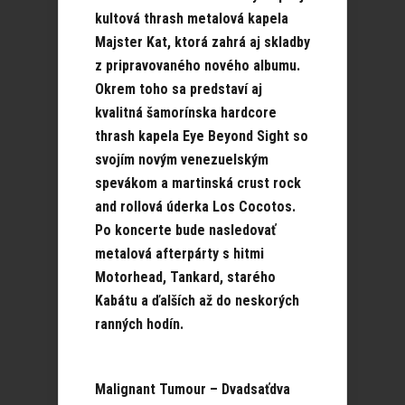
kultová thrash metalová kapela
Majster Kat, ktorá zahrá aj skladby
z pripravovaného nového albumu.
Okrem toho sa predstaví aj
kvalitná šamorínska hardcore
thrash kapela Eye Beyond Sight so
svojím novým venezuelským
spevákom a martinská crust rock
and rollová úderka Los Cocotos.
Po koncerte bude nasledovať
metalová afterpárty s hitmi
Motorhead, Tankard, starého
Kabátu a ďalších až do neskorých
ranných hodín.
Malignant Tumour – Dvadsaťdva