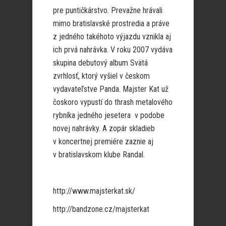
pre puntičkárstvo. Prevažne hrávali
mimo bratislavské prostredia a práve
z jedného takéhoto výjazdu vznikla aj
ich prvá nahrávka. V roku 2007 vydáva
skupina debutový album Svätá
zvrhlosť, ktorý vyšiel v českom
vydavateľstve Panda. Majster Kat už
čoskoro vypustí do thrash metalového
rybníka jedného jesetera v podobe
novej nahrávky. A zopár skladieb
v koncertnej premiére zaznie aj
v bratislavskom klube Randal.
http://www.majsterkat.sk/
http://bandzone.cz/majsterkat