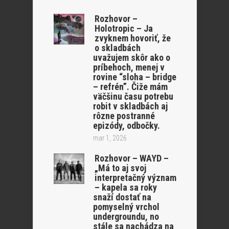
Rozhovor –
Holotropic – Ja
zvyknem hovoriť, že
o skladbách
uvažujem skôr ako o
príbehoch, menej v
rovine “sloha – bridge
– refrén”. Čiže mám
väčšinu času potrebu
robit v skladbách aj
rôzne postranné
epizódy, odbočky.
mar 1, 2026
Rozhovor – WAYD –
„Má to aj svoj
interpretačný význam
– kapela sa roky
snaží dostať na
pomyselný vrchol
undergroundu, no
stále sa nachádza na