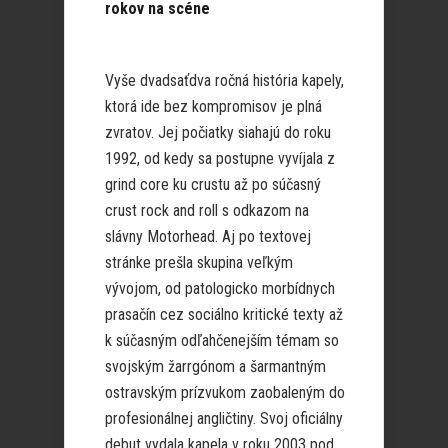
rokov na scéne
Vyše dvadsaťdva ročná história kapely,
ktorá ide bez kompromisov je plná
zvratov. Jej počiatky siahajú do roku
1992, od kedy sa postupne vyvíjala z
grind core ku crustu až po súčasný
crust rock and roll s odkazom na
slávny Motorhead. Aj po textovej
stránke prešla skupina veľkým
vývojom, od patologicko morbídnych
prasačín cez sociálno kritické texty až
k súčasným odľahčenejším témam so
svojským žarrgónom a šarmantným
ostravským prízvukom zaobaleným do
profesionálnej angličtiny. Svoj oficiálny
debut vydala kapela v roku 2003 pod