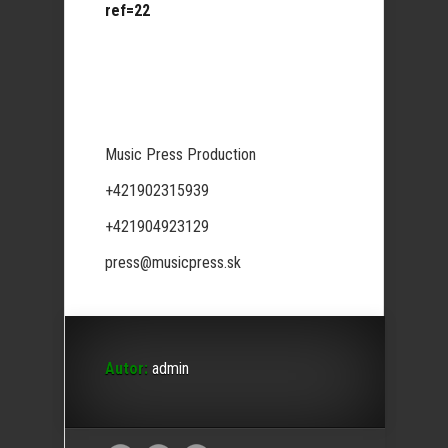
ref=22
Music Press Production
+421902315939
+421904923129
press@musicpress.sk
Autor:
admin