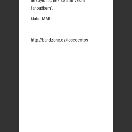
nezbylo nic než se stát vašim
fanouškem“.
klube MMC.
http://bandzone.cz/loscocotos