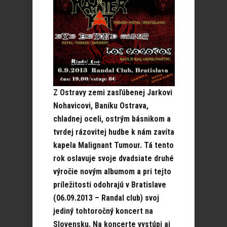
Z Ostravy zemi zasľúbenej Jarkovi
Nohavicovi, Baníku Ostrava,
chladnej oceli, ostrým básnikom a
tvrdej rázovitej hudbe k nám zavíta
kapela Malignant Tumour. Tá tento
rok oslavuje svoje dvadsiate druhé
výročie novým albumom a pri tejto
príležitosti odohrajú v Bratislave
(06.09.2013 – Randal club) svoj
jediný tohtoročný koncert na
Slovensku. Na koncerte vystúpi aj