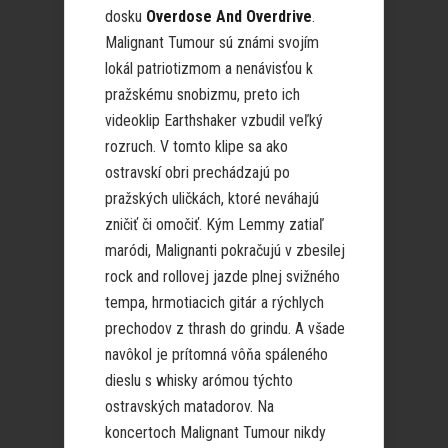
dosku
Overdose And
Overdrive
.
Malignant Tumour sú známi svojím
lokál patriotizmom a nenávisťou k
pražskému snobizmu, preto ich
videoklip Earthshaker vzbudil veľký
rozruch. V tomto klipe sa ako
ostravskí obri prechádzajú po
pražských uličkách, ktoré neváhajú
zničiť či omočiť. Kým Lemmy zatiaľ
maródi, Malignanti pokračujú v zbesilej
rock and rollovej jazde plnej svižného
tempa, hrmotiacich gitár a rýchlych
prechodov z thrash do grindu. A všade
navôkol je prítomná vôňa spáleného
dieslu s whisky arómou týchto
ostravských matadorov. Na
koncertoch Malignant Tumour nikdy