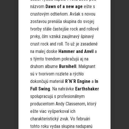
názvom
Dawn of a new age
ešte s
crustovým odtieňom. Avšak s novou
zostavou prenáša skupina do svojej
tvorby stále častejšie rock and rollové
prvky, čím vzniká zaujímavý špinavý
crust rock and roll. To už je zasadené
na malej doske
Hammer and Anvil
a
s týmto trendom pokračujú aj na
druhom albume
Burnihell
. Malignant
sú v tvorivom rozlete a rýchlo
dokončujú materiál
R´N´R Engine
a
In
Full Swing
. Na nahrávke
Earthshaker
spolupracujú s profesionálnym
producentom Andy Classenom, ktorý
ešte viac vyšperkoval ich
charakteristický zvuk. Vo februári
tohto roku vydaa skupina nadupanú