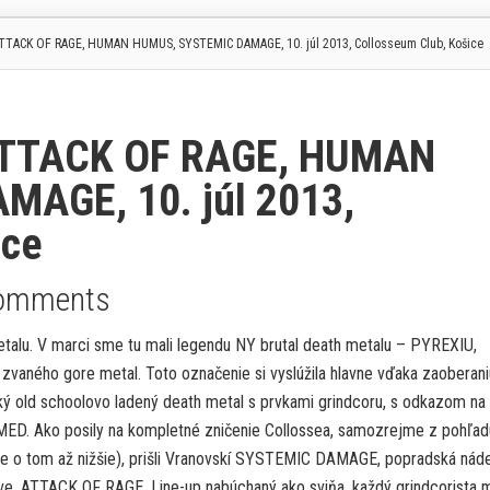
TTACK OF RAGE, HUMAN HUMUS, SYSTEMIC DAMAGE, 10. júl 2013, Collosseum Club, Košice
ATTACK OF RAGE, HUMAN
AGE, 10. júl 2013,
ice
omments
talu. V marci sme tu mali legendu NY brutal death metalu – PYREXIU,
zvaného gore metal. Toto označenie si vyslúžila hlavne vďaka zaoberani
cký old schoolovo ladený death metal s prvkami grindcoru, s odkazom na
ED. Ako posily na kompletné zničenie Collossea, samozrejme z pohľad
ale o tom až nižšie), prišli Vranovskí SYSTEMIC DAMAGE, popradská nád
e, ATTACK OF RAGE. Line-up nabúchaný ako sviňa, každý grindcorista 