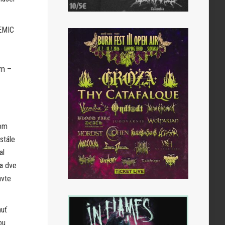
TEMIC
om –
tom
stále
al
na dve
avte
nuť
ou