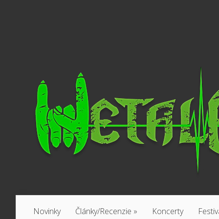
Novinky
Články/Recenzie
»
Koncerty
Festiv