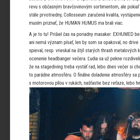
revu s občasným bravčovinovým sortimentom, ale pokiaľ ni
stále prvotriedny, Collosseum zaručená kvalita, vystúpenie
musím priznať, že HUMAN HUMUS ma brali viac.
A je to tu! Prišiel čas na poriadny masaker. EXHUMED bez 
ani nemá význam písať, len by som sa opakoval, no drive 
spieval, resp. vrieskal na štýl starých thrash metalových
ocenenie headbanger večera. Ľudia sa už pekne rozdiveli,
že na stagediving treba vystáť rad, lebo dnes večer si ch
to parádne atmosféru. O finálne doladenie atmosféry sa
s motorovou pílou v rukách, našťastie bez reťaze, lebo h