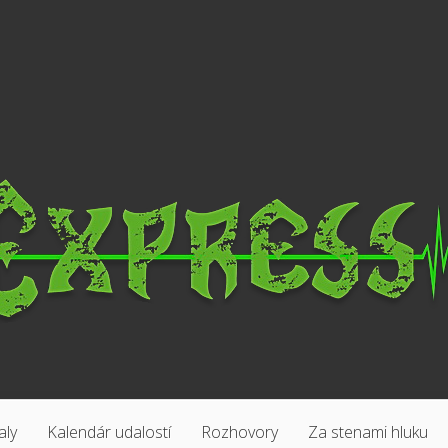
aly
Kalendár udalostí
Rozhovory
Za stenami hluku