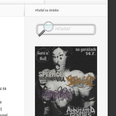
Hľadať na stránke
u sa
u
ej
musel