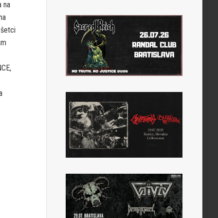
a na
na
všetci
ám
CE,
a