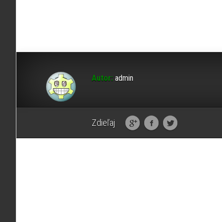
Autor:
admin
Zdieľaj