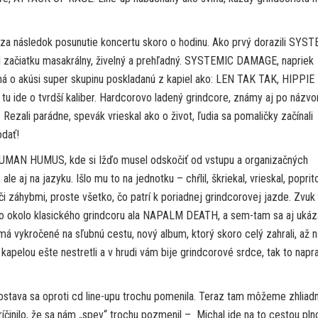
 za následok posunutie
koncertu skoro o hodinu. Ako prvý dorazili SYS
d začiatku masakrálny, živelný a prehľadný. SYSTEMIC DAMAGE, napriek
jedná o akúsi super skupinu poskladanú z kapiel ako: LEN TAK TAK, HIPPIE
de o tvrdší kaliber. Hardcorovo ladený grindcore, známy aj po názv
zali parádne, spevák vrieskal ako o život, ľudia sa pomaličky začínali
odať!
HUMAN HUMUS, kde si Ižďo musel odskočiť od vstupu a organizačných
ale aj na jazyku. Išlo mu to na jednotku – chŕlil,
škriekal, vrieskal, popri
i záhybmi, proste všetko, čo patrí k poriadnej grindcorovej jazde. Zvuk 
ovalo okolo klasického grindcoru ala NAPALM DEATH, a sem-tam sa aj ukáz
má vykročené na sľubnú cestu, nový album, ktorý skoro celý zahrali, až 
kapelou ešte nestretli a v hrudi vám bije grindcorové srdce, tak to napr
stava sa oproti cd line-upu trochu pomenila. Teraz tam môžeme zhliad
nilo, že sa nám „spev“ trochu pozmenil – Michal ide na to cestou pln