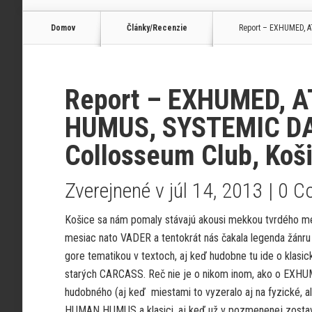
Domov
Články/Recenzie
Report – EXHUMED, A
Report – EXHUMED, 
HUMUS, SYSTEMIC DAM
Collosseum Club, Koš
Zverejnené v júl 14, 2013 |
0 C
Košice sa nám pomaly stávajú akousi mekkou tvrdého me
mesiac nato VADER a tentokrát nás čakala legenda žánru 
gore tematikou v textoch, aj keď hudobne tu ide o klasi
starých CARCASS. Reč nie je o nikom inom, ako o EXHUM
hudobného (aj keď miestami to vyzeralo aj na fyzické, 
HUMAN HUMUS a klasici, aj keď už v pozmenenej zostav