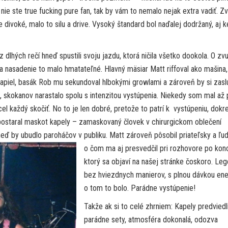
e ste true fucking pure fan, tak by vám to nemalo nejak extra vadiť. Z
 divoké, malo to silu
a drive. Vysoký štandard bol naďalej dodržaný, aj 
dlhých rečí hneď spustili svoju jazdu, ktorá ničila všetko dookola. O zv
a nasadenie to malo hmatateľné. Hlavný mäsiar Matt riffoval ako mašina,
 kapiel, basák Rob mu sekundoval hlbokými growlami a zároveň by si zaslú
 skokanov narastalo spolu s intenzitou vystúpenia. Niekedy som mal až 
cel každý skočiť. No to je len dobré, pretože to patrí k vystúpeniu, dokr
 postaral maskot kapely – zamaskovaný človek v chirurgickom oblečení
neď by ubudlo paroháčov v publiku. Matt zároveň pôsobil priateľsky a ľud
o čom ma aj
presvedčil pri rozhovore po kon
ktorý sa objaví na našej stránke čoskoro. Le
bez hviezdnych manierov, s plnou dávkou ene
o tom to bolo. Parádne vystúpenie!
Takže ak si to celé zhrniem: Kapely predviedl
parádne sety, atmosféra dokonalá, odozva