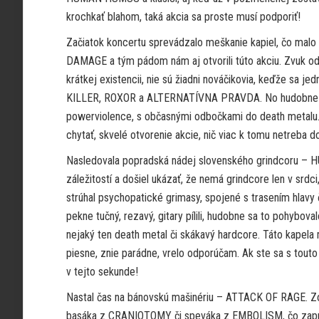
krochkať blahom, taká akcia sa proste musí podporiť!
Začiatok koncertu sprevádzalo meškanie kapiel, čo malo
DAMAGE a tým pádom nám aj otvorili túto akciu. Zvuk o
krátkej existencii, nie sú žiadni nováčikovia, keďže sa 
KILLER, ROXOR a ALTERNATÍVNA PRAVDA. No hudobne tu i
powerviolence, s občasnými odbočkami do death metalu. Re
chytať, skvelé otvorenie akcie, nič viac k tomu netreba d
Nasledovala popradská nádej slovenského grindcoru – 
záležitostí a došiel ukázať, že nemá grindcore len v srdci, 
strúhal psychopatické grimasy, spojené s trasením hlavy č
pekne tučný, rezavý, gitary pílili, hudobne sa to pohyb
nejaký ten death metal či skákavý hardcore. Táto kapela 
piesne, znie parádne, vrelo odporúčam. Ak ste sa s touto 
v tejto sekunde!
Nastal čas na bánovskú mašinériu – ATTACK OF RAGE. Zo
basáka z CRANIOTOMY či speváka z EMBOLISM, čo zapríči