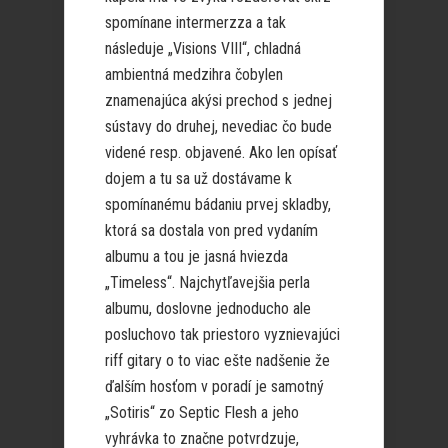
spomínane intermerzza a tak
následuje „Visions VIII“, chladná
ambientná medzihra čobylen
znamenajúca akýsi prechod s jednej
sústavy do druhej, nevediac čo bude
videné resp. objavené. Ako len opísať
dojem a tu sa už dostávame k
spomínanému bádaniu prvej skladby,
ktorá sa dostala von pred vydaním
albumu a tou je jasná hviezda
„Timeless“. Najchytľavejšia perla
albumu, doslovne jednoducho ale
posluchovo tak priestoro vyznievajúci
riff gitary o to viac ešte nadšenie že
ďalším hosťom v poradí je samotný
„Sotiris“ zo Septic Flesh a jeho
vyhrávka to značne potvrdzuje,