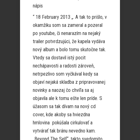
nápis
“ 18 February 2013 „. A tak to prišlo, v
okamžiku som sa zameral a pozeral
po youtube, či nenarazím na nejaký
trailer potvrdzujúci, že kapela vydáva
nový album a bolo tomu skutočne tak.
Vtedy sa dostavil istý pocit
nechápavosti a radosti zároveň,
netrpezlivo som vyčkával kedy sa
objaví nejaká skladba z pripravovanej
novinky a naozaj čo chvíľa sa aj
objavila ale k tomu ešte len príde. S
úžasom sa tak dívam na nový cd
cover, kde akoby sa hviezdna
hmlovina pokúšala cirkulovať a
vytvárať tak bránu nevedno kam.
„Beyond The Self“, takto svedomito