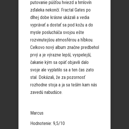
putovanie púšťou hviezd a hmlovín
zďaleka nekončí. Fractal Gates po
dlhej dobe krásne ukázali a vedia
vyprávať a dostať sa pod kožu a do
mysle poslucháča svojou ešte
rozvinutejšou atmosférou a hĺbkou.
Celkovo nový album značne predbehol
prvý a je výrazne lepší, vyspelejší,
čakanie kým sa opäť objavili dalo
svoje ale vyplatilo sa a ten čas zato
stal. Dokázali, že za pozornosť
rozhodne stoja a ja sa teším kam nás
zavedú nabudúce.
Marcus
Hodnotenie: 9,5/10