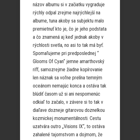
názov albumu si v začiatku vygraduje
rýchly odpal zrejme najrýchlejší na
albume, tuna akoby sa subjektu malo
premietnuť kto je, čo je jeho podstata
a čo znamená aj keď jednak akoby v
rýchlosti svetla, no asi to tak má byť.
Spomaľujeme pri predposlednej “
Glooms Of Cyan“ jemne amarthovský
riff, samozrejme žiadne kopírovanie
len náznak sa voľne prelína temným
oceánom nemajúc konca a ostáva tak
blúdiť časom už si ani nespomenúc
odkiaľ to začalo, v závere si to tak v
diaľave dozneje gitarovou doznelkou
kozmickej monumentálnosti. Cestu
uzatvára outro „Visions IX“, to ostáva
zahalené tajomstvom a dojmom, že