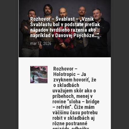
Rozhovor – Švablast – „Vznik
Švablastu bol v podstate pretlak
nápadov tvrdšieho razenia ako
napríklad v Davovej Psychóze…“
mar 17, 2026
Rozhovor –
Holotropic – Ja
zvyknem hovoriť, že
o skladbách
uvažujem skôr ako o
príbehoch, menej v
rovine “sloha – bridge
– refrén”. Čiže mám
väčšinu času potrebu
robit v skladbách aj
rôzne postranné
epizódy, odbočky.