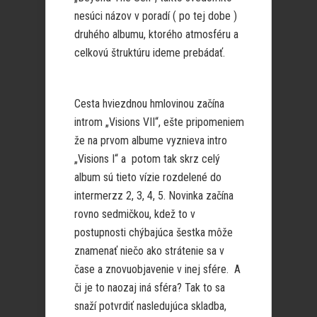
nesúci názov v poradí ( po tej dobe )
druhého albumu, ktorého atmosféru a
celkovú štruktúru ideme prebádať.
Cesta hviezdnou hmlovinou začína
introm „Visions VII“, ešte pripomeniem
že na prvom albume vyznieva intro
„Visions I“ a potom tak skrz celý
album sú tieto vízie rozdelené do
intermerzz 2, 3, 4, 5. Novinka začína
rovno sedmičkou, kdež to v
postupnosti chýbajúca šestka môže
znamenať niečo ako strátenie sa v
čase a znovuobjavenie v inej sfére. A
či je to naozaj iná sféra? Tak to sa
snaží potvrdiť nasledujúca skladba,