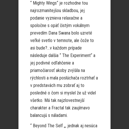
“ Mighty Wings“ je rozhodne tou
najrozmanitejšou skladbou, jej
podanie vyznieva relaxačne a
spoločne s opäť čistým vokálnym
prevedím Dana Swana bolo uzreté
veľké svetlo v temnote, ale čože to
asi bude?…v každom prípade
následuje dalšia “ The Experiment“ a
jej podivné odľahčenie a
priamočiarosť akoby zvýšila na
rýchlosti a mala poslúchača roztrhať a
v predstavách mu zobrať aj to
posledné o čom si myslel že už videl
všetko. Má tak najzlovestnejší
charakter a Fractal tak zaujímavo
balancujú s náladami.
“ Beyond The Self „, jednak aj nesúca