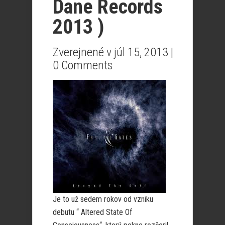
Dane Records
2013 )
Zverejnené v júl 15, 2013 |
0 Comments
Je to už sedem rokov od vzniku
debutu “ Altered State Of