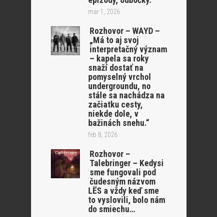
mar 1, 2026
Rozhovor – WAYD –
„Má to aj svoj
interpretačný význam
– kapela sa roky
snaží dostať na
pomyselný vrchol
undergroundu, no
stále sa nachádza na
začiatku cesty,
niekde dole, v
bažinách snehu.“
feb 8, 2026
Rozhovor –
Talebringer – Kedysi
sme fungovali pod
čudesným názvom
LËS a vždy keď sme
to vyslovili, bolo nám
do smiechu…