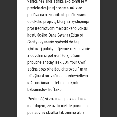
vzniká než skôr zaniká ako tomu je v
predchadzajúcej songe a tak viac
pridáva na rozmanitosti polôh značne
epického prejavu, ktorý sa vystupňuje
prostredníctvom melodického vokálu
hosťujúcého Dana Swana (Edge of
Sanity) vyznenie spôsobí do tej
výškovej polohy príjemne rozochvenie
a dovolím si potvrdiť že aj očiam
pribudne značný lesk. „On Your Own“
začína pozvolnejšou gitarovou “ tn tn
tn“ výhravkou, známou predovšetkým
u Amon Amarth alebo epických
balzamistov Be´Lakor.
Poslucháč si zrejme aj povie a bude
mať dojem, že už to niekde počul a tie
postupy sú skrátka tak známe ale v