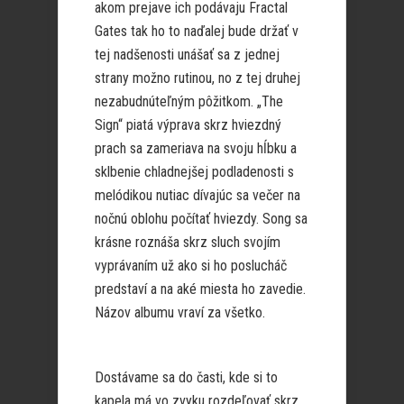
akom prejave ich podávaju Fractal
Gates tak ho to naďalej bude držať v
tej nadšenosti unášať sa z jednej
strany možno rutinou, no z tej druhej
nezabudnúteľným pôžitkom. „The
Sign“ piatá výprava skrz hviezdný
prach sa zameriava na svoju hĺbku a
sklbenie chladnejšej podladenosti s
melódikou nutiac dívajúc sa večer na
nočnú oblohu počítať hviezdy. Song sa
krásne roznáša skrz sluch svojím
vyprávaním už ako si ho poslucháč
predstaví a na aké miesta ho zavedie.
Názov albumu vraví za všetko.
Dostávame sa do časti, kde si to
kapela má vo zvyku rozdeľovať skrz