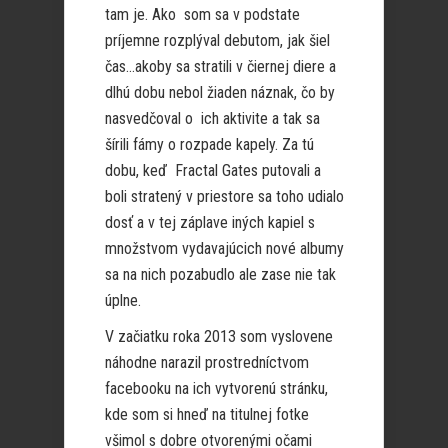
tam je. Ako som sa v podstate
príjemne rozplýval debutom, jak šiel
čas…akoby sa stratili v čiernej diere a
dlhú dobu nebol žiaden náznak, čo by
nasvedčoval o ich aktivite a tak sa
šírili fámy o rozpade kapely. Za tú
dobu, keď Fractal Gates putovali a
boli stratený v priestore sa toho udialo
dosť a v tej záplave iných kapiel s
množstvom vydavajúcich nové albumy
sa na nich pozabudlo ale zase nie tak
úplne.
V začiatku roka 2013 som vyslovene
náhodne narazil prostredníctvom
facebooku na ich vytvorenú stránku,
kde som si hneď na titulnej fotke
všimol s dobre otvorenými očami