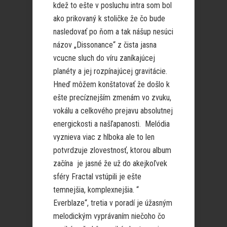
kdež to ešte v posluchu intra som bol
ako prikovaný k stoličke že čo bude
nasledovať po ňom a tak nášup nesúci
názov „Dissonance“ z čista jasna
vcucne sluch do víru zaníkajúcej
planéty a jej rozpínajúcej gravitácie.
Hneď môžem konštatovať že došlo k
ešte precíznejším zmenám vo zvuku,
vokálu a celkového prejavu absolutnej
energickosti a našľapanosti. Melódia
vyznieva viac z hlboka ale to len
potvrdzuje zlovestnosť, ktorou album
začína je jasné že už do akejkoľvek
sféry Fractal vstúpili je ešte
temnejšia, komplexnejšia. “
Everblaze“, tretia v poradí je úžasným
melodickým vyprávaním niečoho čo