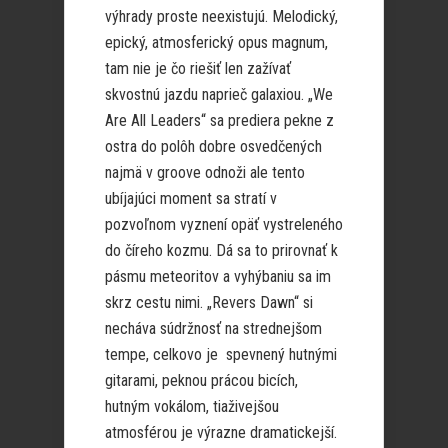
výhrady proste neexistujú. Melodický,
epický, atmosferický opus magnum,
tam nie je čo riešiť len zažívať
skvostnú jazdu naprieč galaxiou. „We
Are All Leaders“ sa prediera pekne z
ostra do polôh dobre osvedčených
najmä v groove odnoži ale tento
ubíjajúci moment sa stratí v
pozvoľnom vyznení opäť vystreleného
do číreho kozmu. Dá sa to prirovnať k
pásmu meteoritov a vyhýbaniu sa im
skrz cestu nimi. „Revers Dawn“ si
necháva súdržnosť na strednejšom
tempe, celkovo je spevnený hutnými
gitarami, peknou prácou bicích,
hutným vokálom, tiaživejšou
atmosférou je výrazne dramatickejší.