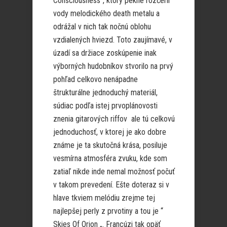
Consciousness“, ktorý pekne rozčeril
vody melodického death metalu a
odrážal v nich tak nočnú oblohu
vzdialených hviezd. Toto zaujímavé, v
úzadí sa držiace zoskúpenie inak
výborných hudobníkov stvorilo na prvý
pohľad celkovo nenápadne
štrukturálne jednoduchý materiál,
súdiac podľa istej prvoplánovosti
znenia gitarových riffov ale tú celkovú
jednoduchosť, v ktorej je ako dobre
známe je ta skutočná krása, posiluje
vesmírna atmosféra zvuku, kde som
zatiaľ nikde inde nemal možnosť počuť
v takom prevedení. Ešte doteraz si v
hlave tkviem melódiu zrejme tej
najlepšej perly z prvotiny a tou je “
Skies Of Orion „. Francúzi tak opäť