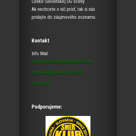
Česko-Slovenskej UG scény.
Ak nechcete o nič prísť, tak si nás
pridajte do záujmového zoznamu.
Kontakt
Info Mail:
metalexpress@metalexpress.sk
mrtvolka@metalexpress.sk
Facebook
Podporujeme: