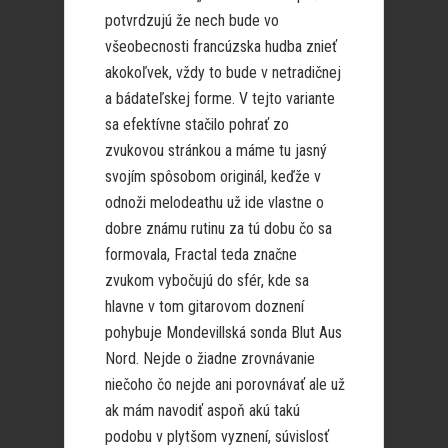
potvrdzujú že nech bude vo
všeobecnosti francúzska hudba znieť
akokoľvek, vždy to bude v netradičnej
a bádateľskej forme. V tejto variante
sa efektívne stačilo pohrať zo
zvukovou stránkou a máme tu jasný
svojím spôsobom originál, keďže v
odnoži melodeathu už ide vlastne o
dobre známu rutinu za tú dobu čo sa
formovala, Fractal teda značne
zvukom vybočujú do sfér, kde sa
hlavne v tom gitarovom doznení
pohybuje Mondevillská sonda Blut Aus
Nord. Nejde o žiadne zrovnávanie
niečoho čo nejde ani porovnávať ale už
ak mám navodiť aspoň akú takú
podobu v plytšom vyznení, súvislosť