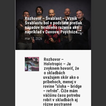
Rozhovor – Švablast – „Vznik
Švablastu bol v podstate pretlak
nápadov tvrdšieho razenia ako
napríklad v Davovej Psychóze…“
mar 17, 2026
Rozhovor –
Holotropic – Ja
zvyknem hovoriť, že
o skladbách
uvažujem skôr ako o
príbehoch, menej v
rovine “sloha – bridge
– refrén”. Čiže mám
väčšinu času potrebu
robit v skladbách aj
rôzne postranné