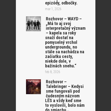
epizódy, odbočky.
mar 1, 2026
Rozhovor – WAYD –
„Má to aj svoj
interpretačný význam
– kapela sa roky
snaží dostať na
pomyselný vrchol
undergroundu, no
stále sa nachádza na
začiatku cesty,
niekde dole, v
bažinách snehu.“
feb 8, 2026
Rozhovor –
Talebringer – Kedysi
sme fungovali pod
čudesným názvom
LËS a vždy keď sme
to vyslovili, bolo nám
do smiechu…