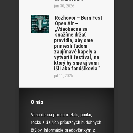
jan 30, 2026
Rozhovor – Burn Fest
Open Air –
„Všeobecne sa
snažíme držať
pravidla, aby sme
priniesli ľudom
zaujímavé kapely a
vytvorili festival, na
ktorý by sme aj sami
išli ako fanúšikovia.“
júl 11, 2025
O nás
Vaša denná porcia metalu, punku,
rocku a ďalších príbuzných hudobných
štýlov. Informácie predovšetkým z