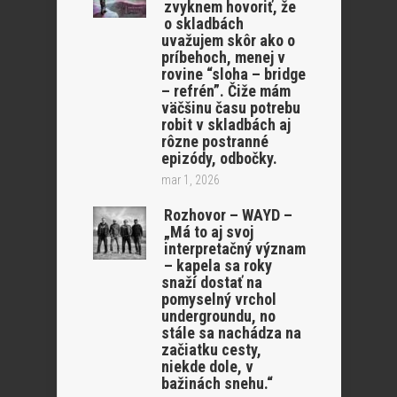
zvyknem hovoriť, že
o skladbách
uvažujem skôr ako o
príbehoch, menej v
rovine “sloha – bridge
– refrén”. Čiže mám
väčšinu času potrebu
robit v skladbách aj
rôzne postranné
epizódy, odbočky.
mar 1, 2026
Rozhovor – WAYD –
„Má to aj svoj
interpretačný význam
– kapela sa roky
snaží dostať na
pomyselný vrchol
undergroundu, no
stále sa nachádza na
začiatku cesty,
niekde dole, v
bažinách snehu.“