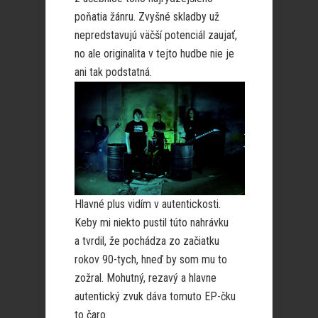
poňatia žánru. Zvyšné skladby už
nepredstavujú väčší potenciál zaujať,
no ale originalita v tejto hudbe nie je
ani tak podstatná.
Hlavné plus vidím v autentickosti.
Keby mi niekto pustil túto nahrávku
a tvrdil, že pochádza zo začiatku
rokov 90-tych, hneď by som mu to
zožral. Mohutný, rezavý a hlavne
autentický zvuk dáva tomuto EP-čku
to čaro.