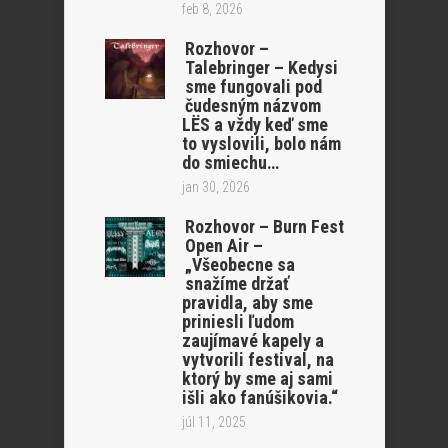
feb 8, 2026
Rozhovor –
Talebringer – Kedysi
sme fungovali pod
čudesným názvom
LËS a vždy keď sme
to vyslovili, bolo nám
do smiechu…
jan 30, 2026
Rozhovor – Burn Fest
Open Air –
„Všeobecne sa
snažíme držať
pravidla, aby sme
priniesli ľudom
zaujímavé kapely a
vytvorili festival, na
ktorý by sme aj sami
išli ako fanúšikovia.“
júl 11, 2025