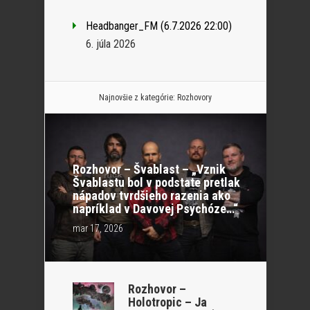
Headbanger_FM (6.7.2026 22:00)
6. júla 2026
Najnovšie z kategórie:
Rozhovory
Rozhovor – Švablast – „Vznik
Švablastu bol v podstate pretlak
nápadov tvrdšieho razenia ako
napríklad v Davovej Psychóze…“
mar 17, 2026
Rozhovor –
Holotropic – Ja