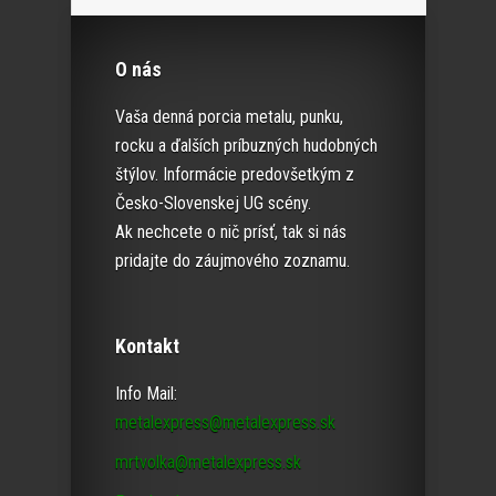
O nás
Vaša denná porcia metalu, punku,
rocku a ďalších príbuzných hudobných
štýlov. Informácie predovšetkým z
Česko-Slovenskej UG scény.
Ak nechcete o nič prísť, tak si nás
pridajte do záujmového zoznamu.
Kontakt
Info Mail:
metalexpress@metalexpress.sk
mrtvolka@metalexpress.sk