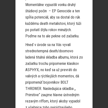
Momentálne vypustili vonku druhý
štúdiový počin
– EP Genocide a ten
spĺňa potenciál, aby sa dostal do rúk
každému death metalistovi, ktorý túži
po poňatí štýlu rokov minulých.
Poďme na to ale pekne od začiatku.
Hneď v úvode sa na Vás vyvalí
strednotempná death/doomovo
ladená titulná skladba albumu, ktorá zo
začiatku trochu pripomenie klasikov
ASPHYX, no keď sa už prevráti do
valivých a rýchlejších momentov, dá
pripomenúť bojovníkov BOLT
THROWER. Nasledujúca skladba „
Primitive“ zaujme hlavne ústredným
rezavým riffom, ktorý akoby vypadol
z učebnice toho najrýdzejšieho