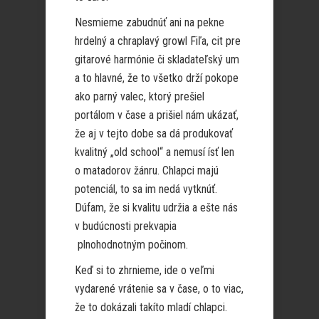
Nesmieme zabudnúť ani na pekne
hrdelný a chraplavý growl Fiľa, cit pre
gitarové harmónie či skladateľský um
a to hlavné, že to všetko drží pokope
ako parný valec, ktorý prešiel
portálom v čase a prišiel nám ukázať,
že aj v tejto dobe sa dá produkovať
kvalitný „old school“ a nemusí ísť len
o matadorov žánru. Chlapci majú
potenciál, to sa im nedá vytknúť.
Dúfam, že si kvalitu udržia a ešte nás
v budúcnosti prekvapia
plnohodnotným počinom.
Keď si to zhrnieme, ide o veľmi
vydarené vrátenie sa v čase, o to viac,
že to dokázali takíto mladí chlapci.