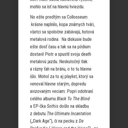
mohlo sa ísť na hlavnú hviezdu.
No ešte predtým sa Collosseum
krásne naplnilo, kopa známych tvári,
všetci sa spoločne zabávajú, hotová
metalová rodina. Na diskusie bude
ešte dosť času a tak sa na pódium
dostavil Piotr a spustil svoju death
metalovú jazdu. Neskutočný tlak
a rázny ťah na bránu, o to tu hlavne
išlo. Mohol za to aj playlist, ktorý sa
venoval hlavne starým, dopredu
avizovaným veciam. Popri odohraní
celého albumu
Black To The Blind
a EP-čka
Sothis
došlo na skladbu
z debutu
The Ultimate Incantation
(„Dark Age“), či na pecku z
De