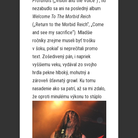
Profundis
(„Vision and the Voice“) , no
nezabudlo sa ani na posledný album
Welcome To The Morbid Reich
(„Return to the Morbid Reich“, „Come
and see my sacrifice“). Mladšie
ročníky zrejme museli byť trošku
v šoku, pokiaľ si neprečítali promo
text. Zošedivený pán, i napriek
vyššiemu veku, vydával zo svojho
hrdla pekne hlboký, mohutný a
zároveň šťavnatý growl. Ku tomu
nasadenie ako sa patrí, až sa mi zdalo,
že oproti
minulému výkonu to stúplo