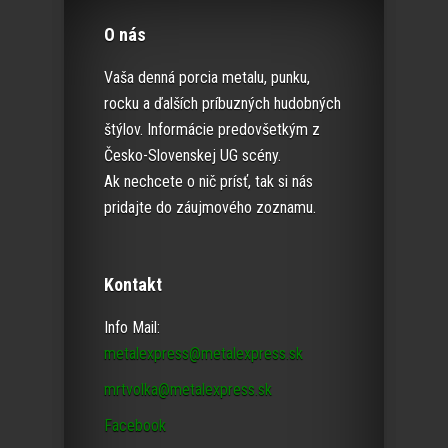
O nás
Vaša denná porcia metalu, punku,
rocku a ďalších príbuzných hudobných
štýlov. Informácie predovšetkým z
Česko-Slovenskej UG scény.
Ak nechcete o nič prísť, tak si nás
pridajte do záujmového zoznamu.
Kontakt
Info Mail:
metalexpress@metalexpress.sk
mrtvolka@metalexpress.sk
Facebook