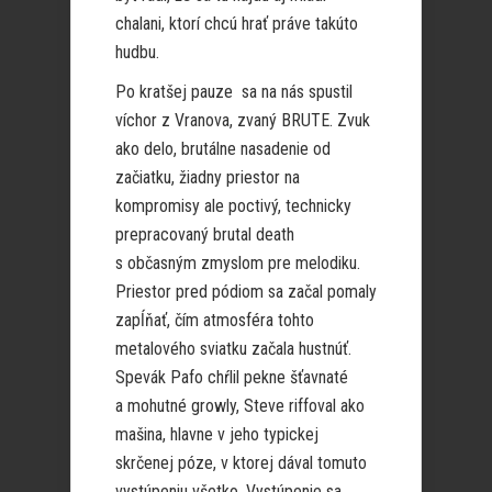
chalani, ktorí chcú hrať práve takúto
hudbu.
Po kratšej pauze sa na nás spustil
víchor z Vranova, zvaný BRUTE. Zvuk
ako delo, brutálne nasadenie od
začiatku, žiadny priestor na
kompromisy ale poctivý, technicky
prepracovaný brutal death
s občasným zmyslom pre melodiku.
Priestor pred pódiom sa začal pomaly
zapĺňať, čím atmosféra tohto
metalového sviatku začala hustnúť.
Spevák Pafo chŕlil pekne šťavnaté
a mohutné growly, Steve riffoval ako
mašina, hlavne v jeho typickej
skrčenej póze, v ktorej dával tomuto
vystúpeniu všetko. Vystúpenie sa