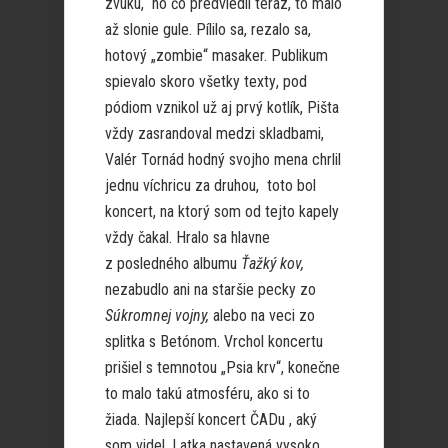
zvuku, no čo predviedli teraz, to malo
až slonie gule. Pílilo sa, rezalo sa,
hotový „zombie“ masaker. Publikum
spievalo skoro všetky texty
, pod
pódiom vznikol už aj prvý kotlík, Pišta
vždy zasrandoval medzi skladbami,
Valér Tornád hodný svojho mena chrlil
jednu víchricu za druhou, toto bol
koncert, na ktorý som od tejto kapely
vždy čakal. Hralo sa hlavne
z posledného albumu
Ťažký kov,
nezabudlo ani na staršie pecky zo
Súkromnej vojny,
alebo na veci zo
splitka s Betónom. Vrchol koncertu
prišiel s temnotou „Psia krv“, konečne
to malo takú atmosféru, ako si to
žiada. Najlepší koncert ČADu , aký
som videl. Latka nastavená vysoko,