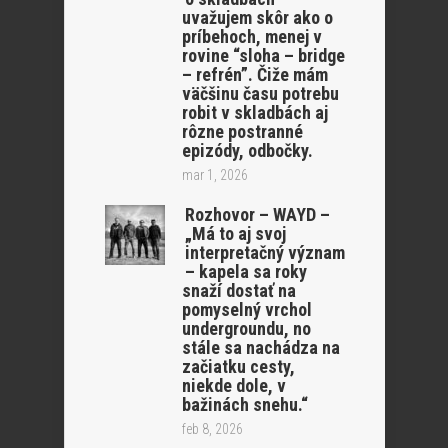
uvažujem skôr ako o
príbehoch, menej v
rovine “sloha – bridge
– refrén”. Čiže mám
väčšinu času potrebu
robit v skladbách aj
rôzne postranné
epizódy, odbočky.
mar 1, 2026
Rozhovor – WAYD –
„Má to aj svoj
interpretačný význam
– kapela sa roky
snaží dostať na
pomyselný vrchol
undergroundu, no
stále sa nachádza na
začiatku cesty,
niekde dole, v
bažinách snehu.“
feb 8, 2026