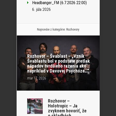
Headbanger_FM (6.7.2026 22:00)
6. júla 2026
Najnovšie z kategórie:
Rozhovory
Rozhovor – Švablast – „Vznik
Švablastu bol v podstate pretlak
nápadov tvrdšieho razenia ako
napríklad v Davovej Psychóze…“
mar 17, 2026
Rozhovor –
Holotropic – Ja
zvyknem hovoriť, že
o skladbách