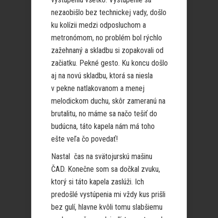
nezaobišlo bez technickej vady, došlo
ku kolízii medzi odposluchom a
metronómom, no problém bol rýchlo
zažehnaný a skladbu si zopakovali od
začiatku. Pekné gesto. Ku koncu došlo
aj na novú skladbu, ktorá sa niesla
v pekne natlakovanom a menej
melodickom duchu, skôr zame
ranú na
brutalitu, no máme sa načo tešiť do
budúcna, táto kapela nám má toho
ešte veľa čo povedať!
Nastal čas na svätojurskú mašinu
ČAD. Konečne som sa dočkal zvuku,
ktorý si táto kapela zaslúži. Ich
predošlé vystúpenia mi vždy kus prišli
bez gulí, hlavne kvôli tomu slabšiemu