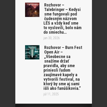
Rozhovor –
Talebringer – Kedysi
sme fungovali pod
čudesným názvom
LËS a vždy keď sme
to vyslovili, bolo nám
do smiechu…
jan 30, 2026
Rozhovor – Burn Fest
Open Air –
„Všeobecne sa
snažíme držať
pravidla, aby sme
priniesli ľudom
zaujímavé kapely a
vytvorili festival, na
ktorý by sme aj sami
išli ako fanúšikovia.“
júl 11, 2025