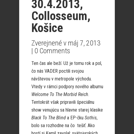
30.4.2013,
Collosseum,
Košice
Zverejnené v máj 7, 2013
|
0 Comments
Ten čas ale beží. Už je tomu rok a pol,
čo nás VADER poctili svojou
návštevou v metropole východu.
Vtedy v rámci podpory nového albumu
Welcome To The Morbid Reich
.
Tentokrát však pripravili špeciálnu
show venujúcu sa hlavne starej klasike
Black To The Blind
a EP-čku
Sothis
,
bolo sa rozhodne na čo tešiť. Ako
hostí si Kamil zavolal: svätojurských